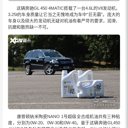
这辆奔驰GL 450 4MATIC搭载了一台4.6L的V8发动机，
3.25t的车身质量让它当之无愧地成为车中“巨无霸”。庞大的
车身以及硕大的发动机无疑对机油有着严苛的要求，润滑、
抗磨和散热缺一不可。
康普顿纳米陶瓷NANO 1号超级全合成机油共有三种粘
度，分别为0W-20、0W-30和0W-40。鉴于这辆奔驰GL450