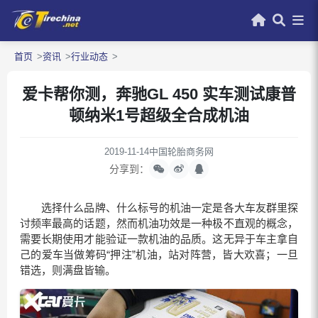
首页
资讯
行业动态
爱卡帮你测，奔驰GL 450 实车测试康普
顿纳米1号超级全合成机油
2019-11-14
中国轮胎商务网
分享到：
选择什么品牌、什么标号的机油一定是各大车友群里探
讨频率最高的话题，然而机油功效是一种极不直观的概念，
需要长期使用才能验证一款机油的品质。这无异于车主拿自
己的爱车当做筹码“押注”机油，站对阵营，皆大欢喜；一旦
错选，则满盘皆输。