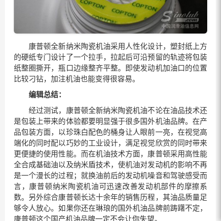
康普顿全新纳米陶瓷机油采用人性化设计，塑封纸上方
的硬纸专门设计了一个拉手，拉起后可沿预留的轨迹将包装
纸整圈撕开，瓶口边缘整齐平整。即使发动机加油口的位置
比较刁钻，加注机油也能变得很容易。
编辑总结：
经过测试，康普顿全新纳米陶瓷机油不论在油品技术还
是包装上带来的体验都要明显强于很多国外机油品牌。在产
品包装方面，以珍珠白配色的桶身让人眼前一亮，在视觉高
端化的同时配以巧妙的工业设计，满足视觉欣赏的同时带来
更便捷的使用性能。而在机油技术方面，康普顿采用高性能
全合成基础油以及纳米盾技术，使机油对发动机的影响不再
是一个漫长的过程；就换油前后的发动机噪音和驾驶感受而
言，康普顿纳米陶瓷机油可迅速改善发动机部件的摩擦系
数。另外综合康普顿长达十余年的销售历程，其油品质量足
够令人放心。如果你还在琳琅的国外机油品牌前踌躇不定，
康普顿这个国产机油品牌一定不会让你失望。