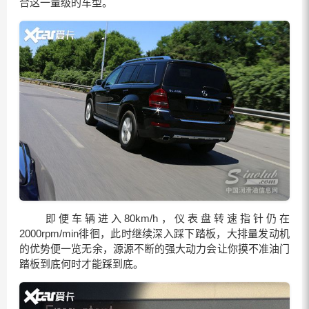
合这一量级的车型。
即便车辆进入80km/h，仪表盘转速指针仍在
2000rpm/min徘徊，此时继续深入踩下踏板，大排量发动机
的优势便一览无余，源源不断的强大动力会让你摸不准油门
踏板到底何时才能踩到底。