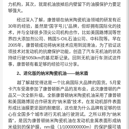
力机构，其次，就是机油放掉后内壁留下的油膜保护力要足
够强大。
经过深入了解，康普顿在纳米陶瓷机油领域的研发有近
30年的经验，虽然是“国字号儿”品牌，但却拥有国际化的技
术，并与全球很多顶尖公司机构合作，比如美国路博润等世
界四大添加剂公司、韩国S-OIL石油公司、中科院等。早在
2005年，康普顿成功将纳米技术应用到润滑油，为了验证这
项技术对发动机的抗磨保护功能，创造了汽车无机油的状态
持续行驶5050km的基尼斯记录。回到无机油行车测试这件
事，康普顿有着足够的经验可以分享。
2、
进化版的纳米陶瓷机油——纳米盾
越了解越觉得这是一个比肩国际大品牌的国货。5月爱
卡汽车受邀参加了康普顿新产品的发布会，此次康普顿的产
品又一次全新升级。全新康普顿纳米陶瓷机油采用了康普顿
和美国路博润合作研发的“纳米盾”技术，在发动机部件表面
形成比油膜更坚固的耐磨层，这也是为什么品牌有足够的信
心在全国多个城市进行无机油行驶测试。之所以称为“纳米
盾”，是因为康普顿纳米陶瓷机油在发动机金属表面形成纳
米级别的保护膜，nm级（1/1000000000m）的保护膜可填