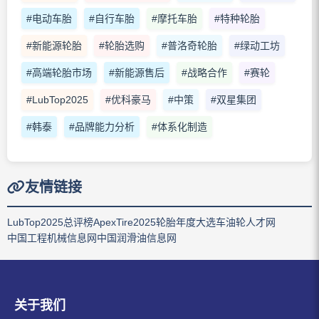
#电动车胎
#自行车胎
#摩托车胎
#特种轮胎
#新能源轮胎
#轮胎选购
#普洛奇轮胎
#绿动工坊
#高端轮胎市场
#新能源售后
#战略合作
#赛轮
#LubTop2025
#优科豪马
#中策
#双星集团
#韩泰
#品牌能力分析
#体系化制造
友情链接
LubTop2025总评榜
ApexTire2025轮胎年度大选
车油轮人才网
中国工程机械信息网
中国润滑油信息网
关于我们