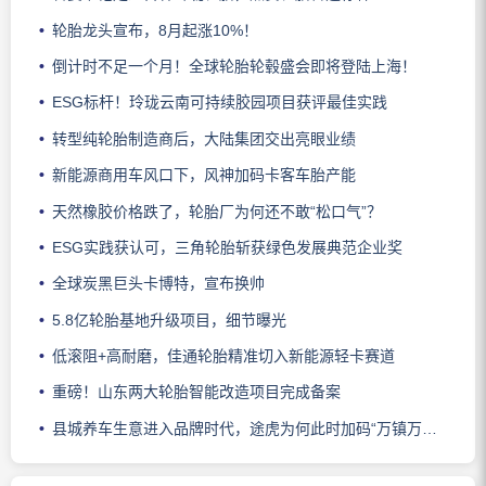
轮胎龙头宣布，8月起涨10%！
倒计时不足一个月！全球轮胎轮毂盛会即将登陆上海！
ESG标杆！玲珑云南可持续胶园项目获评最佳实践
转型纯轮胎制造商后，大陆集团交出亮眼业绩
新能源商用车风口下，风神加码卡客车胎产能
天然橡胶价格跌了，轮胎厂为何还不敢“松口气”？
ESG实践获认可，三角轮胎斩获绿色发展典范企业奖
全球炭黑巨头卡博特，宣布换帅
5.8亿轮胎基地升级项目，细节曝光
低滚阻+高耐磨，佳通轮胎精准切入新能源轻卡赛道
重磅！山东两大轮胎智能改造项目完成备案
县城养车生意进入品牌时代，途虎为何此时加码“万镇万店”？