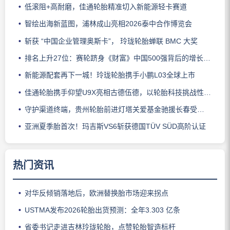
低滚阻+高耐磨，佳通轮胎精准切入新能源轻卡赛道
智绘出海新蓝图，浦林成山亮相2026泰中合作博览会
斩获 “中国企业管理奥斯卡”， 玲珑轮胎蝉联 BMC 大奖
排名上升27位：赛轮跻身《财富》中国500强背后的增长逻辑
新能源配套再下一城！玲珑轮胎携手小鹏L03全球上市
佳通轮胎携手仰望U9X亮相古德伍德，以轮胎科技挑战性能边界
守护渠道终端，贵州轮胎前进灯塔关爱基金驰援长春受灾门店
亚洲夏季胎首次！玛吉斯VS6斩获德国TÜV SÜD高阶认证
热门资讯
对华反倾销落地后，欧洲替换胎市场迎来拐点
USTMA发布2026轮胎出货预测：全年3.303 亿条
省委书记走进吉林玲珑轮胎，点赞轮胎智造标杆