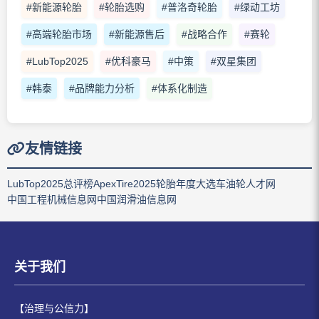
#新能源轮胎
#轮胎选购
#普洛奇轮胎
#绿动工坊
#高端轮胎市场
#新能源售后
#战略合作
#赛轮
#LubTop2025
#优科豪马
#中策
#双星集团
#韩泰
#品牌能力分析
#体系化制造
友情链接
LubTop2025总评榜
ApexTire2025轮胎年度大选
车油轮人才网
中国工程机械信息网
中国润滑油信息网
关于我们
【治理与公信力】