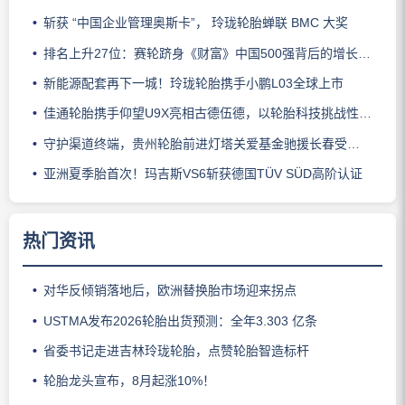
斩获 “中国企业管理奥斯卡”， 玲珑轮胎蝉联 BMC 大奖
排名上升27位：赛轮跻身《财富》中国500强背后的增长逻辑
新能源配套再下一城！玲珑轮胎携手小鹏L03全球上市
佳通轮胎携手仰望U9X亮相古德伍德，以轮胎科技挑战性能边界
守护渠道终端，贵州轮胎前进灯塔关爱基金驰援长春受灾门店
亚洲夏季胎首次！玛吉斯VS6斩获德国TÜV SÜD高阶认证
热门资讯
对华反倾销落地后，欧洲替换胎市场迎来拐点
USTMA发布2026轮胎出货预测：全年3.303 亿条
省委书记走进吉林玲珑轮胎，点赞轮胎智造标杆
轮胎龙头宣布，8月起涨10%！