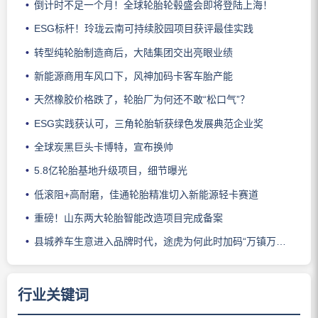
倒计时不足一个月！全球轮胎轮毂盛会即将登陆上海！
ESG标杆！玲珑云南可持续胶园项目获评最佳实践
转型纯轮胎制造商后，大陆集团交出亮眼业绩
新能源商用车风口下，风神加码卡客车胎产能
天然橡胶价格跌了，轮胎厂为何还不敢“松口气”？
ESG实践获认可，三角轮胎斩获绿色发展典范企业奖
全球炭黑巨头卡博特，宣布换帅
5.8亿轮胎基地升级项目，细节曝光
低滚阻+高耐磨，佳通轮胎精准切入新能源轻卡赛道
重磅！山东两大轮胎智能改造项目完成备案
县城养车生意进入品牌时代，途虎为何此时加码“万镇万店”？
行业关键词