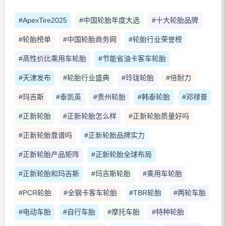
#ApexTire2025
#中国轮胎年度大选
#十大轮胎品牌
#轮胎榜单
#中国轮胎商务网
#轮胎行业荣誉榜
#高性价比乘用车轮胎
#节能省油卡客车轮胎
#天津发布
#轮胎行业盛典
#玲珑轮胎
#倍耐力
#玛吉斯
#泰凯英
#贵州轮胎
#韩泰轮胎
#邓禄普
#正新轮胎
#正新轮胎怎么样
#正新轮胎质量好吗
#正新轮胎靠谱吗
#正新轮胎品牌实力
#正新轮胎产品矩阵
#正新轮胎全球布局
#正新轮胎和玛吉斯
#玛吉斯轮胎
#乘用车轮胎
#PCR轮胎
#全钢卡客车轮胎
#TBR轮胎
#两轮车胎
#电动车胎
#自行车胎
#摩托车胎
#特种轮胎