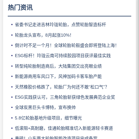
热门资讯
省委书记走进吉林玲珑轮胎，点赞轮胎智造标杆
轮胎龙头宣布，8月起涨10%！
倒计时不足一个月！全球轮胎轮毂盛会即将登陆上海！
ESG标杆！玲珑云南可持续胶园项目获评最佳实践
转型纯轮胎制造商后，大陆集团交出亮眼业绩
新能源商用车风口下，风神加码卡客车胎产能
天然橡胶价格跌了，轮胎厂为何还不敢“松口气”？
ESG实践获认可，三角轮胎斩获绿色发展典范企业奖
全球炭黑巨头卡博特，宣布换帅
5.8亿轮胎基地升级项目，细节曝光
低滚阻+高耐磨，佳通轮胎精准切入新能源轻卡赛道
重磅！山东两大轮胎智能改造项目完成备案