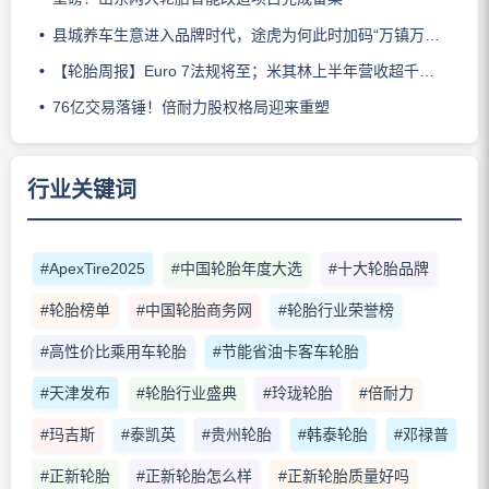
县城养车生意进入品牌时代，途虎为何此时加码“万镇万店”？
【轮胎周报】Euro 7法规将至；米其林上半年营收超千亿；倍耐力上半年盈利稳增；龙星炭黑斩获欧洲近万吨订单
76亿交易落锤！倍耐力股权格局迎来重塑
行业关键词
#ApexTire2025
#中国轮胎年度大选
#十大轮胎品牌
#轮胎榜单
#中国轮胎商务网
#轮胎行业荣誉榜
#高性价比乘用车轮胎
#节能省油卡客车轮胎
#天津发布
#轮胎行业盛典
#玲珑轮胎
#倍耐力
#玛吉斯
#泰凯英
#贵州轮胎
#韩泰轮胎
#邓禄普
#正新轮胎
#正新轮胎怎么样
#正新轮胎质量好吗