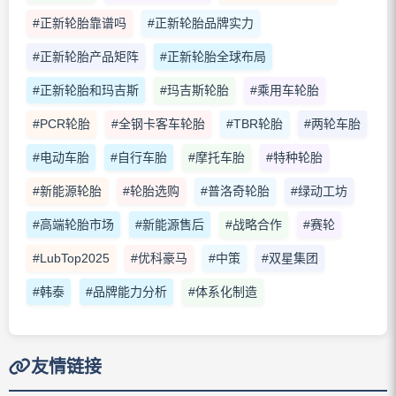
#正新轮胎靠谱吗
#正新轮胎品牌实力
#正新轮胎产品矩阵
#正新轮胎全球布局
#正新轮胎和玛吉斯
#玛吉斯轮胎
#乘用车轮胎
#PCR轮胎
#全钢卡客车轮胎
#TBR轮胎
#两轮车胎
#电动车胎
#自行车胎
#摩托车胎
#特种轮胎
#新能源轮胎
#轮胎选购
#普洛奇轮胎
#绿动工坊
#高端轮胎市场
#新能源售后
#战略合作
#赛轮
#LubTop2025
#优科豪马
#中策
#双星集团
#韩泰
#品牌能力分析
#体系化制造
友情链接