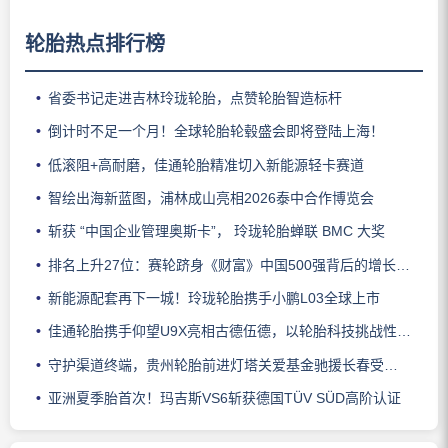
轮胎热点排行榜
省委书记走进吉林玲珑轮胎，点赞轮胎智造标杆
倒计时不足一个月！全球轮胎轮毂盛会即将登陆上海！
低滚阻+高耐磨，佳通轮胎精准切入新能源轻卡赛道
智绘出海新蓝图，浦林成山亮相2026泰中合作博览会
斩获 “中国企业管理奥斯卡”， 玲珑轮胎蝉联 BMC 大奖
排名上升27位：赛轮跻身《财富》中国500强背后的增长逻辑
新能源配套再下一城！玲珑轮胎携手小鹏L03全球上市
佳通轮胎携手仰望U9X亮相古德伍德，以轮胎科技挑战性能边界
守护渠道终端，贵州轮胎前进灯塔关爱基金驰援长春受灾门店
亚洲夏季胎首次！玛吉斯VS6斩获德国TÜV SÜD高阶认证