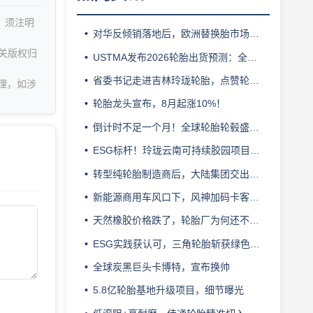
，须注明
对华反倾销落地后，欧洲替换胎市场迎来拐点
关版权归
USTMA发布2026轮胎出货预测：全年3.303 亿条
省委书记走进吉林玲珑轮胎，点赞轮胎智造标杆
理，如涉
轮胎龙头宣布，8月起涨10%！
倒计时不足一个月！全球轮胎轮毂盛会即将登陆上海！
ESG标杆！玲珑云南可持续胶园项目获评最佳实践
转型纯轮胎制造商后，大陆集团交出亮眼业绩
新能源商用车风口下，风神加码卡客车胎产能
天然橡胶价格跌了，轮胎厂为何还不敢“松口气”？
ESG实践获认可，三角轮胎斩获绿色发展典范企业奖
全球炭黑巨头卡博特，宣布换帅
5.8亿轮胎基地升级项目，细节曝光