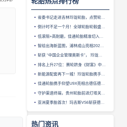
轮胎热点排行榜
省委书记走进吉林玲珑轮胎，点赞轮胎智造标杆
倒计时不足一个月！全球轮胎轮毂盛会即将登陆上海！
低滚阻+高耐磨，佳通轮胎精准切入新能源轻卡赛道
智绘出海新蓝图，浦林成山亮相2026泰中合作博览会
斩获 “中国企业管理奥斯卡”， 玲珑轮胎蝉联 BMC 大奖
排名上升27位：赛轮跻身《财富》中国500强背后的增长逻辑
新能源配套再下一城！玲珑轮胎携手小鹏L03全球上市
佳通轮胎携手仰望U9X亮相古德伍德，以轮胎科技挑战性能边界
守护渠道终端，贵州轮胎前进灯塔关爱基金驰援长春受灾门店
亚洲夏季胎首次！玛吉斯VS6斩获德国TÜV SÜD高阶认证
热门资讯