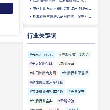
低滚阻+高耐磨，佳通轮胎精准切入新能源轻卡赛道
重磅！山东两大轮胎智能改造项目完成备案
县城养车生意进入品牌时代，途虎为何此时加码“万镇万店”？
行业关键词
#ApexTire2025
#中国轮胎年度大选
#十大轮胎品牌
#轮胎榜单
#中国轮胎商务网
#轮胎行业荣誉榜
#高性价比乘用车轮胎
#节能省油卡客车轮胎
#天津发布
#轮胎行业盛典
#玲珑轮胎