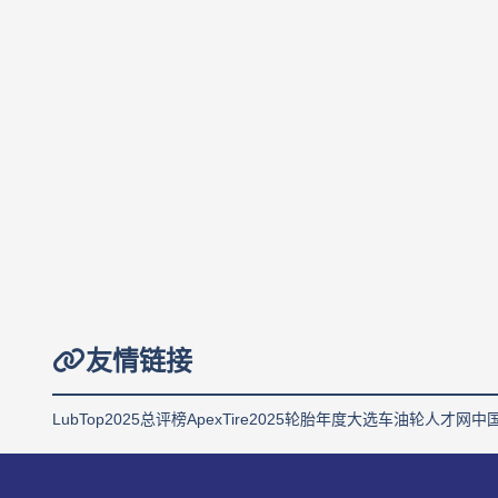
友情链接
LubTop2025总评榜
ApexTire2025轮胎年度大选
车油轮人才网
中