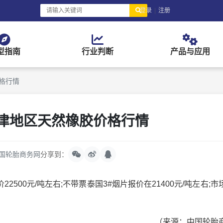
登录
|
注册
型指南
行业判断
产品与应用
价格行情
天津地区天然橡胶价格行情
国轮胎商务网
分享到：
0元/吨左右;不带票泰国3#烟片报价在21400元/吨左右;市
（来源：中国轮胎