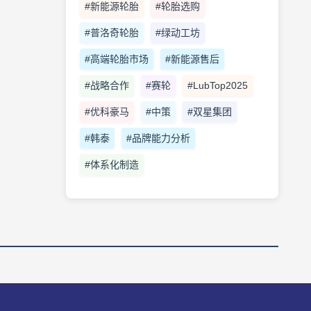
#新能源轮胎
#轮胎选购
#普洛奇轮胎
#绿动工坊
#高端轮胎市场
#新能源售后
#战略合作
#赛轮
#LubTop2025
#优科豪马
#中策
#双星集团
#韩泰
#品牌能力分析
#体系化制造