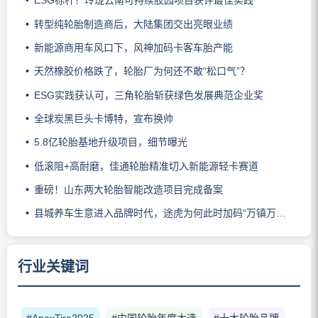
ESG标杆！玲珑云南可持续胶园项目获评最佳实践
转型纯轮胎制造商后，大陆集团交出亮眼业绩
新能源商用车风口下，风神加码卡客车胎产能
天然橡胶价格跌了，轮胎厂为何还不敢“松口气”？
ESG实践获认可，三角轮胎斩获绿色发展典范企业奖
全球炭黑巨头卡博特，宣布换帅
5.8亿轮胎基地升级项目，细节曝光
低滚阻+高耐磨，佳通轮胎精准切入新能源轻卡赛道
重磅！山东两大轮胎智能改造项目完成备案
县城养车生意进入品牌时代，途虎为何此时加码“万镇万店”？
行业关键词
#ApexTire2025
#中国轮胎年度大选
#十大轮胎品牌