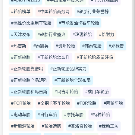
#轮胎榜单
#中国轮胎商务网
#轮胎行业荣誉榜
#高性价比乘用车轮胎
#节能省油卡客车轮胎
#天津发布
#轮胎行业盛典
#玲珑轮胎
#倍耐力
#玛吉斯
#泰凯英
#贵州轮胎
#韩泰轮胎
#邓禄普
#正新轮胎
#正新轮胎怎么样
#正新轮胎质量好吗
#正新轮胎靠谱吗
#正新轮胎品牌实力
#正新轮胎产品矩阵
#正新轮胎全球布局
#正新轮胎和玛吉斯
#玛吉斯轮胎
#乘用车轮胎
#PCR轮胎
#全钢卡客车轮胎
#TBR轮胎
#两轮车胎
#电动车胎
#自行车胎
#摩托车胎
#特种轮胎
#新能源轮胎
#轮胎选购
#普洛奇轮胎
#绿动工坊