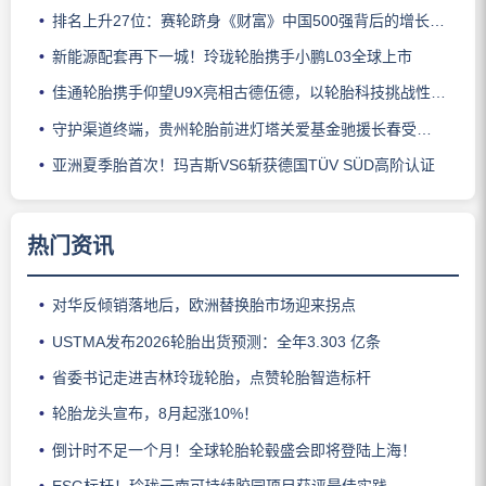
排名上升27位：赛轮跻身《财富》中国500强背后的增长逻辑
新能源配套再下一城！玲珑轮胎携手小鹏L03全球上市
佳通轮胎携手仰望U9X亮相古德伍德，以轮胎科技挑战性能边界
守护渠道终端，贵州轮胎前进灯塔关爱基金驰援长春受灾门店
亚洲夏季胎首次！玛吉斯VS6斩获德国TÜV SÜD高阶认证
热门资讯
对华反倾销落地后，欧洲替换胎市场迎来拐点
USTMA发布2026轮胎出货预测：全年3.303 亿条
省委书记走进吉林玲珑轮胎，点赞轮胎智造标杆
轮胎龙头宣布，8月起涨10%！
倒计时不足一个月！全球轮胎轮毂盛会即将登陆上海！