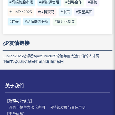
#高端轮胎市场
#新能源售后
#战略合作
#赛轮
#LubTop2025
#优科豪马
#中策
#双星集团
#韩泰
#品牌能力分析
#体系化制造
友情链接
LubTop2025总评榜
ApexTire2025轮胎年度大选
车油轮人才网
中国工程机械信息网
中国润滑油信息网
关于我们
【治理与公信力】
评价与榜单方法论声明
可持续发展与责任声明
【平台信息】