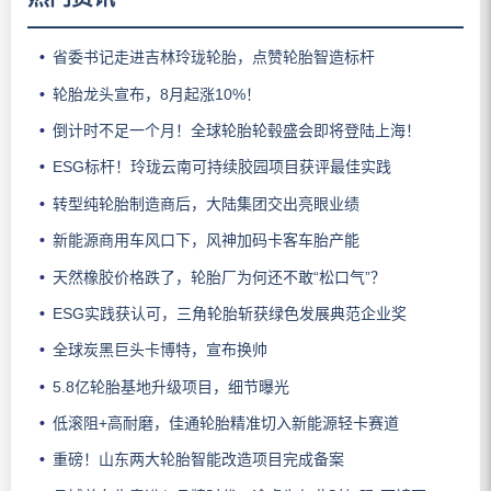
省委书记走进吉林玲珑轮胎，点赞轮胎智造标杆
轮胎龙头宣布，8月起涨10%！
倒计时不足一个月！全球轮胎轮毂盛会即将登陆上海！
ESG标杆！玲珑云南可持续胶园项目获评最佳实践
转型纯轮胎制造商后，大陆集团交出亮眼业绩
新能源商用车风口下，风神加码卡客车胎产能
天然橡胶价格跌了，轮胎厂为何还不敢“松口气”？
ESG实践获认可，三角轮胎斩获绿色发展典范企业奖
全球炭黑巨头卡博特，宣布换帅
5.8亿轮胎基地升级项目，细节曝光
低滚阻+高耐磨，佳通轮胎精准切入新能源轻卡赛道
重磅！山东两大轮胎智能改造项目完成备案