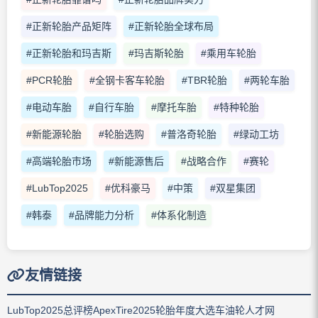
#正新轮胎产品矩阵
#正新轮胎全球布局
#正新轮胎和玛吉斯
#玛吉斯轮胎
#乘用车轮胎
#PCR轮胎
#全钢卡客车轮胎
#TBR轮胎
#两轮车胎
#电动车胎
#自行车胎
#摩托车胎
#特种轮胎
#新能源轮胎
#轮胎选购
#普洛奇轮胎
#绿动工坊
#高端轮胎市场
#新能源售后
#战略合作
#赛轮
#LubTop2025
#优科豪马
#中策
#双星集团
#韩泰
#品牌能力分析
#体系化制造
友情链接
LubTop2025总评榜
ApexTire2025轮胎年度大选
车油轮人才网