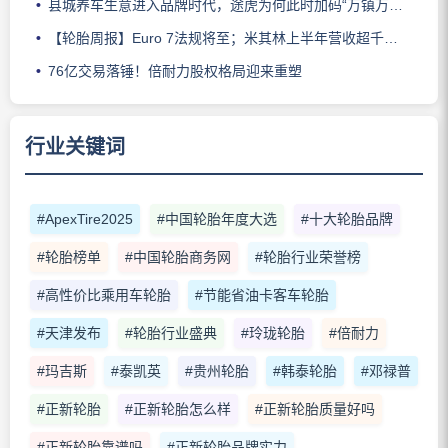
县城养车生意进入品牌时代，途虎为何此时加码“万镇万店”？
【轮胎周报】Euro 7法规将至；米其林上半年营收超千亿；倍耐力上半年盈利稳增；龙星炭黑斩获欧洲近万吨订单
76亿交易落锤！倍耐力股权格局迎来重塑
行业关键词
#ApexTire2025
#中国轮胎年度大选
#十大轮胎品牌
#轮胎榜单
#中国轮胎商务网
#轮胎行业荣誉榜
#高性价比乘用车轮胎
#节能省油卡客车轮胎
#天津发布
#轮胎行业盛典
#玲珑轮胎
#倍耐力
#玛吉斯
#泰凯英
#贵州轮胎
#韩泰轮胎
#邓禄普
#正新轮胎
#正新轮胎怎么样
#正新轮胎质量好吗
#正新轮胎靠谱吗
#正新轮胎品牌实力