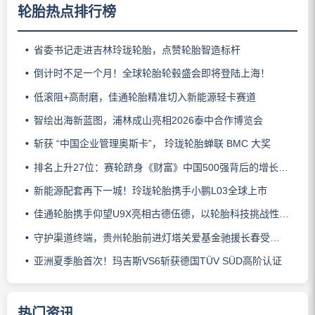
轮胎热点排行榜
省委书记走进吉林玲珑轮胎，点赞轮胎智造标杆
倒计时不足一个月！全球轮胎轮毂盛会即将登陆上海！
低滚阻+高耐磨，佳通轮胎精准切入新能源轻卡赛道
智绘出海新蓝图，浦林成山亮相2026泰中合作博览会
斩获 “中国企业管理奥斯卡”， 玲珑轮胎蝉联 BMC 大奖
排名上升27位：赛轮跻身《财富》中国500强背后的增长逻辑
新能源配套再下一城！玲珑轮胎携手小鹏L03全球上市
佳通轮胎携手仰望U9X亮相古德伍德，以轮胎科技挑战性能边界
守护渠道终端，贵州轮胎前进灯塔关爱基金驰援长春受灾门店
亚洲夏季胎首次！玛吉斯VS6斩获德国TÜV SÜD高阶认证
热门资讯