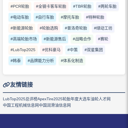
#PCR轮胎
#全钢卡客车轮胎
#TBR轮胎
#两轮车胎
#电动车胎
#自行车胎
#摩托车胎
#特种轮胎
#新能源轮胎
#轮胎选购
#普洛奇轮胎
#绿动工坊
#高端轮胎市场
#新能源售后
#战略合作
#赛轮
#LubTop2025
#优科豪马
#中策
#双星集团
#韩泰
#品牌能力分析
#体系化制造
友情链接
LubTop2025总评榜
ApexTire2025轮胎年度大选
车油轮人才网
中国工程机械信息网
中国润滑油信息网