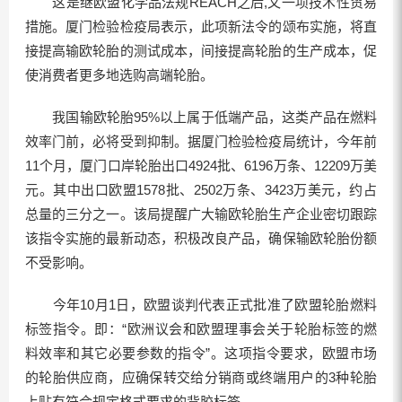
这是继欧盟化学品法规REACH之后,又一项技术性贸易
措施。厦门检验检疫局表示，此项新法令的颂布实施，将直
接提高输欧轮胎的测试成本，间接提高轮胎的生产成本，促
使消费者更多地选购高端轮胎。
我国输欧轮胎95%以上属于低端产品，这类产品在燃料
效率门前，必将受到抑制。据厦门检验检疫局统计，今年前
11个月，厦门口岸轮胎出口4924批、6196万条、12209万美
元。其中出口欧盟1578批、2502万条、3423万美元，约占
总量的三分之一。该局提醒广大输欧轮胎生产企业密切跟踪
该指令实施的最新动态，积极改良产品，确保输欧轮胎份额
不受影响。
今年10月1日，欧盟谈判代表正式批准了欧盟轮胎燃料
标签指令。即：“欧洲议会和欧盟理事会关于轮胎标签的燃
料效率和其它必要参数的指令”。这项指令要求，欧盟市场
的轮胎供应商，应确保转交给分销商或终端用户的3种轮胎
上贴有符合规定格式要求的背胶标签。