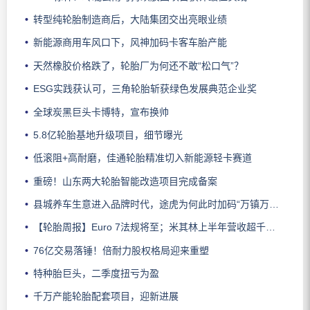
转型纯轮胎制造商后，大陆集团交出亮眼业绩
新能源商用车风口下，风神加码卡客车胎产能
天然橡胶价格跌了，轮胎厂为何还不敢“松口气”？
ESG实践获认可，三角轮胎斩获绿色发展典范企业奖
全球炭黑巨头卡博特，宣布换帅
5.8亿轮胎基地升级项目，细节曝光
低滚阻+高耐磨，佳通轮胎精准切入新能源轻卡赛道
重磅！山东两大轮胎智能改造项目完成备案
县城养车生意进入品牌时代，途虎为何此时加码“万镇万店”？
【轮胎周报】Euro 7法规将至；米其林上半年营收超千亿；倍耐力上半年盈利稳增；龙星炭黑斩获欧洲近万吨订单
76亿交易落锤！倍耐力股权格局迎来重塑
特种胎巨头，二季度扭亏为盈
千万产能轮胎配套项目，迎新进展