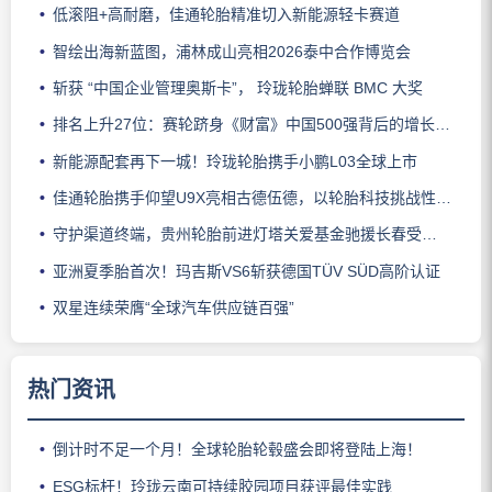
低滚阻+高耐磨，佳通轮胎精准切入新能源轻卡赛道
智绘出海新蓝图，浦林成山亮相2026泰中合作博览会
斩获 “中国企业管理奥斯卡”， 玲珑轮胎蝉联 BMC 大奖
排名上升27位：赛轮跻身《财富》中国500强背后的增长逻辑
新能源配套再下一城！玲珑轮胎携手小鹏L03全球上市
佳通轮胎携手仰望U9X亮相古德伍德，以轮胎科技挑战性能边界
守护渠道终端，贵州轮胎前进灯塔关爱基金驰援长春受灾门店
亚洲夏季胎首次！玛吉斯VS6斩获德国TÜV SÜD高阶认证
双星连续荣膺“全球汽车供应链百强”
热门资讯
倒计时不足一个月！全球轮胎轮毂盛会即将登陆上海！
ESG标杆！玲珑云南可持续胶园项目获评最佳实践