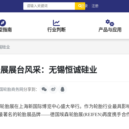
登录
|
注册
型指南
行业判断
产品与应用
诚硅业
胎展展台风采：无锡恒诚硅业
国轮胎商务网
分享到：
洲埃森轮胎展在上海新国际博览中心盛大举行。作为轮胎行业最具影
最著名的轮胎展品牌——德国埃森轮胎展(REIFEN)再度携手合