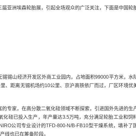
届亚洲埃森轮胎展，引起全场观众的广泛关注，下面是中国轮
锡山经济开发区外商工业园内，占地面积99000平方米，水
公里、距离无锡机场约10公里、京沪高铁依厂而过，厂区环境优
的专家，在高分散二氧化硅领域不断探索，引进国外先进的生
氧化硅已投入生产，年产量达3.5万吨，充分满足轮胎工业和饲
O公司专业设计的TFD-800-N/B-FB10型干燥系统，填补了
生产线也已在筹备阶段。