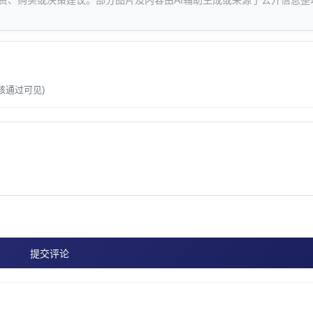
资、购买或决策建议。部分图片及内容由AI辅助生成或来源于公开信息整
。
核通过可见)
提交评论