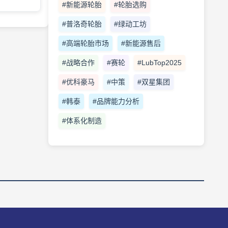
#新能源轮胎
#轮胎选购
#普洛奇轮胎
#绿动工坊
#高端轮胎市场
#新能源售后
#战略合作
#赛轮
#LubTop2025
#优科豪马
#中策
#双星集团
#韩泰
#品牌能力分析
#体系化制造