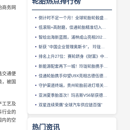
轮胎热点排行榜
胎商务网
倒计时不足一个月！全球轮胎轮毂盛会即将登陆上海！
低滚阻+高耐磨，佳通轮胎精准切入新能源轻卡赛道
智绘出海新蓝图，浦林成山亮相2026泰中合作博览会
斩获 “中国企业管理奥斯卡”， 玲珑轮胎蝉联 BMC 大奖
排名上升27位：赛轮跻身《财富》中国500强背后的增长逻辑
新能源配套再下一城！玲珑轮胎携手小鹏L03全球上市
陆交通便
佳通轮胎携手仰望U9X亮相古德伍德，以轮胎科技挑战性能边界
美，被国
守护渠道终端，贵州轮胎前进灯塔关爱基金驰援长春受灾门店
亚洲夏季胎首次！玛吉斯VS6斩获德国TÜV SÜD高阶认证
产工艺及
双星连续荣膺“全球汽车供应链百强”
料行业的
国内的空
热门资讯