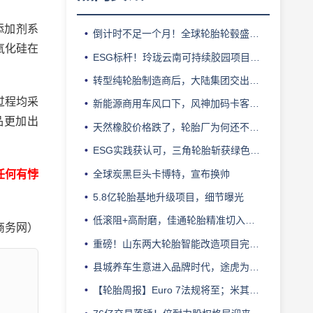
添加剂系
倒计时不足一个月！全球轮胎轮毂盛会即将登陆上海！
氧化硅在
ESG标杆！玲珑云南可持续胶园项目获评最佳实践
转型纯轮胎制造商后，大陆集团交出亮眼业绩
过程均采
新能源商用车风口下，风神加码卡客车胎产能
品更加出
天然橡胶价格跌了，轮胎厂为何还不敢“松口气”？
ESG实践获认可，三角轮胎斩获绿色发展典范企业奖
全球炭黑巨头卡博特，宣布换帅
任何有悖
5.8亿轮胎基地升级项目，细节曝光
低滚阻+高耐磨，佳通轮胎精准切入新能源轻卡赛道
商务网）
重磅！山东两大轮胎智能改造项目完成备案
县城养车生意进入品牌时代，途虎为何此时加码“万镇万店”？
【轮胎周报】Euro 7法规将至；米其林上半年营收超千亿；倍耐力上半年盈利稳增；龙星炭黑斩获欧洲近万吨订单