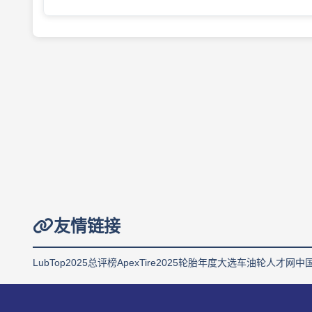
友情链接
LubTop2025总评榜
ApexTire2025轮胎年度大选
车油轮人才网
中