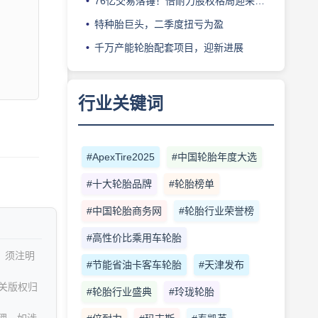
76亿交易落锤！倍耐力股权格局迎来重塑
特种胎巨头，二季度扭亏为盈
千万产能轮胎配套项目，迎新进展
行业关键词
#ApexTire2025
#中国轮胎年度大选
#十大轮胎品牌
#轮胎榜单
#中国轮胎商务网
#轮胎行业荣誉榜
#高性价比乘用车轮胎
，须注明
#节能省油卡客车轮胎
#天津发布
关版权归
#轮胎行业盛典
#玲珑轮胎