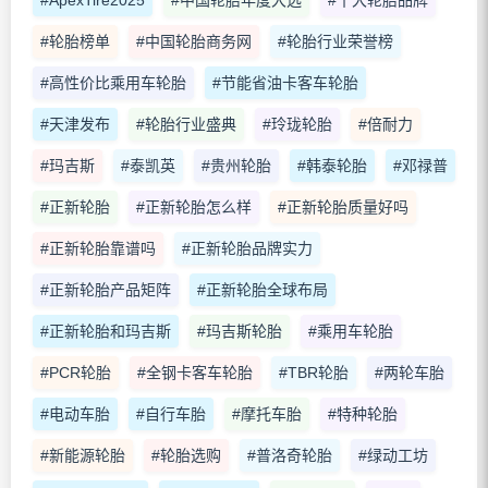
#轮胎榜单
#中国轮胎商务网
#轮胎行业荣誉榜
#高性价比乘用车轮胎
#节能省油卡客车轮胎
#天津发布
#轮胎行业盛典
#玲珑轮胎
#倍耐力
#玛吉斯
#泰凯英
#贵州轮胎
#韩泰轮胎
#邓禄普
#正新轮胎
#正新轮胎怎么样
#正新轮胎质量好吗
#正新轮胎靠谱吗
#正新轮胎品牌实力
#正新轮胎产品矩阵
#正新轮胎全球布局
#正新轮胎和玛吉斯
#玛吉斯轮胎
#乘用车轮胎
#PCR轮胎
#全钢卡客车轮胎
#TBR轮胎
#两轮车胎
#电动车胎
#自行车胎
#摩托车胎
#特种轮胎
#新能源轮胎
#轮胎选购
#普洛奇轮胎
#绿动工坊