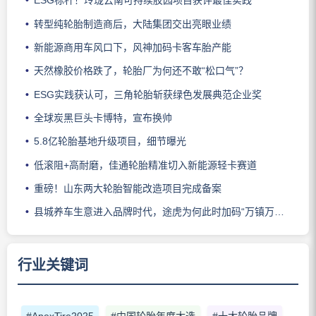
ESG标杆！玲珑云南可持续胶园项目获评最佳实践
转型纯轮胎制造商后，大陆集团交出亮眼业绩
新能源商用车风口下，风神加码卡客车胎产能
天然橡胶价格跌了，轮胎厂为何还不敢“松口气”？
ESG实践获认可，三角轮胎斩获绿色发展典范企业奖
全球炭黑巨头卡博特，宣布换帅
5.8亿轮胎基地升级项目，细节曝光
低滚阻+高耐磨，佳通轮胎精准切入新能源轻卡赛道
重磅！山东两大轮胎智能改造项目完成备案
县城养车生意进入品牌时代，途虎为何此时加码“万镇万店”？
行业关键词
#ApexTire2025
#中国轮胎年度大选
#十大轮胎品牌