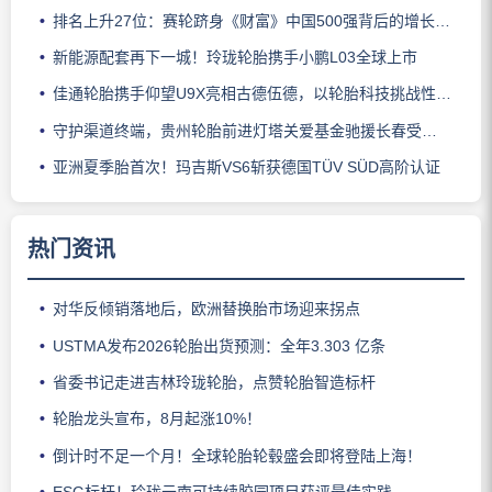
排名上升27位：赛轮跻身《财富》中国500强背后的增长逻辑
新能源配套再下一城！玲珑轮胎携手小鹏L03全球上市
佳通轮胎携手仰望U9X亮相古德伍德，以轮胎科技挑战性能边界
守护渠道终端，贵州轮胎前进灯塔关爱基金驰援长春受灾门店
亚洲夏季胎首次！玛吉斯VS6斩获德国TÜV SÜD高阶认证
热门资讯
对华反倾销落地后，欧洲替换胎市场迎来拐点
USTMA发布2026轮胎出货预测：全年3.303 亿条
省委书记走进吉林玲珑轮胎，点赞轮胎智造标杆
轮胎龙头宣布，8月起涨10%！
倒计时不足一个月！全球轮胎轮毂盛会即将登陆上海！