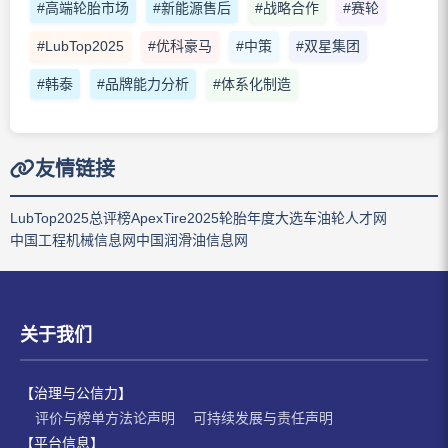
#高端轮胎市场
#新能源售后
#战略合作
#赛轮
#LubTop2025
#优科豪马
#中策
#双星集团
#韩泰
#品牌能力分析
#体系化制造
友情链接
LubTop2025总评榜
ApexTire2025轮胎年度大选
车油轮人才网
中国工程机械信息网
中国润滑油信息网
关于我们
【治理与公信力】
评价与榜单方法论声明
可持续发展与责任声明
【平台信息】