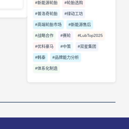
#新能源轮胎
#轮胎选购
#普洛奇轮胎
#绿动工坊
#高端轮胎市场
#新能源售后
#战略合作
#赛轮
#LubTop2025
#优科豪马
#中策
#双星集团
#韩泰
#品牌能力分析
#体系化制造