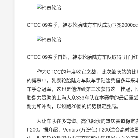
CTCC 09赛季，韩泰轮胎陆方车队成功卫冕200
CTCC 09赛季首站，韩泰轮胎陆方车队取得“开门红
作为CTCC的年度收官之战，此次肇庆站的比赛
的搏杀中，韩泰轮胎陆方车队车手陆淦凭借多年来
车手总冠军，这也是他连续第三次获得这一桂冠，
胎鼎力赞助的上海大众333车队在本赛季的最后重尝
耐力和冲劲，以领跑20圈的优势锁定胜局。
为让车队在多弯道、高低起伏的肇庆赛道稳定发挥，
F200。据介绍，Ventus (万途仕) F200