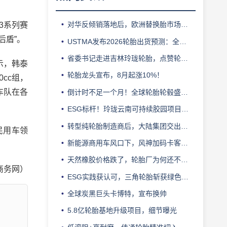
对华反倾销落地后，欧洲替换胎市场迎来拐点
13系列赛
后盾”。
USTMA发布2026轮胎出货预测：全年3.303 亿条
省委书记走进吉林玲珑轮胎，点赞轮胎智造标杆
示，韩泰
轮胎龙头宣布，8月起涨10%！
cc组，
车队在各
倒计时不足一个月！全球轮胎轮毂盛会即将登陆上海！
ESG标杆！玲珑云南可持续胶园项目获评最佳实践
转型纯轮胎制造商后，大陆集团交出亮眼业绩
民用车领
新能源商用车风口下，风神加码卡客车胎产能
天然橡胶价格跌了，轮胎厂为何还不敢“松口气”？
商务网）
ESG实践获认可，三角轮胎斩获绿色发展典范企业奖
全球炭黑巨头卡博特，宣布换帅
5.8亿轮胎基地升级项目，细节曝光