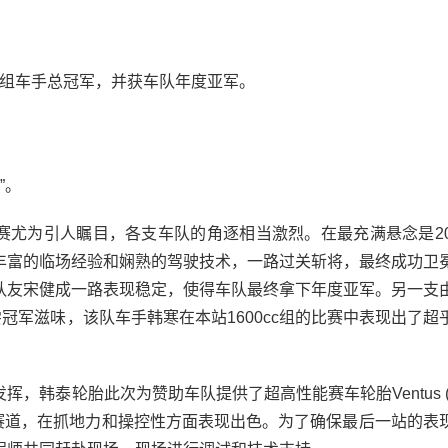
0cc组车手总冠军，并获车队年度亚军。
”。
尤为引人瞩目，各支车队的角逐相当激烈。在最充满悬念是200
丰富的临场经验和娴熟的驾驶技术，一路过关斩将，最终成功卫
队友宋健成一路表现稳定，使得车队最终拿下年度亚军。另一支
冠军滋味，该队车手韩寒在本站1600cc组的比赛中表现出了超
韩泰轮胎此次为赞助车队提供了超高性能赛车轮胎Ventus (
适合高时速赛道，在抓地力和操控性方面表现出色。为了确保最后一站的