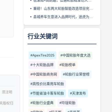
低滚阻+高耐磨，佳通轮胎精准切入新能源轻卡赛道
重磅！山东两大轮胎智能改造项目完成备案
县城养车生意进入品牌时代，途虎为何此时加码“万镇万店”？
行业关键词
#ApexTire2025
#中国轮胎年度大选
#十大轮胎品牌
#轮胎榜单
#中国轮胎商务网
#轮胎行业荣誉榜
#高性价比乘用车轮胎
，须注明
#节能省油卡客车轮胎
#天津发布
#轮胎行业盛典
#玲珑轮胎
关版权归