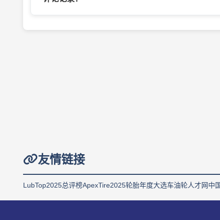
友情链接
LubTop2025总评榜
ApexTire2025轮胎年度大选
车油轮人才网
中