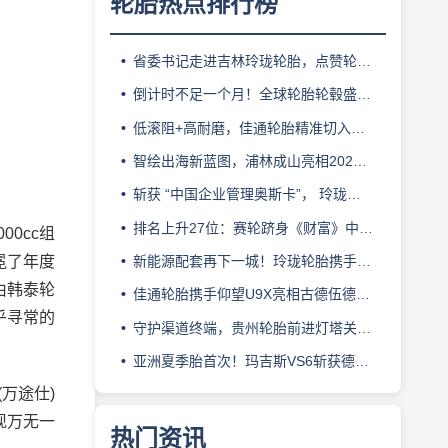
轮胎热点排行榜
省委书记走进吉林玲珑轮胎，点赞轮胎智造标杆
倒计时不足一个月！全球轮胎轮毂盛会即将登陆上海！
低滚阻+高耐磨，佳通轮胎精准切入新能源轻卡赛道
智绘出海新蓝图，浦林成山亮相2026泰中合作博览会
斩获 “中国企业管理奥斯卡”， 玲珑轮胎蝉联 BMC 大奖
排名上升27位：赛轮跻身《财富》中国500强背后的增长逻辑
0cc组
冕了年度
新能源配套再下一城！玲珑轮胎携手小鹏L03全球上市
由韩泰轮
佳通轮胎携手仰望U9X亮相古德伍德，以轮胎科技挑战性能边界
乎寻常的
守护渠道终端，贵州轮胎前进灯塔关爱基金驰援长春受灾门店
亚洲夏季胎首次！玛吉斯VS6斩获德国TÜV SÜD高阶认证
万途仕)
表现万无一
热门资讯