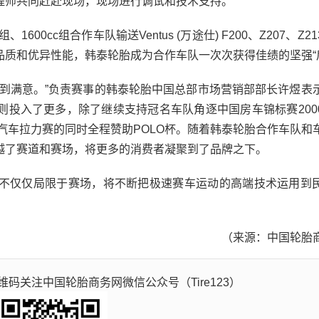
程师共同赶赴现场，现场进行调试和技术支持。
0cc组合作车队输送Ventus (万途仕) F200、Z207、Z2
质和优异性能，韩泰轮胎成为合作车队一次次获得佳绩的坚强“
满意。”负责赛事的韩泰轮胎中国总部市场营销部部长许煜表
投入了更多，除了继续支持冠名车队角逐中国房车锦标赛2000
国汽车拉力赛的同时全程赞助POLO杯。随着韩泰轮胎合作车队和
越了赛道和赛场，将更多的消费者凝聚到了品牌之下。
仅仅局限于赛场，将不断把极速赛车运动的高端技术运用到
（来源：中国轮胎
码关注中国轮胎商务网微信公众号（Tire123）