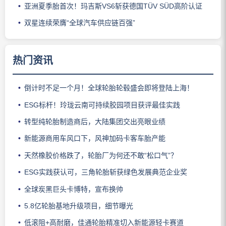
亚洲夏季胎首次！玛吉斯VS6斩获德国TÜV SÜD高阶认证
双星连续荣膺“全球汽车供应链百强”
热门资讯
倒计时不足一个月！全球轮胎轮毂盛会即将登陆上海！
ESG标杆！玲珑云南可持续胶园项目获评最佳实践
转型纯轮胎制造商后，大陆集团交出亮眼业绩
新能源商用车风口下，风神加码卡客车胎产能
天然橡胶价格跌了，轮胎厂为何还不敢“松口气”？
ESG实践获认可，三角轮胎斩获绿色发展典范企业奖
全球炭黑巨头卡博特，宣布换帅
5.8亿轮胎基地升级项目，细节曝光
低滚阻+高耐磨，佳通轮胎精准切入新能源轻卡赛道