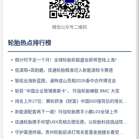
微信公众号二维码
轮胎热点排行榜
倒计时不足一个月！全球轮胎轮毂盛会即将登陆上海！
低滚阻+高耐磨，佳通轮胎精准切入新能源轻卡赛道
智绘出海新蓝图，浦林成山亮相2026泰中合作博览会
斩获 “中国企业管理奥斯卡”， 玲珑轮胎蝉联 BMC 大奖
排名上升27位：赛轮跻身《财富》中国500强背后的增长逻辑
新能源配套再下一城！玲珑轮胎携手小鹏L03全球上市
佳通轮胎携手仰望U9X亮相古德伍德，以轮胎科技挑战性能边界
守护渠道终端，贵州轮胎前进灯塔关爱基金驰援长春受灾门店