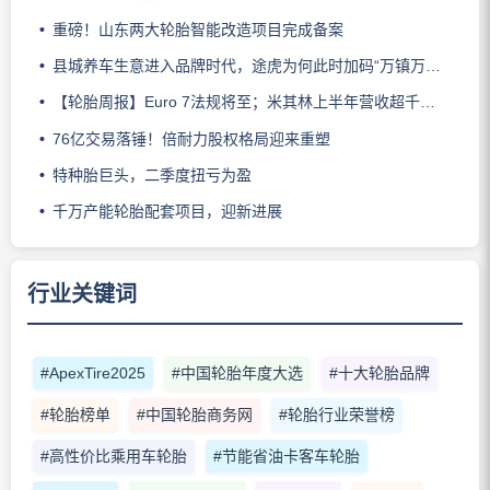
重磅！山东两大轮胎智能改造项目完成备案
县城养车生意进入品牌时代，途虎为何此时加码“万镇万店”？
【轮胎周报】Euro 7法规将至；米其林上半年营收超千亿；倍耐力上半年盈利稳增；龙星炭黑斩获欧洲近万吨订单
76亿交易落锤！倍耐力股权格局迎来重塑
特种胎巨头，二季度扭亏为盈
千万产能轮胎配套项目，迎新进展
行业关键词
#ApexTire2025
#中国轮胎年度大选
#十大轮胎品牌
#轮胎榜单
#中国轮胎商务网
#轮胎行业荣誉榜
#高性价比乘用车轮胎
#节能省油卡客车轮胎