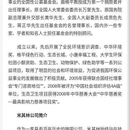
事业的全国性公募基金会。曲格平教授成为第一个捐款者并
出任理事长，原全国人大常委会委员长万里先生、原国务院
副总理兼外交部长黄华先生、全国人大副委员长成思危先
生、蒋正华先生出任基金会的名誉理事长，国内外一些专
家、学者和知名人士担任基金会的特别顾问。
成立以来，先后开展了全民环境意识调查、中华环境
奖、格平绿色行动、生态长城、小康幸福工程、大学生环保
社团小额资助、生态卫生、动物保护、绿色助学等一系列公
益项目，取得了明显的社会和环境效益，为促进我国环保公
益事业的发展做出了积极贡献。2005年获得联合国经社理事
会“专门咨商地位””，2008年被评为“中国社会组织评估4A级”
单位，生态卫生项目获得2008年中华慈善大会““中华慈善奖
—最具影响力慈善项目奖”。
米其林公司简介
作为一家具有百年历史的跨国公司，米其林始终站在技