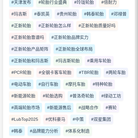
#天津发布
#轮胎行业盛典
#玲珑轮胎
#倍耐力
#玛吉斯
#泰凯英
#贵州轮胎
#韩泰轮胎
#邓禄普
#正新轮胎
#正新轮胎怎么样
#正新轮胎质量好吗
#正新轮胎靠谱吗
#正新轮胎品牌实力
#正新轮胎产品矩阵
#正新轮胎全球布局
#正新轮胎和玛吉斯
#玛吉斯轮胎
#乘用车轮胎
#PCR轮胎
#全钢卡客车轮胎
#TBR轮胎
#两轮车胎
#电动车胎
#自行车胎
#摩托车胎
#特种轮胎
#新能源轮胎
#轮胎选购
#普洛奇轮胎
#绿动工坊
#高端轮胎市场
#新能源售后
#战略合作
#赛轮
#LubTop2025
#优科豪马
#中策
#双星集团
#韩泰
#品牌能力分析
#体系化制造