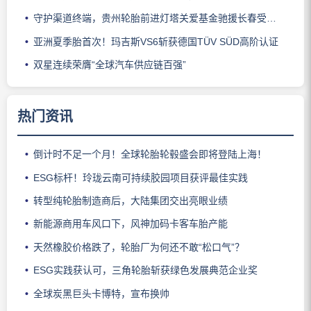
守护渠道终端，贵州轮胎前进灯塔关爱基金驰援长春受灾门店
亚洲夏季胎首次！玛吉斯VS6斩获德国TÜV SÜD高阶认证
双星连续荣膺“全球汽车供应链百强”
热门资讯
倒计时不足一个月！全球轮胎轮毂盛会即将登陆上海！
ESG标杆！玲珑云南可持续胶园项目获评最佳实践
转型纯轮胎制造商后，大陆集团交出亮眼业绩
新能源商用车风口下，风神加码卡客车胎产能
天然橡胶价格跌了，轮胎厂为何还不敢“松口气”？
ESG实践获认可，三角轮胎斩获绿色发展典范企业奖
全球炭黑巨头卡博特，宣布换帅