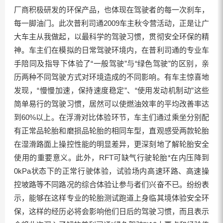
厂商积极研发的环保产品，也体现在驾驶者的每一次刹车，
每一脚油门。此次普利司通2009车主秋令营活动，正是让广
大车主从我做起，以最科学的驾驶习惯，贯彻安全环保的精
神。车主们在模拟的日常驾驶环境内，在普利司通的专业车
手陪同及指导下体验了“一般驾驶”与“绿色驾驶”的区别，亲
历两种不同驾驶方式对环境造成的不同影响。有车主惊喜地
发现，“慢慢加速，保持速度稳定”、“使用发动机制动”这些
简单易行的驾驶习惯，居然可以使燃油效率的平均改善率达
到60%以上。在浮滑对比体验环节，车主们通过乘坐分别配
有正常品轮胎和磨损品轮胎的相同车型，直观感受两款轮胎
在湿滑路面上操控性能的明显差异，更深刻地了解轮胎安全
使用的重要意义。此外，RFT可缺气行驶轮胎*在内压降到
0kPa状态下的正常行驶体验，试验场内高速环路、高速操
控坡路等不同路况的综合体验让参与者们兴奋不已。纷纷表
示，能够在这样专业的轮胎测试跑道上身临其境体验安全环
保，这样的经历必将会影响他们日后的驾驶习惯，而且表示