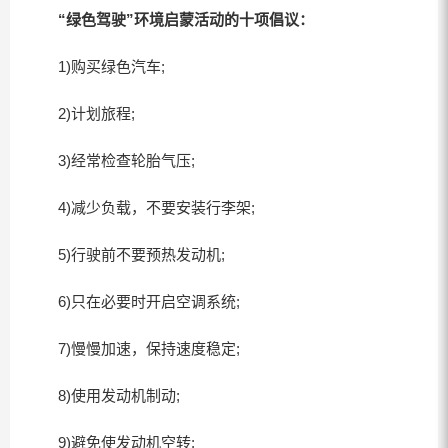
“绿色驾驶”环境启蒙活动的十项倡议：
1)购买绿色汽车;
2)计划旅程;
3)经常检查轮胎气压;
4)减少负载，不要安装行李架;
5)行驶前不要预热发动机;
6)只在必要时开启空调系统;
7)慢慢加速，保持速度稳定;
8)使用发动机制动;
9)避免使发动机空转;