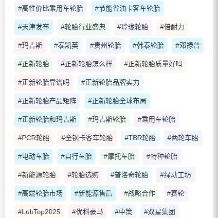
#高性价比乘用车轮胎
#节能省油卡客车轮胎
#天津发布
#轮胎行业盛典
#玲珑轮胎
#倍耐力
#玛吉斯
#泰凯英
#贵州轮胎
#韩泰轮胎
#邓禄普
#正新轮胎
#正新轮胎怎么样
#正新轮胎质量好吗
#正新轮胎靠谱吗
#正新轮胎品牌实力
#正新轮胎产品矩阵
#正新轮胎全球布局
#正新轮胎和玛吉斯
#玛吉斯轮胎
#乘用车轮胎
#PCR轮胎
#全钢卡客车轮胎
#TBR轮胎
#两轮车胎
#电动车胎
#自行车胎
#摩托车胎
#特种轮胎
#新能源轮胎
#轮胎选购
#普洛奇轮胎
#绿动工坊
#高端轮胎市场
#新能源售后
#战略合作
#赛轮
#LubTop2025
#优科豪马
#中策
#双星集团