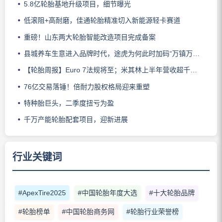
5.8亿轮胎基地升级项目，细节曝光
低滚阻+高耐磨，佳通轮胎精准切入新能源轻卡赛道
重磅！山东两大轮胎智能改造项目完成备案
县城养车生意进入品牌时代，途虎为何此时加码“万镇万店”？
【轮胎周报】Euro 7法规将至；米其林上半年营收超千亿；倍耐力上半年盈利稳增；龙星炭黑斩获欧洲近万吨订单
76亿交易落锤！倍耐力股权格局迎来重塑
特种胎巨头，二季度扭亏为盈
千万产能轮胎配套项目，迎新进展
行业关键词
#ApexTire2025
#中国轮胎年度大选
#十大轮胎品牌
#轮胎榜单
#中国轮胎商务网
#轮胎行业荣誉榜