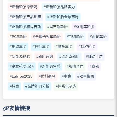
#正新轮胎靠谱吗
#正新轮胎品牌实力
#正新轮胎产品矩阵
#正新轮胎全球布局
#正新轮胎和玛吉斯
#玛吉斯轮胎
#乘用车轮胎
#PCR轮胎
#全钢卡客车轮胎
#TBR轮胎
#两轮车胎
#电动车胎
#自行车胎
#摩托车胎
#特种轮胎
#新能源轮胎
#轮胎选购
#普洛奇轮胎
#绿动工坊
#高端轮胎市场
#新能源售后
#战略合作
#赛轮
#LubTop2025
#优科豪马
#中策
#双星集团
#韩泰
#品牌能力分析
#体系化制造
友情链接