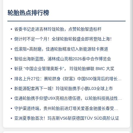
轮胎热点排行榜
省委书记走进吉林玲珑轮胎，点赞轮胎智造标杆
倒计时不足一个月！全球轮胎轮毂盛会即将登陆上海！
低滚阻+高耐磨，佳通轮胎精准切入新能源轻卡赛道
智绘出海新蓝图，浦林成山亮相2026泰中合作博览会
斩获 “中国企业管理奥斯卡”， 玲珑轮胎蝉联 BMC 大奖
排名上升27位：赛轮跻身《财富》中国500强背后的增长逻辑
新能源配套再下一城！玲珑轮胎携手小鹏L03全球上市
佳通轮胎携手仰望U9X亮相古德伍德，以轮胎科技挑战性能边界
守护渠道终端，贵州轮胎前进灯塔关爱基金驰援长春受灾门店
亚洲夏季胎首次！玛吉斯VS6斩获德国TÜV SÜD高阶认证