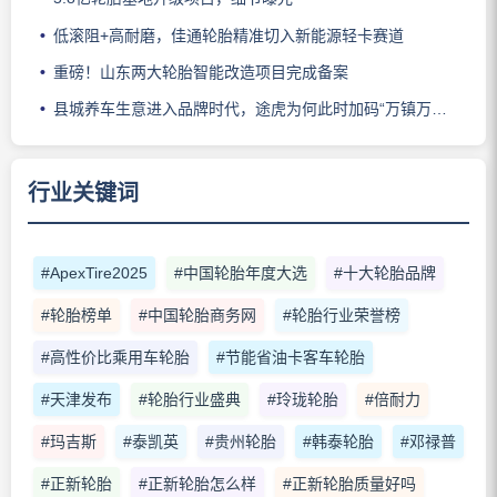
低滚阻+高耐磨，佳通轮胎精准切入新能源轻卡赛道
重磅！山东两大轮胎智能改造项目完成备案
县城养车生意进入品牌时代，途虎为何此时加码“万镇万店”？
行业关键词
#ApexTire2025
#中国轮胎年度大选
#十大轮胎品牌
#轮胎榜单
#中国轮胎商务网
#轮胎行业荣誉榜
#高性价比乘用车轮胎
#节能省油卡客车轮胎
#天津发布
#轮胎行业盛典
#玲珑轮胎
#倍耐力
#玛吉斯
#泰凯英
#贵州轮胎
#韩泰轮胎
#邓禄普
#正新轮胎
#正新轮胎怎么样
#正新轮胎质量好吗