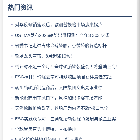
热门资讯
对华反倾销落地后，欧洲替换胎市场迎来拐点
USTMA发布2026轮胎出货预测：全年3.303 亿条
省委书记走进吉林玲珑轮胎，点赞轮胎智造标杆
轮胎龙头宣布，8月起涨10%！
倒计时不足一个月！全球轮胎轮毂盛会即将登陆上海！
ESG标杆！玲珑云南可持续胶园项目获评最佳实践
转型纯轮胎制造商后，大陆集团交出亮眼业绩
新能源商用车风口下，风神加码卡客车胎产能
天然橡胶价格跌了，轮胎厂为何还不敢“松口气”？
ESG实践获认可，三角轮胎斩获绿色发展典范企业奖
全球炭黑巨头卡博特，宣布换帅
5.8亿轮胎基地升级项目，细节曝光