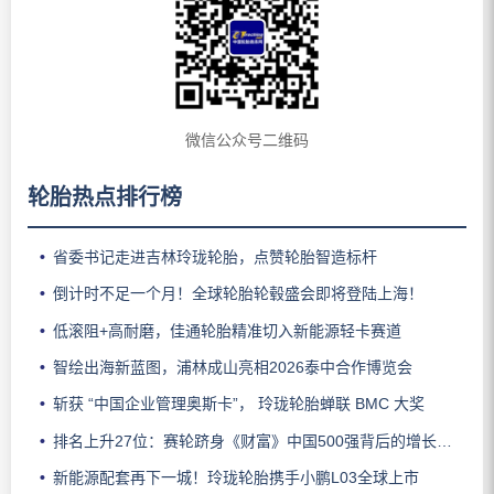
微信公众号二维码
轮胎热点排行榜
省委书记走进吉林玲珑轮胎，点赞轮胎智造标杆
倒计时不足一个月！全球轮胎轮毂盛会即将登陆上海！
低滚阻+高耐磨，佳通轮胎精准切入新能源轻卡赛道
智绘出海新蓝图，浦林成山亮相2026泰中合作博览会
斩获 “中国企业管理奥斯卡”， 玲珑轮胎蝉联 BMC 大奖
排名上升27位：赛轮跻身《财富》中国500强背后的增长逻辑
新能源配套再下一城！玲珑轮胎携手小鹏L03全球上市