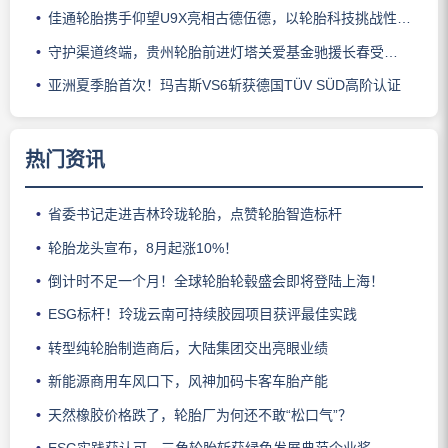
佳通轮胎携手仰望U9X亮相古德伍德，以轮胎科技挑战性能边界
守护渠道终端，贵州轮胎前进灯塔关爱基金驰援长春受灾门店
亚洲夏季胎首次！玛吉斯VS6斩获德国TÜV SÜD高阶认证
热门资讯
省委书记走进吉林玲珑轮胎，点赞轮胎智造标杆
轮胎龙头宣布，8月起涨10%！
倒计时不足一个月！全球轮胎轮毂盛会即将登陆上海！
ESG标杆！玲珑云南可持续胶园项目获评最佳实践
转型纯轮胎制造商后，大陆集团交出亮眼业绩
新能源商用车风口下，风神加码卡客车胎产能
天然橡胶价格跌了，轮胎厂为何还不敢“松口气”？
ESG实践获认可，三角轮胎斩获绿色发展典范企业奖