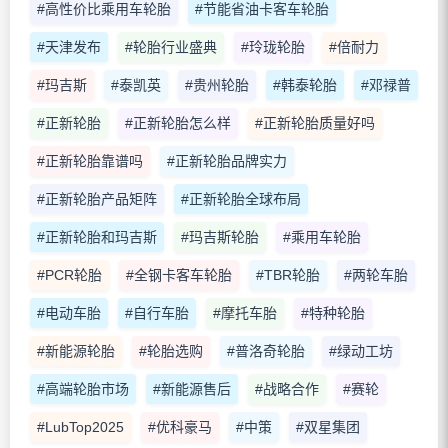
#高性价比乘用车轮胎
#节能省油卡客车轮胎
#天津发布
#轮胎行业盛典
#玲珑轮胎
#倍耐力
#玛吉斯
#泰凯英
#贵州轮胎
#韩泰轮胎
#邓禄普
#正新轮胎
#正新轮胎怎么样
#正新轮胎质量好吗
#正新轮胎靠谱吗
#正新轮胎品牌实力
#正新轮胎产品矩阵
#正新轮胎全球布局
#正新轮胎和玛吉斯
#玛吉斯轮胎
#乘用车轮胎
#PCR轮胎
#全钢卡客车轮胎
#TBR轮胎
#两轮车胎
#电动车胎
#自行车胎
#摩托车胎
#特种轮胎
#新能源轮胎
#轮胎选购
#普洛奇轮胎
#绿动工坊
#高端轮胎市场
#新能源售后
#战略合作
#赛轮
#LubTop2025
#优科豪马
#中策
#双星集团