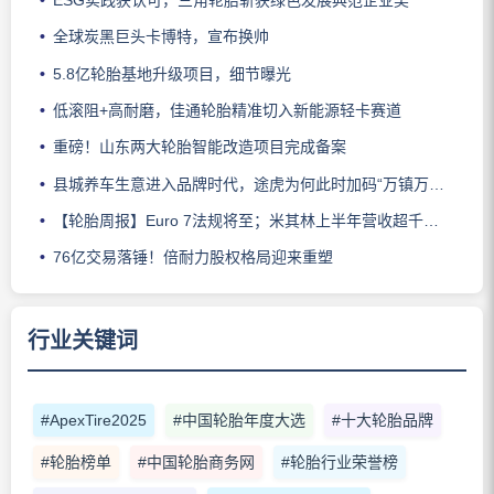
全球炭黑巨头卡博特，宣布换帅
5.8亿轮胎基地升级项目，细节曝光
低滚阻+高耐磨，佳通轮胎精准切入新能源轻卡赛道
重磅！山东两大轮胎智能改造项目完成备案
县城养车生意进入品牌时代，途虎为何此时加码“万镇万店”？
【轮胎周报】Euro 7法规将至；米其林上半年营收超千亿；倍耐力上半年盈利稳增；龙星炭黑斩获欧洲近万吨订单
76亿交易落锤！倍耐力股权格局迎来重塑
行业关键词
#ApexTire2025
#中国轮胎年度大选
#十大轮胎品牌
#轮胎榜单
#中国轮胎商务网
#轮胎行业荣誉榜