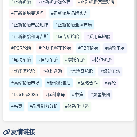
#正新轮胎
#正新轮胎怎么样
#正新轮胎质量好吗
#正新轮胎靠谱吗
#正新轮胎品牌实力
#正新轮胎产品矩阵
#正新轮胎全球布局
#正新轮胎和玛吉斯
#玛吉斯轮胎
#乘用车轮胎
#PCR轮胎
#全钢卡客车轮胎
#TBR轮胎
#两轮车胎
#电动车胎
#自行车胎
#摩托车胎
#特种轮胎
#新能源轮胎
#轮胎选购
#普洛奇轮胎
#绿动工坊
#高端轮胎市场
#新能源售后
#战略合作
#赛轮
#LubTop2025
#优科豪马
#中策
#双星集团
#韩泰
#品牌能力分析
#体系化制造
友情链接