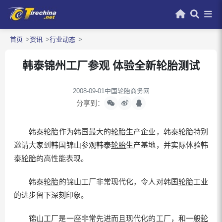
首页
资讯
行业动态
韩泰锦州工厂参观 体验全新轮胎测试
2008-09-01
中国轮胎商务网
分享到：
韩泰
轮胎
作为韩国最大的
轮胎
生产企业，韩泰
轮胎
特别
邀请大家到韩国锦山参观韩泰
轮胎
生产基地，并实际体验韩
泰
轮胎
的高性能表现。
韩泰
轮胎
的锦山工厂非常现代化，令人对韩国
轮胎
工业
的进步留下深刻印象。
锦山工厂是一座非常先进而且现代化的工厂，和一般
轮