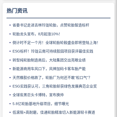
热门资讯
省委书记走进吉林玲珑轮胎，点赞轮胎智造标杆
轮胎龙头宣布，8月起涨10%！
倒计时不足一个月！全球轮胎轮毂盛会即将登陆上海！
ESG标杆！玲珑云南可持续胶园项目获评最佳实践
转型纯轮胎制造商后，大陆集团交出亮眼业绩
新能源商用车风口下，风神加码卡客车胎产能
天然橡胶价格跌了，轮胎厂为何还不敢“松口气”？
ESG实践获认可，三角轮胎斩获绿色发展典范企业奖
全球炭黑巨头卡博特，宣布换帅
5.8亿轮胎基地升级项目，细节曝光
低滚阻+高耐磨，佳通轮胎精准切入新能源轻卡赛道