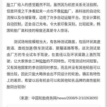
胎
工厂给人的感觉截然不同，虽然因为机密关系无法拍照，
但是环境之干净看起来一点也不像
轮胎
厂，高科技的自动化
流程以及仓储管理，动用了许多自动运输平台，完全计算机
自动控制，还会自己充电，令大家印象深刻。比较起来，韩
国轮胎厂高科技的程度还真是令人惊讶。
测试场地规模相当大，有各种测试路面，包括环状高速
跑道、直线加速/煞车测试道、颠簸道路等等，这次测试是
由厂方的专业试车手驾驶，在直线以及环状道路上激烈驾
驶，让大家体会三种
轮胎
的不同特性。可惜测试时间短暂，
又有其他国家的参访团同时参加，而且并没有其他轮胎可以
做比较，因此只能大略体会出不同设计的轮胎，确实有特性
上的差异，希望以后有机会可以和其他知名品牌的高性能轮
胎同台较劲!
（来源：中国轮胎商务网/news/2008/9-2/10263699）