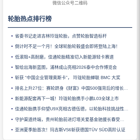
微信公众号二维码
轮胎热点排行榜
省委书记走进吉林玲珑轮胎，点赞轮胎智造标杆
倒计时不足一个月！全球轮胎轮毂盛会即将登陆上海！
低滚阻+高耐磨，佳通轮胎精准切入新能源轻卡赛道
智绘出海新蓝图，浦林成山亮相2026泰中合作博览会
斩获 “中国企业管理奥斯卡”， 玲珑轮胎蝉联 BMC 大奖
排名上升27位：赛轮跻身《财富》中国500强背后的增长逻辑
新能源配套再下一城！玲珑轮胎携手小鹏L03全球上市
佳通轮胎携手仰望U9X亮相古德伍德，以轮胎科技挑战性能边界
守护渠道终端，贵州轮胎前进灯塔关爱基金驰援长春受灾门店
亚洲夏季胎首次！玛吉斯VS6斩获德国TÜV SÜD高阶认证