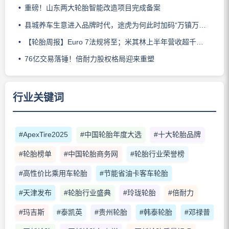
重磅！山东两大轮胎智能改造项目完成备案
县城养车生意进入品牌时代，途虎为何此时加码“万镇万店”？
【轮胎周报】Euro 7法规将至；米其林上半年营收超千亿；倍耐力上半年盈利稳增；龙星炭黑斩获欧洲近万吨订单
76亿交易落锤！倍耐力股权格局迎来重塑
行业关键词
#ApexTire2025
#中国轮胎年度大选
#十大轮胎品牌
#轮胎榜单
#中国轮胎商务网
#轮胎行业荣誉榜
#高性价比乘用车轮胎
#节能省油卡客车轮胎
#天津发布
#轮胎行业盛典
#玲珑轮胎
#倍耐力
#玛吉斯
#泰凯英
#贵州轮胎
#韩泰轮胎
#邓禄普