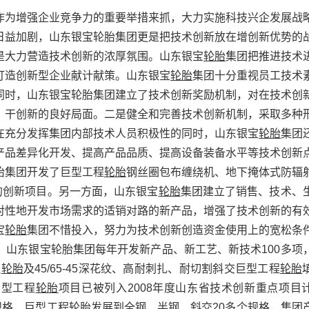
作为增强企业竞争力的重要举措来抓，大力实施科技兴企发展战
日益加剧，山东银宝轮胎集团更是把技术创新放在增创新优势的
是大力营造技术创新的浓厚氛围。山东银宝
轮胎
集团把推进技术
打造创新型企业献计献策。山东银宝
轮胎
集团十分重视员工技术
同时，山东银宝轮胎集团建立了技术创新奖励机制，对在技术创
、干创新的良好局面。二是健全和完善技术创新机制，采取多种
在充分发挥集团内部技术人员积极性的同时，山东银宝
轮胎
集团
产品差异化开发、提高产品品质、提高设备装备水平等技术创新
胎集团开发了巨型工程
轮胎
钢丝圈包布缠绕机、地下掩体式防辐
的创新项目。另一方面，山东银宝
轮胎
集团建立了销售、技术、
对性地开发市场需求的适销对路的新产品，增强了技术创新的有
宝
轮胎
集团不惜投入，努力为技术创新创造资金使用上的宽松条
，山东银宝轮胎集团每年开发新产品、新工艺、新技术100多项
程
轮胎
及45/65-45深花纹、高耐刺扎、耐切割斜交巨型工程
轮胎
巨型工程
轮胎
项目已被列入2008年度山东省技术创新重点项目
规格，巨型工程轮胎发展到全钢、半钢、斜交20多个规格，集团