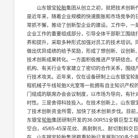
山东银宝
轮胎
集团从创立之初，就把技术创新
是近年来，随着企业规模的快速膨胀和市场竞争的
常抓不懈，推动了创新型企业的建设。工作中，一
企业工作的重要组成部分，引导全体干部职工围绕
养和提升，采取多种形式加强对员工的技术培训。
做出优异成绩的给予奖励，形成了想创新、议创新
技术创新成果转化。一方面积极推进产学研结合。
机构、有关行业专家建立了密切的合作关系，围绕
行技术攻关。近年来，仅在设备研制上山东银宝轮
程机械子午线轮胎X光室等一批拥有自主知识产权
门组成的联席办会会议制度，以市场为导向，有针
时性。三是舍得科技投入。在技术创新上，山东银
了技术创新资金所需，加快了技术创新步伐。目前
东银宝
轮胎
集团研制开发的36.00R51全钢巨型工
空白，45/65-45深花纹、高耐刺扎、耐切割斜交
在，山东银宝
轮胎
集团载重轮胎已发展到200多个