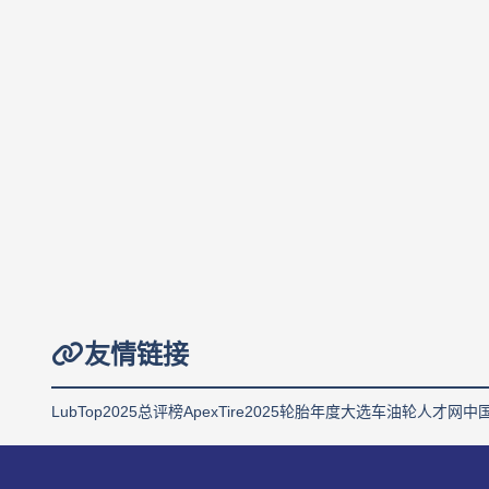
友情链接
LubTop2025总评榜
ApexTire2025轮胎年度大选
车油轮人才网
中