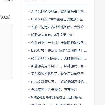
对华反倾销落地后，欧洲替换胎市场迎来拐点
33326）
USTMA发布2026轮胎出货预测：全年3.303 亿条
省委书记走进吉林玲珑轮胎，点赞轮胎智造标杆
轮胎龙头宣布，8月起涨10%！
倒计时不足一个月！全球轮胎轮毂盛会即将登陆上海！
ESG标杆！玲珑云南可持续胶园项目获评最佳实践
转型纯轮胎制造商后，大陆集团交出亮眼业绩
新能源商用车风口下，风神加码卡客车胎产能
天然橡胶价格跌了，轮胎厂为何还不敢“松口气”？
ESG实践获认可，三角轮胎斩获绿色发展典范企业奖
全球炭黑巨头卡博特，宣布换帅
5.8亿轮胎基地升级项目，细节曝光