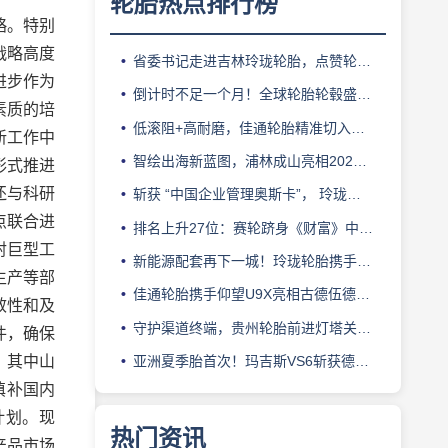
轮胎热点排行榜
略。特别
战略高度
省委书记走进吉林玲珑轮胎，点赞轮胎智造标杆
进步作为
倒计时不足一个月！全球轮胎轮毂盛会即将登陆上海！
素质的培
低滚阻+高耐磨，佳通轮胎精准切入新能源轻卡赛道
新工作中
智绘出海新蓝图，浦林成山亮相2026泰中合作博览会
形式推进
还与科研
斩获 “中国企业管理奥斯卡”， 玲珑轮胎蝉联 BMC 大奖
点联合进
排名上升27位：赛轮跻身《财富》中国500强背后的增长逻辑
射巨型工
新能源配套再下一城！玲珑轮胎携手小鹏L03全球上市
生产等部
佳通轮胎携手仰望U9X亮相古德伍德，以轮胎科技挑战性能边界
效性和及
守护渠道终端，贵州轮胎前进灯塔关爱基金驰援长春受灾门店
件，确保
，其中山
亚洲夏季胎首次！玛吉斯VS6斩获德国TÜV SÜD高阶认证
填补国内
计划。现
热门资讯
产品市场