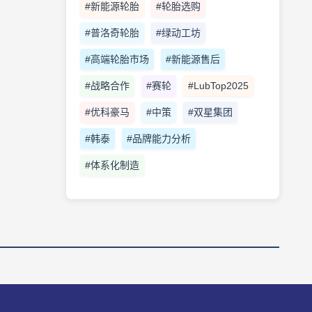
#新能源轮胎
#轮胎选购
#普洛奇轮胎
#绿动工坊
#高端轮胎市场
#新能源售后
#战略合作
#赛轮
#LubTop2025
#优科豪马
#中策
#双星集团
#韩泰
#品牌能力分析
#体系化制造