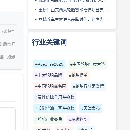
低滚阻+高耐磨，佳通轮胎精准切入新能源轻卡赛道
重磅！山东两大轮胎智能改造项目完成备案
县城养车生意进入品牌时代，途虎为何此时加码“万镇万店”？
，须注明
行业关键词
关版权归
理，如涉
#ApexTire2025
#中国轮胎年度大选
#十大轮胎品牌
#轮胎榜单
#中国轮胎商务网
#轮胎行业荣誉榜
#高性价比乘用车轮胎
#节能省油卡客车轮胎
#天津发布
#轮胎行业盛典
#玲珑轮胎