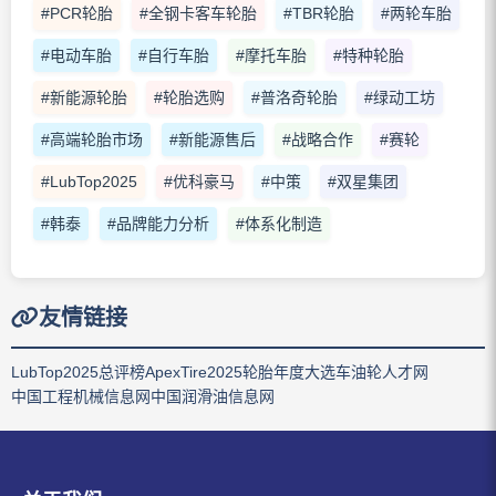
#PCR轮胎
#全钢卡客车轮胎
#TBR轮胎
#两轮车胎
#电动车胎
#自行车胎
#摩托车胎
#特种轮胎
#新能源轮胎
#轮胎选购
#普洛奇轮胎
#绿动工坊
#高端轮胎市场
#新能源售后
#战略合作
#赛轮
#LubTop2025
#优科豪马
#中策
#双星集团
#韩泰
#品牌能力分析
#体系化制造
友情链接
LubTop2025总评榜
ApexTire2025轮胎年度大选
车油轮人才网
中国工程机械信息网
中国润滑油信息网