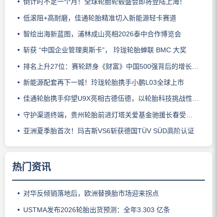
倒计时不足一个月！全球轮胎轮毂盛会即将登陆上海！
低滚阻+高耐磨，佳通轮胎精准切入新能源轻卡赛道
智绘出海新蓝图，浦林成山亮相2026泰中合作博览会
斩获 “中国企业管理奥斯卡”， 玲珑轮胎蝉联 BMC 大奖
排名上升27位：赛轮跻身《财富》中国500强背后的增长逻辑
新能源配套再下一城！玲珑轮胎携手小鹏L03全球上市
佳通轮胎携手仰望U9X亮相古德伍德，以轮胎科技挑战性能边界
守护渠道终端，贵州轮胎前进灯塔关爱基金驰援长春受灾门店
亚洲夏季胎首次！玛吉斯VS6斩获德国TÜV SÜD高阶认证
热门资讯
对华反倾销落地后，欧洲替换胎市场迎来拐点
USTMA发布2026轮胎出货预测：全年3.303 亿条