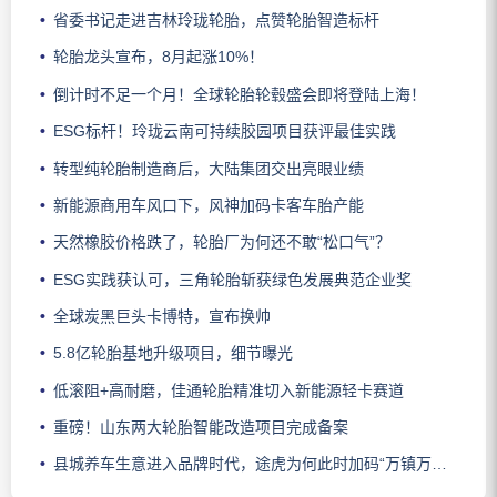
省委书记走进吉林玲珑轮胎，点赞轮胎智造标杆
轮胎龙头宣布，8月起涨10%！
倒计时不足一个月！全球轮胎轮毂盛会即将登陆上海！
ESG标杆！玲珑云南可持续胶园项目获评最佳实践
转型纯轮胎制造商后，大陆集团交出亮眼业绩
新能源商用车风口下，风神加码卡客车胎产能
天然橡胶价格跌了，轮胎厂为何还不敢“松口气”？
ESG实践获认可，三角轮胎斩获绿色发展典范企业奖
全球炭黑巨头卡博特，宣布换帅
5.8亿轮胎基地升级项目，细节曝光
低滚阻+高耐磨，佳通轮胎精准切入新能源轻卡赛道
重磅！山东两大轮胎智能改造项目完成备案
县城养车生意进入品牌时代，途虎为何此时加码“万镇万店”？