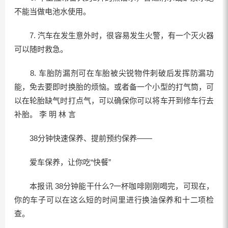
不能当做电池水使用。
7. 汽车在发生意外时，很容易发生火警，有一个灭火器
可以随时救急。
8. 车胎防漏剂可在车胎被尖锐物件刺破后发挥防漏功
能，免去要即时换胎的烦恼。或者备一个小型的打气筒，可
以在轮胎缺气时打点气，可以确保你可以将车开到修车行去
补胎。 李 明 林 言
38分钟快速保养、提前预约保养——
爱车保养，让你吃“快餐”
本报讯 38分钟能干什么?一杯咖啡刚刚喝完，可现在，
你的车子可以在这么短的时间里进行换油保养和十二项检
查。