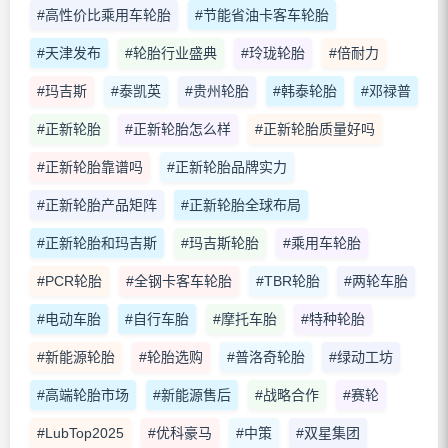
#高性价比乘用车轮胎
#节能省油卡客车轮胎
#天津发布
#轮胎行业盛典
#玲珑轮胎
#倍耐力
#玛吉斯
#泰凯英
#贵州轮胎
#韩泰轮胎
#邓禄普
#正新轮胎
#正新轮胎怎么样
#正新轮胎质量好吗
#正新轮胎靠谱吗
#正新轮胎品牌实力
#正新轮胎产品矩阵
#正新轮胎全球布局
#正新轮胎和玛吉斯
#玛吉斯轮胎
#乘用车轮胎
#PCR轮胎
#全钢卡客车轮胎
#TBR轮胎
#两轮车胎
#电动车胎
#自行车胎
#摩托车胎
#特种轮胎
#新能源轮胎
#轮胎选购
#普洛奇轮胎
#绿动工坊
#高端轮胎市场
#新能源售后
#战略合作
#赛轮
#LubTop2025
#优科豪马
#中策
#双星集团