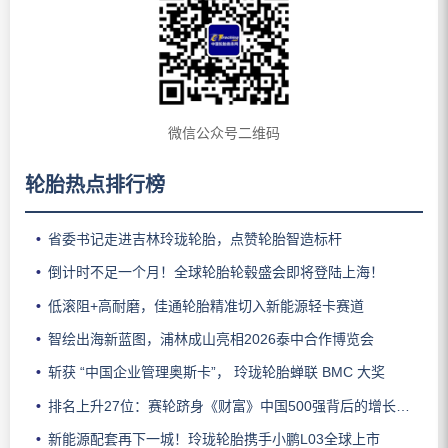
微信公众号二维码
轮胎热点排行榜
省委书记走进吉林玲珑轮胎，点赞轮胎智造标杆
倒计时不足一个月！全球轮胎轮毂盛会即将登陆上海！
低滚阻+高耐磨，佳通轮胎精准切入新能源轻卡赛道
智绘出海新蓝图，浦林成山亮相2026泰中合作博览会
斩获 “中国企业管理奥斯卡”， 玲珑轮胎蝉联 BMC 大奖
排名上升27位：赛轮跻身《财富》中国500强背后的增长逻辑
新能源配套再下一城！玲珑轮胎携手小鹏L03全球上市