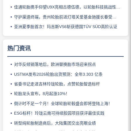
佳通轮胎携手仰望U9X亮相古德伍德，以轮胎科技挑战性能边界
守护渠道终端，贵州轮胎前进灯塔关爱基金驰援长春受灾门店
亚洲夏季胎首次！玛吉斯VS6斩获德国TÜV SÜD高阶认证
热门资讯
对华反倾销落地后，欧洲替换胎市场迎来拐点
USTMA发布2026轮胎出货预测：全年3.303 亿条
省委书记走进吉林玲珑轮胎，点赞轮胎智造标杆
轮胎龙头宣布，8月起涨10%！
倒计时不足一个月！全球轮胎轮毂盛会即将登陆上海！
ESG标杆！玲珑云南可持续胶园项目获评最佳实践
转型纯轮胎制造商后，大陆集团交出亮眼业绩