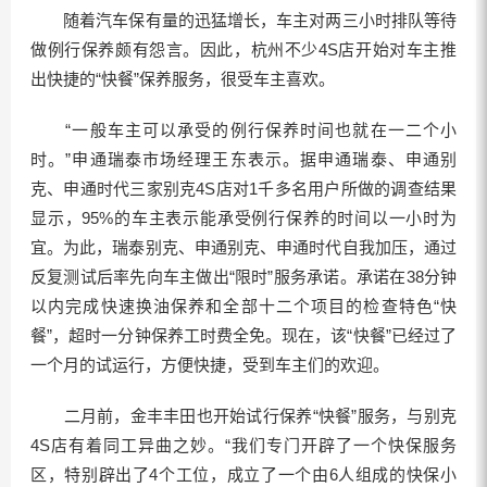
随着汽车保有量的迅猛增长，车主对两三小时排队等待
做例行保养颇有怨言。因此，杭州不少4S店开始对车主推
出快捷的“快餐”保养服务，很受车主喜欢。
“一般车主可以承受的例行保养时间也就在一二个小
时。”申通瑞泰市场经理王东表示。据申通瑞泰、申通别
克、申通时代三家别克4S店对1千多名用户所做的调查结果
显示，95%的车主表示能承受例行保养的时间以一小时为
宜。为此，瑞泰别克、申通别克、申通时代自我加压，通过
反复测试后率先向车主做出“限时”服务承诺。承诺在38分钟
以内完成快速换油保养和全部十二个项目的检查特色“快
餐”，超时一分钟保养工时费全免。现在，该“快餐”已经过了
一个月的试运行，方便快捷，受到车主们的欢迎。
二月前，金丰丰田也开始试行保养“快餐”服务，与别克
4S店有着同工异曲之妙。“我们专门开辟了一个快保服务
区，特别辟出了4个工位，成立了一个由6人组成的快保小