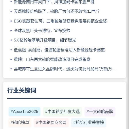
新能源商用车风口下，风神加码卡客车胎产能
天然橡胶价格跌了，轮胎厂为何还不敢“松口气”？
ESG实践获认可，三角轮胎斩获绿色发展典范企业奖
全球炭黑巨头卡博特，宣布换帅
5.8亿轮胎基地升级项目，细节曝光
低滚阻+高耐磨，佳通轮胎精准切入新能源轻卡赛道
重磅！山东两大轮胎智能改造项目完成备案
县城养车生意进入品牌时代，途虎为何此时加码“万镇万店”？
行业关键词
#ApexTire2025
#中国轮胎年度大选
#十大轮胎品牌
#轮胎榜单
#中国轮胎商务网
#轮胎行业荣誉榜