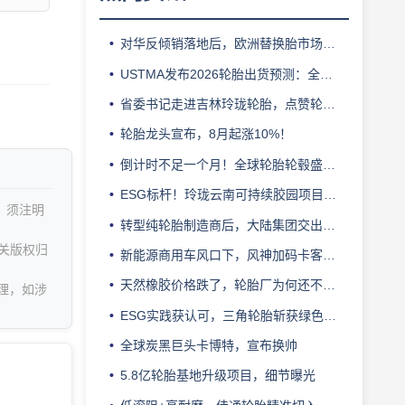
对华反倾销落地后，欧洲替换胎市场迎来拐点
USTMA发布2026轮胎出货预测：全年3.303 亿条
省委书记走进吉林玲珑轮胎，点赞轮胎智造标杆
轮胎龙头宣布，8月起涨10%！
倒计时不足一个月！全球轮胎轮毂盛会即将登陆上海！
ESG标杆！玲珑云南可持续胶园项目获评最佳实践
，须注明
转型纯轮胎制造商后，大陆集团交出亮眼业绩
关版权归
新能源商用车风口下，风神加码卡客车胎产能
天然橡胶价格跌了，轮胎厂为何还不敢“松口气”？
理，如涉
ESG实践获认可，三角轮胎斩获绿色发展典范企业奖
全球炭黑巨头卡博特，宣布换帅
5.8亿轮胎基地升级项目，细节曝光