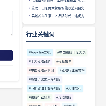
低滚阻+高耐磨，佳通轮胎精准切入新能源轻卡赛道
重磅！山东两大轮胎智能改造项目完成备案
县城养车生意进入品牌时代，途虎为何此时加码“万镇万店”？
行业关键词
#ApexTire2025
#中国轮胎年度大选
#十大轮胎品牌
#轮胎榜单
#中国轮胎商务网
#轮胎行业荣誉榜
#高性价比乘用车轮胎
#节能省油卡客车轮胎
#天津发布
#轮胎行业盛典
#玲珑轮胎