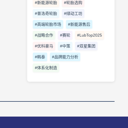
#新能源轮胎
#轮胎选购
#普洛奇轮胎
#绿动工坊
#高端轮胎市场
#新能源售后
#战略合作
#赛轮
#LubTop2025
#优科豪马
#中策
#双星集团
#韩泰
#品牌能力分析
#体系化制造