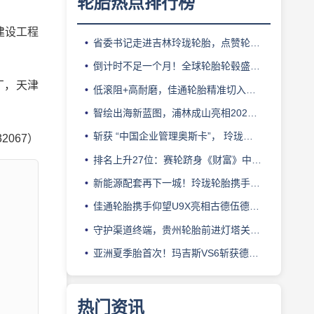
轮胎热点排行榜
建设工程
省委书记走进吉林玲珑轮胎，点赞轮胎智造标杆
。
倒计时不足一个月！全球轮胎轮毂盛会即将登陆上海！
厂，天津
低滚阻+高耐磨，佳通轮胎精准切入新能源轻卡赛道
智绘出海新蓝图，浦林成山亮相2026泰中合作博览会
斩获 “中国企业管理奥斯卡”， 玲珑轮胎蝉联 BMC 大奖
32067）
排名上升27位：赛轮跻身《财富》中国500强背后的增长逻辑
新能源配套再下一城！玲珑轮胎携手小鹏L03全球上市
佳通轮胎携手仰望U9X亮相古德伍德，以轮胎科技挑战性能边界
守护渠道终端，贵州轮胎前进灯塔关爱基金驰援长春受灾门店
亚洲夏季胎首次！玛吉斯VS6斩获德国TÜV SÜD高阶认证
热门资讯