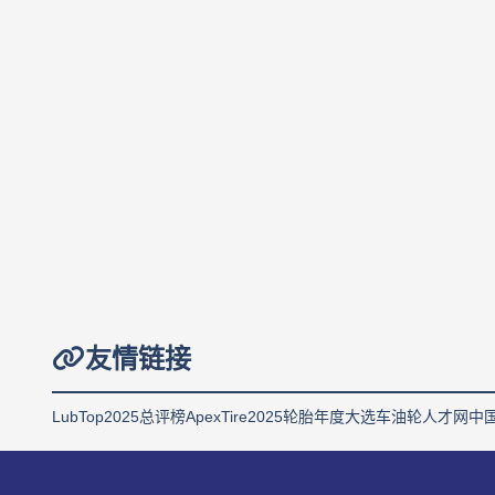
友情链接
LubTop2025总评榜
ApexTire2025轮胎年度大选
车油轮人才网
中