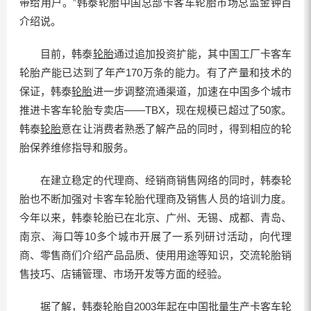
带给用户。”韩泰轮胎中国总部卡客车轮胎市场总监金钟百
介绍说。
目前，韩泰
轮胎
通过追加投资扩能，其中国工厂卡客车
轮胎产能已达到了年产170万条的能力。有了产量和技术的
保证，韩泰
轮胎
进一步调整流通渠道，加速在中国多个城市
推进卡客车轮胎专卖店——TBX，现在规模已超过了50家。
韩泰
轮胎
意在让消费者熟悉了解产品的同时，得到相应的轮
胎保养维修指导和服务。
在建立稳定的代理商、经销商销售网络的同时，韩泰轮
胎也不断加强对卡客车轮胎代理商及销售人员的培训力度。
今年以来，韩泰轮胎已在北京、广州、无锡、成都、青岛、
南京、海口等10多个城市开展了一系列研讨活动，向代理
商、零售商们介绍产品品质、使用用途等知识，交流轮胎销
售技巧、店铺管理、市场开发等方面的经验。
据了解，韩泰
轮胎
自2003年起在中国批量生产卡客车轮