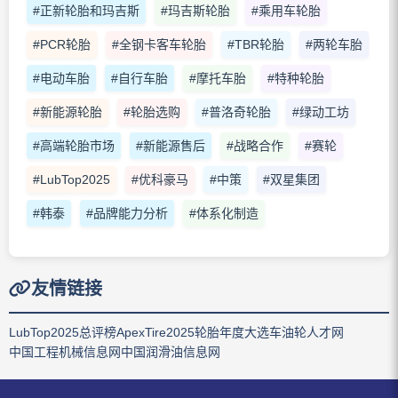
#正新轮胎和玛吉斯
#玛吉斯轮胎
#乘用车轮胎
#PCR轮胎
#全钢卡客车轮胎
#TBR轮胎
#两轮车胎
#电动车胎
#自行车胎
#摩托车胎
#特种轮胎
#新能源轮胎
#轮胎选购
#普洛奇轮胎
#绿动工坊
#高端轮胎市场
#新能源售后
#战略合作
#赛轮
#LubTop2025
#优科豪马
#中策
#双星集团
#韩泰
#品牌能力分析
#体系化制造
友情链接
LubTop2025总评榜
ApexTire2025轮胎年度大选
车油轮人才网
中国工程机械信息网
中国润滑油信息网