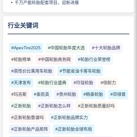
千万产能轮胎配套项目，迎新进展
行业关键词
#ApexTire2025
#中国轮胎年度大选
#十大轮胎品牌
#轮胎榜单
#中国轮胎商务网
#轮胎行业荣誉榜
#高性价比乘用车轮胎
#节能省油卡客车轮胎
#天津发布
#轮胎行业盛典
#玲珑轮胎
#倍耐力
#玛吉斯
#泰凯英
#贵州轮胎
#韩泰轮胎
#邓禄普
#正新轮胎
#正新轮胎怎么样
#正新轮胎质量好吗
#正新轮胎靠谱吗
#正新轮胎品牌实力
#正新轮胎产品矩阵
#正新轮胎全球布局