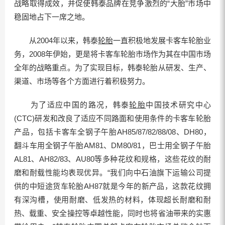
战略取得成效，并促使韩泰品牌在竞争激烈的“大胎”市场中
稳固地占下一席之地。
从2004年以来，韩泰
轮胎
一直积极地发展卡客车轮胎业
务，2008年伊始，更是将卡客车轮胎市场作为其在中国市场
全年的战略重点。为了实现目标，韩泰轮胎从研发、生产、
渠道、市场等各个方面进行着积极努力。
为了适应中国的路况，韩泰
轮胎
中国技术研究中心
(CTC)研发和改良了适应不同路面和使用条件的卡客车轮胎
产品，包括卡客车全钢子午胎AH85/87/82/88/08、DH80，
翻斗车用全钢子午胎AM81、DM80/81，巴士用全钢子午胎
AL81、AH82/83、AU80等多种花纹和规格，这些花纹的耐
磨和耐载性能均表现优异。“我们向中石油旗下运输公司提
供的中短途货车轮胎AH87就是今年的新产品，这款花纹拥
有深沟槽，使用耐磨、低发热的材料，体现超长耐磨和耐
热、载重、安全操控等卓越性能，同时也将省油带来的实惠