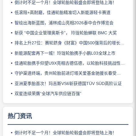
倒计时不足一个月！全球轮胎轮毂盛会即将登陆上海！
低滚阻+高耐磨，佳通轮胎精准切入新能源轻卡赛道
智绘出海新蓝图，浦林成山亮相2026泰中合作博览会
斩获 “中国企业管理奥斯卡”， 玲珑轮胎蝉联 BMC 大奖
排名上升27位：赛轮跻身《财富》中国500强背后的增长逻辑
新能源配套再下一城！玲珑轮胎携手小鹏L03全球上市
佳通轮胎携手仰望U9X亮相古德伍德，以轮胎科技挑战性能边界
守护渠道终端，贵州轮胎前进灯塔关爱基金驰援长春受灾门店
亚洲夏季胎首次！玛吉斯VS6斩获德国TÜV SÜD高阶认证
双星连续荣膺“全球汽车供应链百强”
热门资讯
倒计时不足一个月！全球轮胎轮毂盛会即将登陆上海！