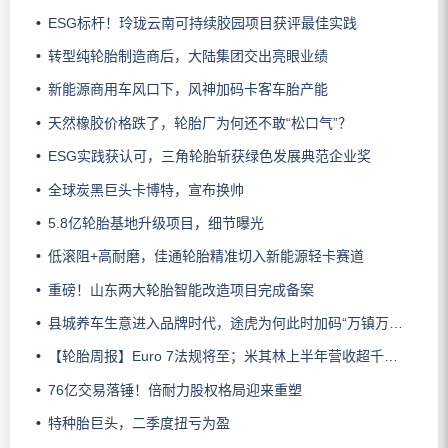
ESG标杆！玲珑云南可持续胶园项目获评最佳实践
转型纯轮胎制造商后，大陆集团交出亮眼业绩
新能源商用车风口下，风神加码卡客车胎产能
天然橡胶价格跌了，轮胎厂为何还不敢“松口气”？
ESG实践获认可，三角轮胎斩获绿色发展典范企业奖
全球炭黑巨头卡博特，宣布换帅
5.8亿轮胎基地升级项目，细节曝光
低滚阻+高耐磨，佳通轮胎精准切入新能源轻卡赛道
重磅！山东两大轮胎智能改造项目完成备案
县城养车生意进入品牌时代，途虎为何此时加码“万镇万店”？
【轮胎周报】Euro 7法规将至；米其林上半年营收超千亿；倍耐力上半年盈利稳增；龙星炭黑斩获欧洲近万吨订单
76亿交易落锤！倍耐力股权格局迎来重塑
特种胎巨头，二季度扭亏为盈