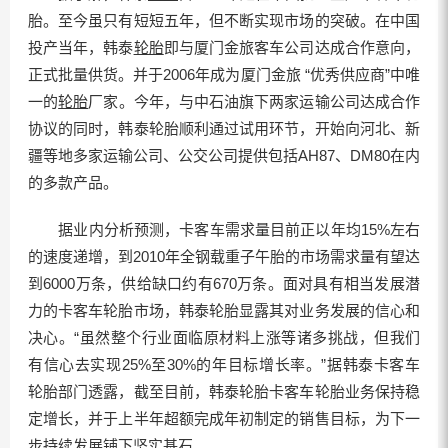
胎。至今虽只有短短五年，但不断实现市场的突破。在中国
投产当年，韩泰
轮胎
即与厦门金旅客车公司达成合作意向，
正式批量供货。并于2006年成为厦门金旅 “优秀供应商”中唯
一的
轮胎
厂家。今年，与中石油旗下两家运输公司达成合作
协议的同时，韩泰轮胎顺利通过试用环节，开始向河北、新
疆等地多家运输公司、公交公司提供包括AH87、DM80在内
的多款产品。
据业内分析预测，卡客车需求量目前正以年均15%左右
的速度递增，到2010年全钢载重子午胎的市场需求量有望达
到6000万条，供给缺口约有670万条。面对具有相当发展潜
力的卡客车轮胎市场，韩泰轮胎显露其对业务发展的信心和
决心。“虽然整个行业面临原材料上涨等诸多挑战，但我们
有信心去实现25%至30%的年目标增长率。”据韩泰卡客车
轮胎部门透露，截至目前，韩泰轮胎卡客车轮胎业务保持稳
定增长，并于上半年超额完成年初制定的销售目标，为下一
步持续发展铺下坚实基石。