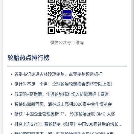
微信公众号二维码
轮胎热点排行榜
省委书记走进吉林玲珑轮胎，点赞轮胎智造标杆
倒计时不足一个月！全球轮胎轮毂盛会即将登陆上海！
低滚阻+高耐磨，佳通轮胎精准切入新能源轻卡赛道
智绘出海新蓝图，浦林成山亮相2026泰中合作博览会
斩获 “中国企业管理奥斯卡”， 玲珑轮胎蝉联 BMC 大奖
排名上升27位：赛轮跻身《财富》中国500强背后的增长逻辑