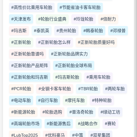
#高性价比乘用车轮胎
#节能省油卡客车轮胎
#天津发布
#轮胎行业盛典
#玲珑轮胎
#倍耐力
#玛吉斯
#泰凯英
#贵州轮胎
#韩泰轮胎
#邓禄普
#正新轮胎
#正新轮胎怎么样
#正新轮胎质量好吗
#正新轮胎靠谱吗
#正新轮胎品牌实力
#正新轮胎产品矩阵
#正新轮胎全球布局
#正新轮胎和玛吉斯
#玛吉斯轮胎
#乘用车轮胎
#PCR轮胎
#全钢卡客车轮胎
#TBR轮胎
#两轮车胎
#电动车胎
#自行车胎
#摩托车胎
#特种轮胎
#新能源轮胎
#轮胎选购
#普洛奇轮胎
#绿动工坊
#高端轮胎市场
#新能源售后
#战略合作
#赛轮
#LubTop2025
#优科豪马
#中策
#双星集团