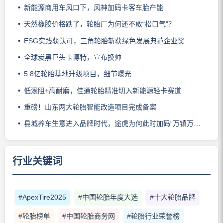
新能源商用车风口下，风神加码卡客车胎产能
天然橡胶价格跌了，轮胎厂为何还不敢“松口气”？
ESG实践获认可，三角轮胎斩获绿色发展典范企业奖
全球炭黑巨头卡博特，宣布换帅
5.8亿轮胎基地升级项目，细节曝光
低滚阻+高耐磨，佳通轮胎精准切入新能源轻卡赛道
重磅！山东两大轮胎智能改造项目完成备案
县城养车生意进入品牌时代，途虎为何此时加码“万镇万店”？
行业关键词
#ApexTire2025
#中国轮胎年度大选
#十大轮胎品牌
#轮胎榜单
#中国轮胎商务网
#轮胎行业荣誉榜