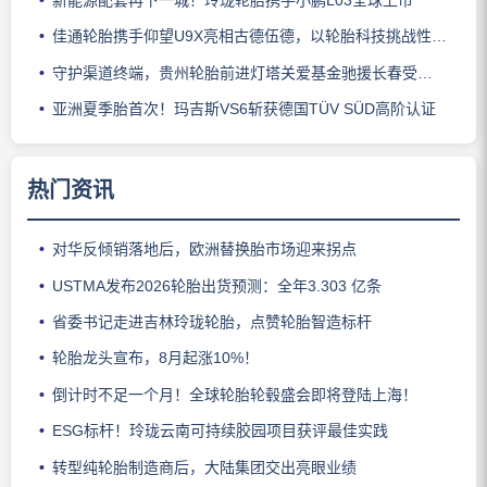
新能源配套再下一城！玲珑轮胎携手小鹏L03全球上市
佳通轮胎携手仰望U9X亮相古德伍德，以轮胎科技挑战性能边界
守护渠道终端，贵州轮胎前进灯塔关爱基金驰援长春受灾门店
亚洲夏季胎首次！玛吉斯VS6斩获德国TÜV SÜD高阶认证
热门资讯
对华反倾销落地后，欧洲替换胎市场迎来拐点
USTMA发布2026轮胎出货预测：全年3.303 亿条
省委书记走进吉林玲珑轮胎，点赞轮胎智造标杆
轮胎龙头宣布，8月起涨10%！
倒计时不足一个月！全球轮胎轮毂盛会即将登陆上海！
ESG标杆！玲珑云南可持续胶园项目获评最佳实践
转型纯轮胎制造商后，大陆集团交出亮眼业绩