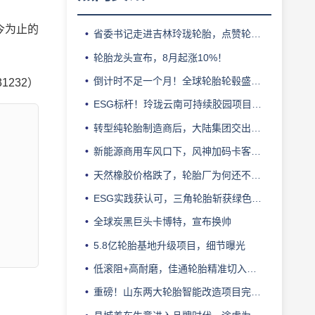
今为止的
省委书记走进吉林玲珑轮胎，点赞轮胎智造标杆
轮胎龙头宣布，8月起涨10%！
倒计时不足一个月！全球轮胎轮毂盛会即将登陆上海！
31232）
ESG标杆！玲珑云南可持续胶园项目获评最佳实践
转型纯轮胎制造商后，大陆集团交出亮眼业绩
新能源商用车风口下，风神加码卡客车胎产能
天然橡胶价格跌了，轮胎厂为何还不敢“松口气”？
ESG实践获认可，三角轮胎斩获绿色发展典范企业奖
全球炭黑巨头卡博特，宣布换帅
5.8亿轮胎基地升级项目，细节曝光
低滚阻+高耐磨，佳通轮胎精准切入新能源轻卡赛道
重磅！山东两大轮胎智能改造项目完成备案