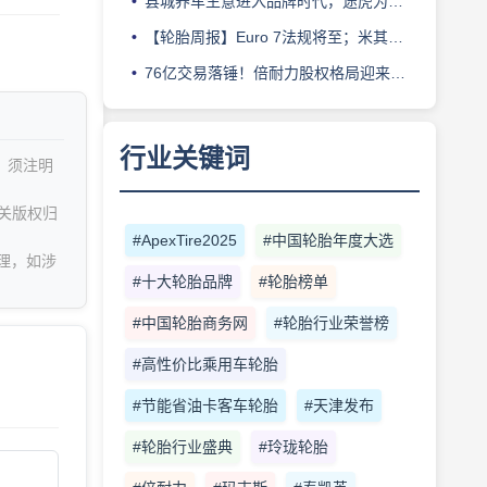
县城养车生意进入品牌时代，途虎为何此时加码“万镇万店”？
【轮胎周报】Euro 7法规将至；米其林上半年营收超千亿；倍耐力上半年盈利稳增；龙星炭黑斩获欧洲近万吨订单
76亿交易落锤！倍耐力股权格局迎来重塑
行业关键词
，须注明
关版权归
#ApexTire2025
#中国轮胎年度大选
理，如涉
#十大轮胎品牌
#轮胎榜单
#中国轮胎商务网
#轮胎行业荣誉榜
#高性价比乘用车轮胎
#节能省油卡客车轮胎
#天津发布
#轮胎行业盛典
#玲珑轮胎