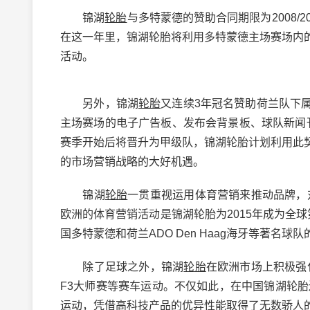
锦湖
轮胎
与多特蒙德的赞助合同期限为2008/
在这一年里，锦湖轮胎将利用多特蒙德主场赛场内
活动。
另外，锦湖
轮胎
又连续3年冠名赞助荷兰队下属的
主场赛场的电子广告板、发布会背景板、球队新闻刊物等多
赛季开始后将晋升为甲级队，锦湖轮胎计划利用此
的市场营销战略的大好机遇。
锦湖
轮胎
一贯重视运用体育营销来推动品牌，
欧洲的体育营销活动是锦湖轮胎为2015年成为全
国多特蒙德和荷兰ADO Den Haag海牙等著名
除了足球之外，锦湖
轮胎
在欧洲市场上积极强
F3大师赛等赛车运动。不仅如此，在中国锦湖轮
运动，凭借高科技产品的优异性能取得了无数骄人