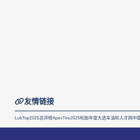
友情链接
LubTop2025总评榜
ApexTire2025轮胎年度大选
车油轮人才网
中