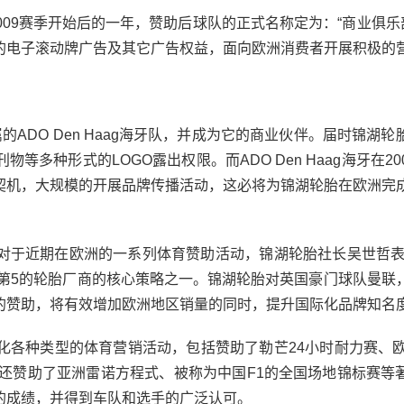
2009赛季开始后的一年，赞助后球队的正式名称定为：“商业俱乐部 
的电子滚动牌广告及其它广告权益，面向欧洲消费者开展积极的
ADO Den Haag海牙队，并成为它的商业伙伴。届时锦湖轮
种形式的LOGO露出权限。而ADO Den Haag海牙在2008
契机，大规模的开展品牌传播活动，这必将为锦湖轮胎在欧洲完
对于近期在欧洲的一系列体育赞助活动，锦湖轮胎社长吴世哲表
球第5的轮胎厂商的核心策略之一。锦湖轮胎对英国豪门球队曼联
球队的赞助，将有效增加欧洲地区销量的同时，提升国际化品牌知名度
化各种类型的体育营销活动，包括赞助了勒芒24小时耐力赛、欧
胎还赞助了亚洲雷诺方程式、被称为中国F1的全国场地锦标赛等
的成绩，并得到车队和选手的广泛认可。