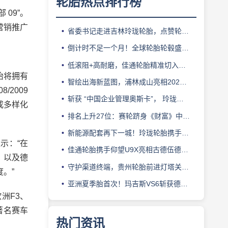
轮胎热点排行榜
09”。
营销推广
省委书记走进吉林玲珑轮胎，点赞轮胎智造标杆
倒计时不足一个月！全球轮胎轮毂盛会即将登陆上海！
低滚阻+高耐磨，佳通轮胎精准切入新能源轻卡赛道
胎将拥有
智绘出海新蓝图，浦林成山亮相2026泰中合作博览会
/2009
斩获 “中国企业管理奥斯卡”， 玲珑轮胎蝉联 BMC 大奖
成多样化
排名上升27位：赛轮跻身《财富》中国500强背后的增长逻辑
新能源配套再下一城！玲珑轮胎携手小鹏L03全球上市
示：“在
佳通轮胎携手仰望U9X亮相古德伍德，以轮胎科技挑战性能边界
，以及德
守护渠道终端，贵州轮胎前进灯塔关爱基金驰援长春受灾门店
。”
亚洲夏季胎首次！玛吉斯VS6斩获德国TÜV SÜD高阶认证
洲F3、
著名赛车
热门资讯