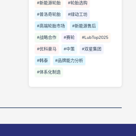
#新能源轮胎
#轮胎选购
#普洛奇轮胎
#绿动工坊
#高端轮胎市场
#新能源售后
#战略合作
#赛轮
#LubTop2025
#优科豪马
#中策
#双星集团
#韩泰
#品牌能力分析
#体系化制造