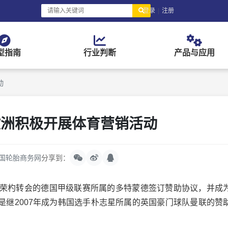
登录
|
注册
型指南
行业判断
产品与应用
动
欧洲积极开展体育营销活动
国轮胎商务网
分享到：
李荣杓转会的德国甲级联赛所属的多特蒙德签订赞助协议，并成
是继2007年成为韩国选手朴志星所属的英国豪门球队曼联的赞