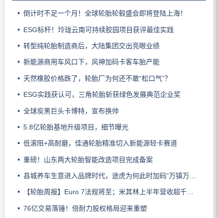
倒计时不足一个月！全球轮胎轮毂盛会即将登陆上海！
ESG标杆！玲珑云南可持续胶园项目获评最佳实践
转型纯轮胎制造商后，大陆集团交出亮眼业绩
新能源商用车风口下，风神加码卡客车胎产能
天然橡胶价格跌了，轮胎厂为何还不敢“松口气”？
ESG实践获认可，三角轮胎斩获绿色发展典范企业奖
全球炭黑巨头卡博特，宣布换帅
5.8亿轮胎基地升级项目，细节曝光
低滚阻+高耐磨，佳通轮胎精准切入新能源轻卡赛道
重磅！山东两大轮胎智能改造项目完成备案
县城养车生意进入品牌时代，途虎为何此时加码“万镇万店”？
【轮胎周报】Euro 7法规将至；米其林上半年营收超千亿；倍耐力上半年盈利稳增；龙星炭黑斩获欧洲近万吨订单
76亿交易落锤！倍耐力股权格局迎来重塑