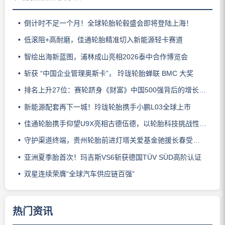
倒计时不足一个月！全球轮胎轮毂盛会即将登陆上海！
低滚阻+高耐磨，佳通轮胎精准切入新能源轻卡赛道
智绘出海新蓝图，浦林成山亮相2026泰中合作博览会
斩获 “中国企业管理奥斯卡”， 玲珑轮胎蝉联 BMC 大奖
排名上升27位：赛轮跻身《财富》中国500强背后的增长逻辑
新能源配套再下一城！玲珑轮胎携手小鹏L03全球上市
佳通轮胎携手仰望U9X亮相古德伍德，以轮胎科技挑战性能边界
守护渠道终端，贵州轮胎前进灯塔关爱基金驰援长春受灾门店
亚洲夏季胎首次！玛吉斯VS6斩获德国TÜV SÜD高阶认证
双星连续荣膺“全球汽车供应链百强”
热门资讯