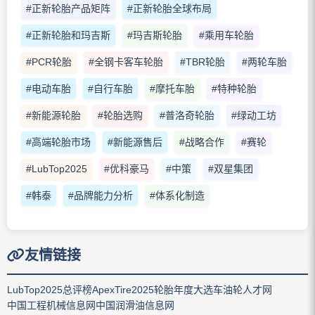
#正新轮胎产品矩阵
#正新轮胎全球布局
#正新轮胎和玛吉斯
#玛吉斯轮胎
#乘用车轮胎
#PCR轮胎
#全钢卡客车轮胎
#TBR轮胎
#两轮车胎
#电动车胎
#自行车胎
#摩托车胎
#特种轮胎
#新能源轮胎
#轮胎选购
#普洛奇轮胎
#绿动工坊
#高端轮胎市场
#新能源售后
#战略合作
#赛轮
#LubTop2025
#优科豪马
#中策
#双星集团
#韩泰
#品牌能力分析
#体系化制造
友情链接
LubTop2025总评榜
ApexTire2025轮胎年度大选
车油轮人才网
中国工程机械信息网
中国润滑油信息网