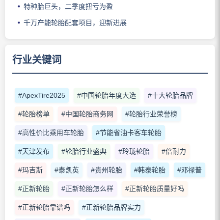
特种胎巨头，二季度扭亏为盈
千万产能轮胎配套项目，迎新进展
行业关键词
#ApexTire2025
#中国轮胎年度大选
#十大轮胎品牌
#轮胎榜单
#中国轮胎商务网
#轮胎行业荣誉榜
#高性价比乘用车轮胎
#节能省油卡客车轮胎
#天津发布
#轮胎行业盛典
#玲珑轮胎
#倍耐力
#玛吉斯
#泰凯英
#贵州轮胎
#韩泰轮胎
#邓禄普
#正新轮胎
#正新轮胎怎么样
#正新轮胎质量好吗
#正新轮胎靠谱吗
#正新轮胎品牌实力