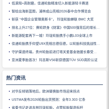
低滚阻+高耐磨，佳通轮胎精准切入新能源轻卡赛道
智绘出海新蓝图，浦林成山亮相2026泰中合作博览会
斩获 “中国企业管理奥斯卡”， 玲珑轮胎蝉联 BMC 大奖
排名上升27位：赛轮跻身《财富》中国500强背后的增长逻辑
新能源配套再下一城！玲珑轮胎携手小鹏L03全球上市
佳通轮胎携手仰望U9X亮相古德伍德，以轮胎科技挑战性能边界
守护渠道终端，贵州轮胎前进灯塔关爱基金驰援长春受灾门店
亚洲夏季胎首次！玛吉斯VS6斩获德国TÜV SÜD高阶认证
热门资讯
对华反倾销落地后，欧洲替换胎市场迎来拐点
USTMA发布2026轮胎出货预测：全年3.303 亿条
省委书记走进吉林玲珑轮胎，点赞轮胎智造标杆