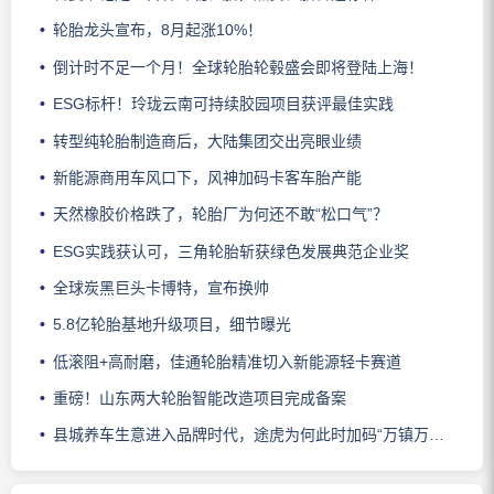
轮胎龙头宣布，8月起涨10%！
倒计时不足一个月！全球轮胎轮毂盛会即将登陆上海！
ESG标杆！玲珑云南可持续胶园项目获评最佳实践
转型纯轮胎制造商后，大陆集团交出亮眼业绩
新能源商用车风口下，风神加码卡客车胎产能
天然橡胶价格跌了，轮胎厂为何还不敢“松口气”？
ESG实践获认可，三角轮胎斩获绿色发展典范企业奖
全球炭黑巨头卡博特，宣布换帅
5.8亿轮胎基地升级项目，细节曝光
低滚阻+高耐磨，佳通轮胎精准切入新能源轻卡赛道
重磅！山东两大轮胎智能改造项目完成备案
县城养车生意进入品牌时代，途虎为何此时加码“万镇万店”？