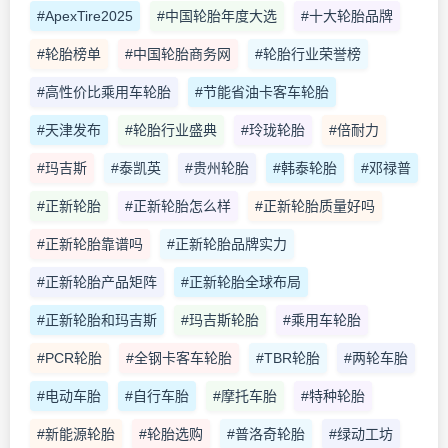
#ApexTire2025
#中国轮胎年度大选
#十大轮胎品牌
#轮胎榜单
#中国轮胎商务网
#轮胎行业荣誉榜
#高性价比乘用车轮胎
#节能省油卡客车轮胎
#天津发布
#轮胎行业盛典
#玲珑轮胎
#倍耐力
#玛吉斯
#泰凯英
#贵州轮胎
#韩泰轮胎
#邓禄普
#正新轮胎
#正新轮胎怎么样
#正新轮胎质量好吗
#正新轮胎靠谱吗
#正新轮胎品牌实力
#正新轮胎产品矩阵
#正新轮胎全球布局
#正新轮胎和玛吉斯
#玛吉斯轮胎
#乘用车轮胎
#PCR轮胎
#全钢卡客车轮胎
#TBR轮胎
#两轮车胎
#电动车胎
#自行车胎
#摩托车胎
#特种轮胎
#新能源轮胎
#轮胎选购
#普洛奇轮胎
#绿动工坊