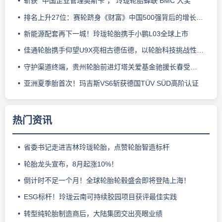
斩获 “中国企业管理奥斯卡”， 玲珑轮胎蝉联 BMC 大奖
排名上升27位：赛轮跻身《财富》中国500强背后的增长逻辑
新能源配套再下一城！玲珑轮胎携手小鹏L03全球上市
佳通轮胎携手仰望U9X亮相古德伍德，以轮胎科技挑战性能边界
守护渠道终端，贵州轮胎前进灯塔关爱基金驰援长春受灾门店
亚洲夏季胎首次！玛吉斯VS6斩获德国TÜV SÜD高阶认证
热门资讯
省委书记走进吉林玲珑轮胎，点赞轮胎智造标杆
轮胎龙头宣布，8月起涨10%！
倒计时不足一个月！全球轮胎轮毂盛会即将登陆上海！
ESG标杆！玲珑云南可持续胶园项目获评最佳实践
转型纯轮胎制造商后，大陆集团交出亮眼业绩