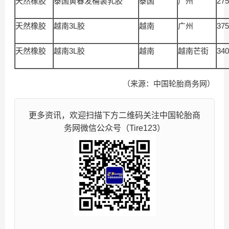
天然橡胶
泰国黄春发桶装乳胶
泰国
广州
275
天然橡胶
越南3L胶
越南
广州
375
天然橡胶
越南3L胶
越南
越南芒街
340
（来源：中国轮胎商务网）
更多资讯，欢迎扫描下方二维码关注中国轮胎商
务网微信公众号（Tire123）