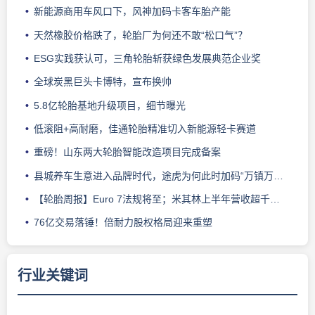
新能源商用车风口下，风神加码卡客车胎产能
天然橡胶价格跌了，轮胎厂为何还不敢“松口气”？
ESG实践获认可，三角轮胎斩获绿色发展典范企业奖
全球炭黑巨头卡博特，宣布换帅
5.8亿轮胎基地升级项目，细节曝光
低滚阻+高耐磨，佳通轮胎精准切入新能源轻卡赛道
重磅！山东两大轮胎智能改造项目完成备案
县城养车生意进入品牌时代，途虎为何此时加码“万镇万店”？
【轮胎周报】Euro 7法规将至；米其林上半年营收超千亿；倍耐力上半年盈利稳增；龙星炭黑斩获欧洲近万吨订单
76亿交易落锤！倍耐力股权格局迎来重塑
行业关键词