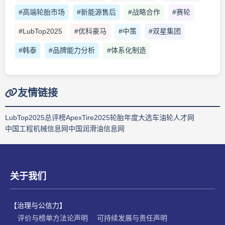
#高端轮胎市场
#新能源售后
#战略合作
#赛轮
#LubTop2025
#优科豪马
#中策
#双星集团
#韩泰
#品牌能力分析
#体系化制造
友情链接
LubTop2025总评榜
ApexTire2025轮胎年度大选
车油轮人才网
中国工程机械信息网
中国润滑油信息网
关于我们
【治理与公信力】
评价与榜单方法论声明
可持续发展与责任声明