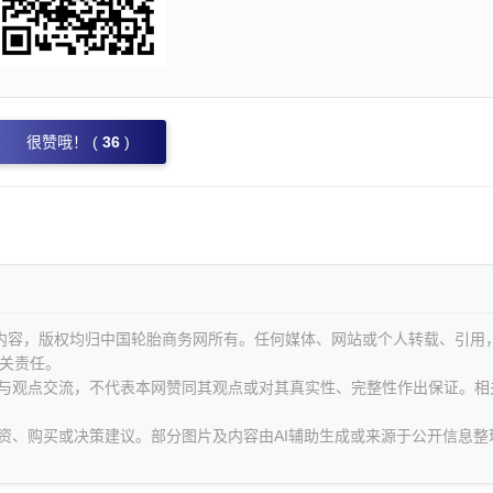
很赞哦！ (
36
)
等内容，版权均归中国轮胎商务网所有。任何媒体、网站或个人转载、引用
关责任。
息与观点交流，不代表本网赞同其观点或对其真实性、完整性作出保证。相
资、购买或决策建议。部分图片及内容由AI辅助生成或来源于公开信息整
。