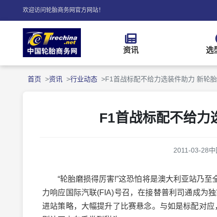
欢迎访问轮胎商务网官方网站！
资讯
选
首页
资讯
行业动态
F1首战标配不给力选装件助力 新轮
F1首战标配不给力
2011-03-28
中
“轮胎磨损得厉害!”这恐怕将是澳大利亚站乃至
力响应国际汽联(FIA)号召，在接替普利司通成
进站策略，大幅提升了比赛悬念。与如是标配对应，