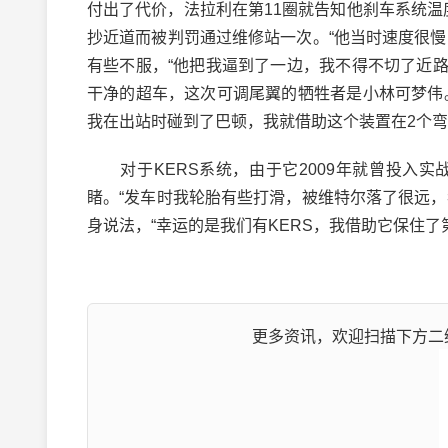
付出了代价，法拉利在第11圈就告知他刹车系统
抄近道而被判罚通过维修站一次。“他当时速度很
有些不服，“他把我逼到了一边，我不得不切了近路
干净的超车，这次可调尾翼的牺牲者是小林可梦伟
我在出站时碰到了巴顿，我就借助这个装置在2个弯
对于KERS系统，由于它2009年就曾投入实
睹。“发车时我轮胎有些打滑，被维特尔落了很远
身说法，“幸运的是我们有KERS，我借助它保住了第
更多资讯，欢迎扫描下方二维