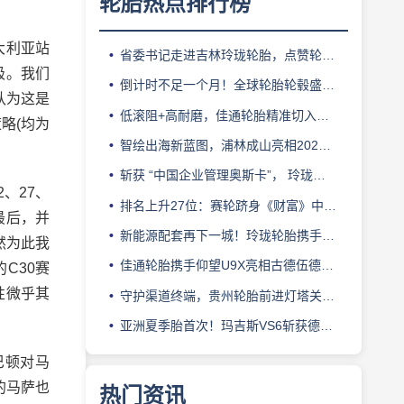
轮胎热点排行榜
大利亚站
省委书记走进吉林玲珑轮胎，点赞轮胎智造标杆
极。我们
倒计时不足一个月！全球轮胎轮毂盛会即将登陆上海！
认为这是
低滚阻+高耐磨，佳通轮胎精准切入新能源轻卡赛道
略(均为
智绘出海新蓝图，浦林成山亮相2026泰中合作博览会
斩获 “中国企业管理奥斯卡”， 玲珑轮胎蝉联 BMC 大奖
、27、
排名上升27位：赛轮跻身《财富》中国500强背后的增长逻辑
最后，并
新能源配套再下一城！玲珑轮胎携手小鹏L03全球上市
然为此我
佳通轮胎携手仰望U9X亮相古德伍德，以轮胎科技挑战性能边界
C30赛
性微乎其
守护渠道终端，贵州轮胎前进灯塔关爱基金驰援长春受灾门店
亚洲夏季胎首次！玛吉斯VS6斩获德国TÜV SÜD高阶认证
巴顿对马
的马萨也
热门资讯