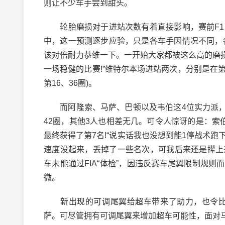
则让不少车手尝到甜头。
轮胎磨损对于进站次数有着直接影响，赛前F1官
中，这一预测逐步应验，只是各车手因情况不同，
该对倍耐力恭维一下。一开始大家都被这么高的磨
一场稳健的比赛!”维特尔本场进站两次，分别是在第
第16、36圈)。
而阿隆索、马萨、巴顿以及韦伯这4位实力派，则
42圈，其他3人也相差无几。可令人惊讶的是：索
最终获得了第7名!“说实话我也没想到能1停战术
速度没起来，丢掉了一些名次，可我后来还是撵上来
车未能通过FIA“体检”，因违反赛车尾翼限制规
微。
新出现的可调尾翼给超车带来了助力，也令比赛
萨。可尽管拥有可调尾翼来增加超车可能性，面对