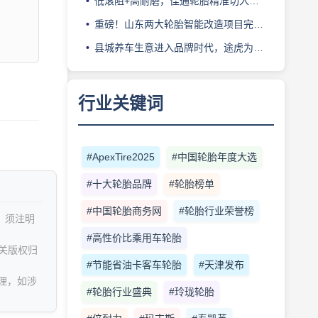
低滚阻+高耐磨，佳通轮胎精准切入新能源轻卡赛道
重磅！山东两大轮胎智能改造项目完成备案
县城养车生意进入品牌时代，途虎为何此时加码“万镇万店”？
行业关键词
#ApexTire2025
#中国轮胎年度大选
#十大轮胎品牌
#轮胎榜单
#中国轮胎商务网
#轮胎行业荣誉榜
，须注明
#高性价比乘用车轮胎
关版权归
#节能省油卡客车轮胎
#天津发布
理，如涉
#轮胎行业盛典
#玲珑轮胎