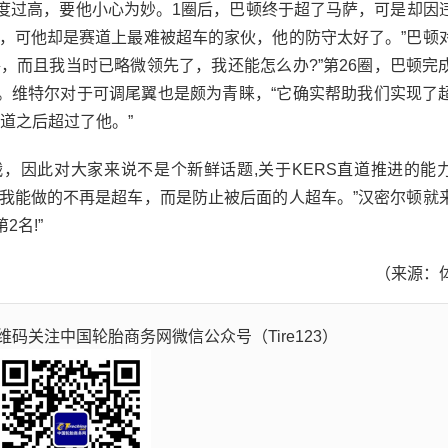
温度过高，要他小心为妙。1圈后，巴顿终于超了马萨，可是却因
慢，可他却是赛道上最难被超车的家伙，他的防守太好了。”巴顿
，而且我当时已略微领先了，我还能怎么办?”第26圈，巴顿完
。维特尔对于可调尾翼也是颇为青睐，“它确实帮助我们实现了
道之后超过了他。”
战，因此对大家来说不是个新鲜话题,关于KERS直道推进的能
，我能做的不再是超车，而是防止被后面的人超车。”汉密尔顿就
2名!”
（来源：
码关注中国轮胎商务网微信公众号（Tire123）