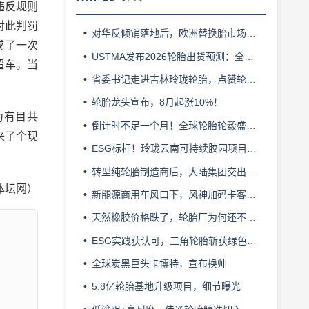
违反规则
对此判罚
对华反倾销落地后，欧洲替换胎市场迎来拐点
成了一次
USTMA发布2026轮胎出货预测：全年3.303 亿条
超车。当
省委书记走进吉林玲珑轮胎，点赞轮胎智造标杆
轮胎龙头宣布，8月起涨10%！
力有目共
倒计时不足一个月！全球轮胎轮毂盛会即将登陆上海！
来了个现
ESG标杆！玲珑云南可持续胶园项目获评最佳实践
转型纯轮胎制造商后，大陆集团交出亮眼业绩
体坛网）
新能源商用车风口下，风神加码卡客车胎产能
天然橡胶价格跌了，轮胎厂为何还不敢“松口气”？
ESG实践获认可，三角轮胎斩获绿色发展典范企业奖
全球炭黑巨头卡博特，宣布换帅
5.8亿轮胎基地升级项目，细节曝光