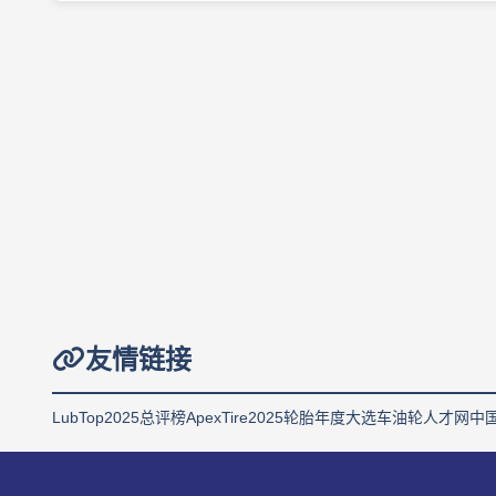
友情链接
LubTop2025总评榜
ApexTire2025轮胎年度大选
车油轮人才网
中