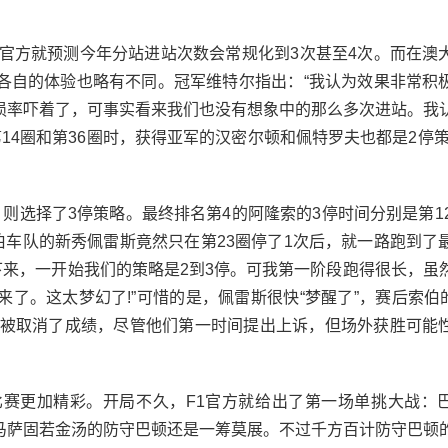
方就预测今年分站进站次数会常规化到3次甚至4次。而在澳
各自的体验也略有不同。冠军维特尔指出：“我认为效果非常积
损率吓着了，可事实看来我们也没有想象中的那么多次进站。我
14圈和第36圈时，获得亚军的汉密尔顿和佩特罗夫也都是2停策
选择了3停策略。最终排名第4的阿隆索的3停时间分别是第12
伯车队的新秀佩雷斯竟然只在第23圈停了1次后，就一路跑到了
跑下来，一开始我们的策略是2到3停。可我第一阶段跑得很长，虽
了。这太梦幻了!”可惜的是，佩雷斯很快“梦醒了”，赛后索伯的
则而被取消了成绩，尽管他们第一时间提出上诉，但场外获胜可能
更加精彩。开局不久，F1官方就给出了第一场单挑大战：
马萨固若金汤的防守巴顿还是一筹莫展。不过千方百计防守巴顿