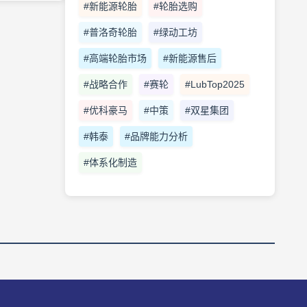
#新能源轮胎
#轮胎选购
#普洛奇轮胎
#绿动工坊
#高端轮胎市场
#新能源售后
#战略合作
#赛轮
#LubTop2025
#优科豪马
#中策
#双星集团
#韩泰
#品牌能力分析
#体系化制造