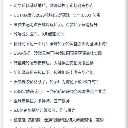
对华反倾销落地后，欧洲替换胎市场迎来拐点
USTMA发布2026轮胎出货预测：全年3.303 亿条
省委书记走进吉林玲珑轮胎，点赞轮胎智造标杆
轮胎龙头宣布，8月起涨10%！
倒计时不足一个月！全球轮胎轮毂盛会即将登陆上海！
ESG标杆！玲珑云南可持续胶园项目获评最佳实践
转型纯轮胎制造商后，大陆集团交出亮眼业绩
新能源商用车风口下，风神加码卡客车胎产能
天然橡胶价格跌了，轮胎厂为何还不敢“松口气”？
ESG实践获认可，三角轮胎斩获绿色发展典范企业奖
全球炭黑巨头卡博特，宣布换帅
5.8亿轮胎基地升级项目，细节曝光
低滚阻+高耐磨，佳通轮胎精准切入新能源轻卡赛道