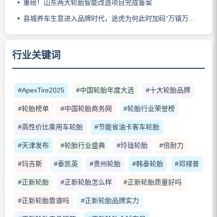
重磅！山东两大轮胎智能改造项目完成备案
县城养车生意进入品牌时代，途虎为何此时加码“万镇万店”？
行业关键词
#ApexTire2025
#中国轮胎年度大选
#十大轮胎品牌
#轮胎榜单
#中国轮胎商务网
#轮胎行业荣誉榜
#高性价比乘用车轮胎
#节能省油卡客车轮胎
#天津发布
#轮胎行业盛典
#玲珑轮胎
#倍耐力
#玛吉斯
#泰凯英
#贵州轮胎
#韩泰轮胎
#邓禄普
#正新轮胎
#正新轮胎怎么样
#正新轮胎质量好吗
#正新轮胎靠谱吗
#正新轮胎品牌实力