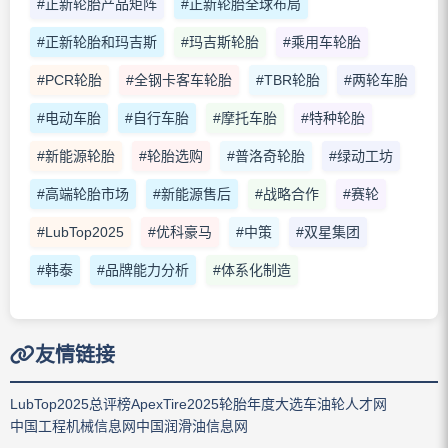
#正新轮胎产品矩阵
#正新轮胎全球布局
#正新轮胎和玛吉斯
#玛吉斯轮胎
#乘用车轮胎
#PCR轮胎
#全钢卡客车轮胎
#TBR轮胎
#两轮车胎
#电动车胎
#自行车胎
#摩托车胎
#特种轮胎
#新能源轮胎
#轮胎选购
#普洛奇轮胎
#绿动工坊
#高端轮胎市场
#新能源售后
#战略合作
#赛轮
#LubTop2025
#优科豪马
#中策
#双星集团
#韩泰
#品牌能力分析
#体系化制造
友情链接
LubTop2025总评榜
ApexTire2025轮胎年度大选
车油轮人才网
中国工程机械信息网
中国润滑油信息网