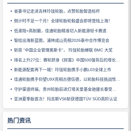
省委书记走进吉林玲珑轮胎，点赞轮胎智造标杆
倒计时不足一个月！全球轮胎轮毂盛会即将登陆上海！
低滚阻+高耐磨，佳通轮胎精准切入新能源轻卡赛道
智绘出海新蓝图，浦林成山亮相2026泰中合作博览会
斩获 “中国企业管理奥斯卡”， 玲珑轮胎蝉联 BMC 大奖
排名上升27位：赛轮跻身《财富》中国500强背后的增长逻辑
新能源配套再下一城！玲珑轮胎携手小鹏L03全球上市
佳通轮胎携手仰望U9X亮相古德伍德，以轮胎科技挑战性能边界
守护渠道终端，贵州轮胎前进灯塔关爱基金驰援长春受灾门店
亚洲夏季胎首次！玛吉斯VS6斩获德国TÜV SÜD高阶认证
热门资讯