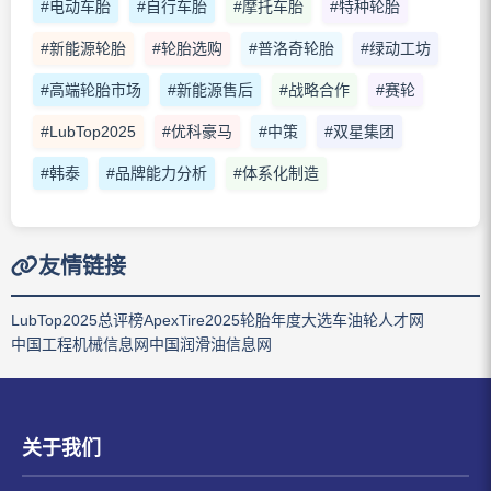
#电动车胎
#自行车胎
#摩托车胎
#特种轮胎
#新能源轮胎
#轮胎选购
#普洛奇轮胎
#绿动工坊
#高端轮胎市场
#新能源售后
#战略合作
#赛轮
#LubTop2025
#优科豪马
#中策
#双星集团
#韩泰
#品牌能力分析
#体系化制造
友情链接
LubTop2025总评榜
ApexTire2025轮胎年度大选
车油轮人才网
中国工程机械信息网
中国润滑油信息网
关于我们