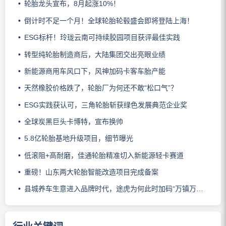
轮胎龙头宣布，8月起涨10%！
倒计时不足一个月！全球轮胎轮毂盛会即将登陆上海！
ESG标杆！玲珑云南可持续胶园项目获评最佳实践
转型纯轮胎制造商后，大陆集团交出亮眼业绩
新能源商用车风口下，风神加码卡客车胎产能
天然橡胶价格跌了，轮胎厂为何还不敢“松口气”？
ESG实践获认可，三角轮胎斩获绿色发展典范企业奖
全球炭黑巨头卡博特，宣布换帅
5.8亿轮胎基地升级项目，细节曝光
低滚阻+高耐磨，佳通轮胎精准切入新能源轻卡赛道
重磅！山东两大轮胎智能改造项目完成备案
县城养车生意进入品牌时代，途虎为何此时加码“万镇万店”？