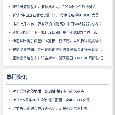
智绘出海新蓝图，浦林成山亮相2026泰中合作博览会
斩获 “中国企业管理奥斯卡”， 玲珑轮胎蝉联 BMC 大奖
排名上升27位：赛轮跻身《财富》中国500强背后的增长逻辑
新能源配套再下一城！玲珑轮胎携手小鹏L03全球上市
佳通轮胎携手仰望U9X亮相古德伍德，以轮胎科技挑战性能边界
守护渠道终端，贵州轮胎前进灯塔关爱基金驰援长春受灾门店
亚洲夏季胎首次！玛吉斯VS6斩获德国TÜV SÜD高阶认证
热门资讯
对华反倾销落地后，欧洲替换胎市场迎来拐点
USTMA发布2026轮胎出货预测：全年3.303 亿条
省委书记走进吉林玲珑轮胎，点赞轮胎智造标杆