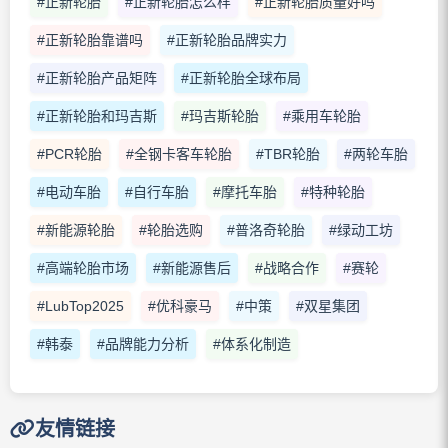
#正新轮胎
#正新轮胎怎么样
#正新轮胎质量好吗
#正新轮胎靠谱吗
#正新轮胎品牌实力
#正新轮胎产品矩阵
#正新轮胎全球布局
#正新轮胎和玛吉斯
#玛吉斯轮胎
#乘用车轮胎
#PCR轮胎
#全钢卡客车轮胎
#TBR轮胎
#两轮车胎
#电动车胎
#自行车胎
#摩托车胎
#特种轮胎
#新能源轮胎
#轮胎选购
#普洛奇轮胎
#绿动工坊
#高端轮胎市场
#新能源售后
#战略合作
#赛轮
#LubTop2025
#优科豪马
#中策
#双星集团
#韩泰
#品牌能力分析
#体系化制造
友情链接