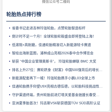
微信公众号二维码
轮胎热点排行榜
省委书记走进吉林玲珑轮胎，点赞轮胎智造标杆
倒计时不足一个月！全球轮胎轮毂盛会即将登陆上海！
低滚阻+高耐磨，佳通轮胎精准切入新能源轻卡赛道
智绘出海新蓝图，浦林成山亮相2026泰中合作博览会
斩获 “中国企业管理奥斯卡”， 玲珑轮胎蝉联 BMC 大奖
排名上升27位：赛轮跻身《财富》中国500强背后的增长逻辑
新能源配套再下一城！玲珑轮胎携手小鹏L03全球上市
佳通轮胎携手仰望U9X亮相古德伍德，以轮胎科技挑战性能边界
守护渠道终端，贵州轮胎前进灯塔关爱基金驰援长春受灾门店
亚洲夏季胎首次！玛吉斯VS6斩获德国TÜV SÜD高阶认证