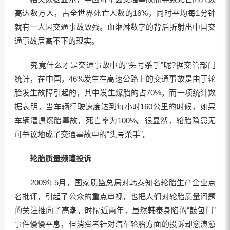
高达数万人，占全世界死亡人数的16%，同时平均每1分钟
就有一人因交通事故致残。血淋淋数字的背后折射出中国交
通事故居高不下的现实。
究竟什么才是交通事故中的“头号杀手”呢?据交管部门
统计，在中国，46%发生在高速公路上的交通事故是由于轮
胎发生故障引起的，其中发生爆胎的占70%。而一项统计数
据表明，当车辆行驶速度达到每小时160公里的时候，如果
车辆遭遇爆胎事故，死亡率为100%。很显然，轮胎隐患无
可争议地成了交通事故中的“头号杀手”。
轮胎质量频遭投诉
2009年5月，国家质监总局对韩泰知名轮胎生产企业点
名批评，引起了公众的重点审视，也把人们对轮胎质量问题
的关注推向了高潮。时隔近两年，虽然韩泰身陷的“鼓包门”
事件慢慢平息，但消费者针对汽车轮胎方面的投诉却愈演愈