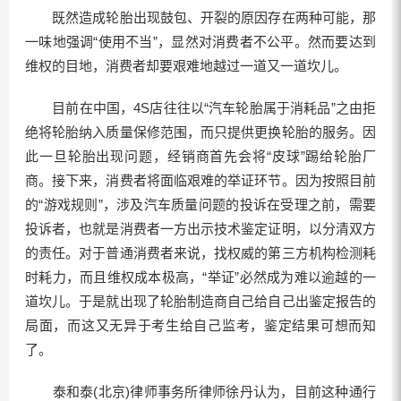
既然造成轮胎出现鼓包、开裂的原因存在两种可能，那
一味地强调“使用不当”，显然对消费者不公平。然而要达到
维权的目地，消费者却要艰难地越过一道又一道坎儿。
目前在中国，4S店往往以“汽车轮胎属于消耗品”之由拒
绝将轮胎纳入质量保修范围，而只提供更换轮胎的服务。因
此一旦轮胎出现问题，经销商首先会将“皮球”踢给轮胎厂
商。接下来，消费者将面临艰难的举证环节。因为按照目前
的“游戏规则”，涉及汽车质量问题的投诉在受理之前，需要
投诉者，也就是消费者一方出示技术鉴定证明，以分清双方
的责任。对于普通消费者来说，找权威的第三方机构检测耗
时耗力，而且维权成本极高，“举证”必然成为难以逾越的一
道坎儿。于是就出现了轮胎制造商自己给自己出鉴定报告的
局面，而这又无异于考生给自己监考，鉴定结果可想而知
了。
泰和泰(北京)律师事务所律师徐丹认为，目前这种通行