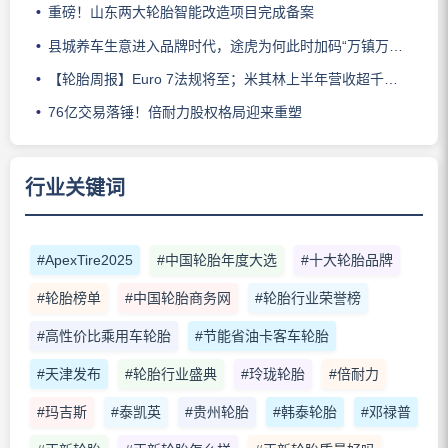
重磅！山东两大轮胎智能改造项目完成备案
县城养车生意进入品牌时代，途虎为何此时加码“万镇万店”？
【轮胎周报】Euro 7法规将至；米其林上半年营收超千亿；倍耐力上半年盈利稳增；龙星炭黑斩获欧洲近万吨订单
76亿交易落锤！倍耐力股权格局迎来重塑
行业关键词
#ApexTire2025
#中国轮胎年度大选
#十大轮胎品牌
#轮胎榜单
#中国轮胎商务网
#轮胎行业荣誉榜
#高性价比乘用车轮胎
#节能省油卡客车轮胎
#天津发布
#轮胎行业盛典
#玲珑轮胎
#倍耐力
#玛吉斯
#泰凯英
#贵州轮胎
#韩泰轮胎
#邓禄普