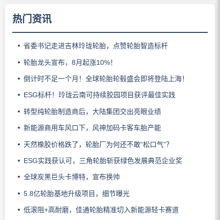
热门资讯
省委书记走进吉林玲珑轮胎，点赞轮胎智造标杆
轮胎龙头宣布，8月起涨10%！
倒计时不足一个月！全球轮胎轮毂盛会即将登陆上海！
ESG标杆！玲珑云南可持续胶园项目获评最佳实践
转型纯轮胎制造商后，大陆集团交出亮眼业绩
新能源商用车风口下，风神加码卡客车胎产能
天然橡胶价格跌了，轮胎厂为何还不敢“松口气”？
ESG实践获认可，三角轮胎斩获绿色发展典范企业奖
全球炭黑巨头卡博特，宣布换帅
5.8亿轮胎基地升级项目，细节曝光
低滚阻+高耐磨，佳通轮胎精准切入新能源轻卡赛道