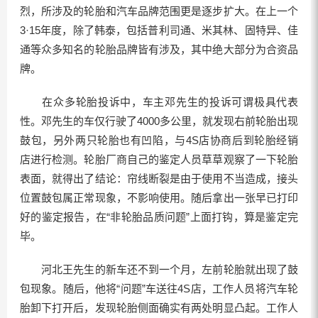
烈，所涉及的轮胎和汽车品牌范围更是逐步扩大。在上一个
3·15年度，除了韩泰，包括普利司通、米其林、固特异、佳
通等众多知名的轮胎品牌皆有涉及，其中绝大部分为合资品
牌。
在众多轮胎投诉中，车主邓先生的投诉可谓极具代表
性。邓先生的车仅行驶了4000多公里，就发现右前轮胎出现
鼓包，另外两只轮胎也有凹陷，与4S店协商后到轮胎经销
店进行检测。轮胎厂商自己的鉴定人员草草观察了一下轮胎
表面，就得出了结论：帘线断裂是由于使用不当造成，接头
位置鼓包属正常现象，不影响使用。随后拿出一张早已打印
好的鉴定报告，在“非轮胎品质问题”上面打钩，算是鉴定完
毕。
河北王先生的新车还不到一个月，左前轮胎就出现了鼓
包现象。随后，他将“问题”车送往4S店，工作人员将汽车轮
胎卸下打开后，发现轮胎侧面确实有两处明显凸起。工作人