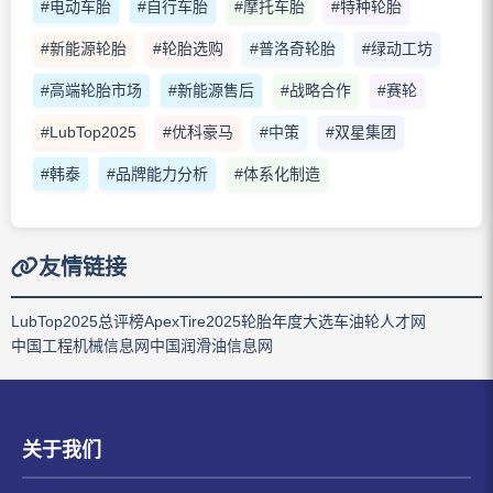
#电动车胎
#自行车胎
#摩托车胎
#特种轮胎
#新能源轮胎
#轮胎选购
#普洛奇轮胎
#绿动工坊
#高端轮胎市场
#新能源售后
#战略合作
#赛轮
#LubTop2025
#优科豪马
#中策
#双星集团
#韩泰
#品牌能力分析
#体系化制造
友情链接
LubTop2025总评榜
ApexTire2025轮胎年度大选
车油轮人才网
中国工程机械信息网
中国润滑油信息网
关于我们