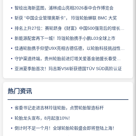
智绘出海新蓝图，浦林成山亮相2026泰中合作博览会
斩获 “中国企业管理奥斯卡”， 玲珑轮胎蝉联 BMC 大奖
排名上升27位：赛轮跻身《财富》中国500强背后的增长逻辑
新能源配套再下一城！玲珑轮胎携手小鹏L03全球上市
佳通轮胎携手仰望U9X亮相古德伍德，以轮胎科技挑战性能边界
守护渠道终端，贵州轮胎前进灯塔关爱基金驰援长春受灾门店
亚洲夏季胎首次！玛吉斯VS6斩获德国TÜV SÜD高阶认证
热门资讯
省委书记走进吉林玲珑轮胎，点赞轮胎智造标杆
轮胎龙头宣布，8月起涨10%！
倒计时不足一个月！全球轮胎轮毂盛会即将登陆上海！