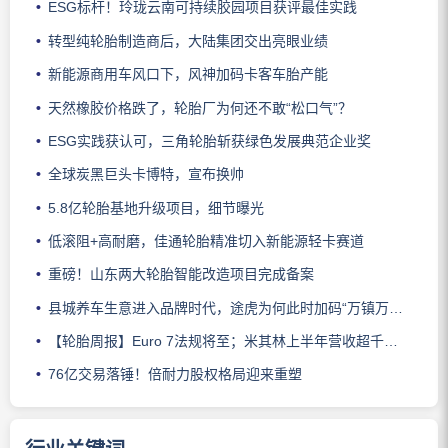
ESG标杆！玲珑云南可持续胶园项目获评最佳实践
转型纯轮胎制造商后，大陆集团交出亮眼业绩
新能源商用车风口下，风神加码卡客车胎产能
天然橡胶价格跌了，轮胎厂为何还不敢“松口气”？
ESG实践获认可，三角轮胎斩获绿色发展典范企业奖
全球炭黑巨头卡博特，宣布换帅
5.8亿轮胎基地升级项目，细节曝光
低滚阻+高耐磨，佳通轮胎精准切入新能源轻卡赛道
重磅！山东两大轮胎智能改造项目完成备案
县城养车生意进入品牌时代，途虎为何此时加码“万镇万店”？
【轮胎周报】Euro 7法规将至；米其林上半年营收超千亿；倍耐力上半年盈利稳增；龙星炭黑斩获欧洲近万吨订单
76亿交易落锤！倍耐力股权格局迎来重塑