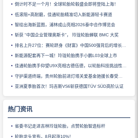
倒计时不足一个月！全球轮胎轮毂盛会即将登陆上海！
低滚阻+高耐磨，佳通轮胎精准切入新能源轻卡赛道
智绘出海新蓝图，浦林成山亮相2026泰中合作博览会
斩获 “中国企业管理奥斯卡”， 玲珑轮胎蝉联 BMC 大奖
排名上升27位：赛轮跻身《财富》中国500强背后的增长逻辑
新能源配套再下一城！玲珑轮胎携手小鹏L03全球上市
佳通轮胎携手仰望U9X亮相古德伍德，以轮胎科技挑战性能边界
守护渠道终端，贵州轮胎前进灯塔关爱基金驰援长春受灾门店
亚洲夏季胎首次！玛吉斯VS6斩获德国TÜV SÜD高阶认证
热门资讯
省委书记走进吉林玲珑轮胎，点赞轮胎智造标杆
轮胎龙头宣布，8月起涨10%！