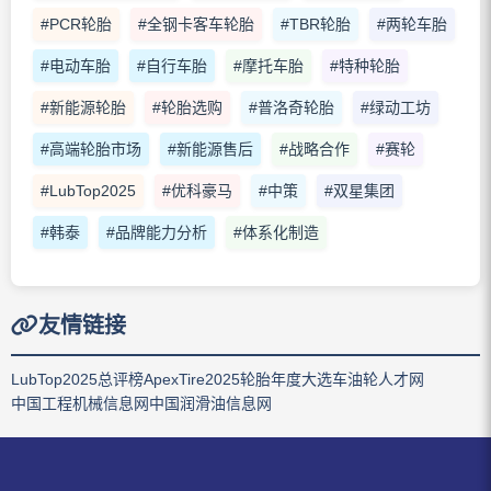
#PCR轮胎
#全钢卡客车轮胎
#TBR轮胎
#两轮车胎
#电动车胎
#自行车胎
#摩托车胎
#特种轮胎
#新能源轮胎
#轮胎选购
#普洛奇轮胎
#绿动工坊
#高端轮胎市场
#新能源售后
#战略合作
#赛轮
#LubTop2025
#优科豪马
#中策
#双星集团
#韩泰
#品牌能力分析
#体系化制造
友情链接
LubTop2025总评榜
ApexTire2025轮胎年度大选
车油轮人才网
中国工程机械信息网
中国润滑油信息网