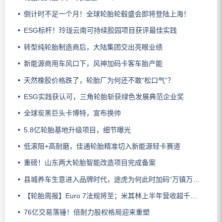
倒计时不足一个月！全球轮胎轮毂盛会即将登陆上海！
ESG标杆！玲珑云南可持续胶园项目获评最佳实践
转型纯轮胎制造商后，大陆集团交出亮眼业绩
新能源商用车风口下，风神加码卡客车胎产能
天然橡胶价格跌了，轮胎厂为何还不敢“松口气”？
ESG实践获认可，三角轮胎斩获绿色发展典范企业奖
全球炭黑巨头卡博特，宣布换帅
5.8亿轮胎基地升级项目，细节曝光
低滚阻+高耐磨，佳通轮胎精准切入新能源轻卡赛道
重磅！山东两大轮胎智能改造项目完成备案
县城养车生意进入品牌时代，途虎为何此时加码“万镇万店”？
【轮胎周报】Euro 7法规将至；米其林上半年营收超千亿；倍耐力上半年盈利稳增；龙星炭黑斩获欧洲近万吨订单
76亿交易落锤！倍耐力股权格局迎来重塑