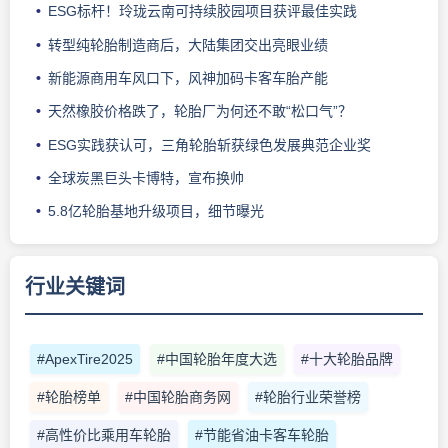
ESG标杆！玲珑云南可持续胶园项目获评最佳实践
转型纯轮胎制造商后，大陆集团交出亮眼业绩
新能源商用车风口下，风神加码卡客车胎产能
天然橡胶价格跌了，轮胎厂为何还不敢“松口气”？
ESG实践获认可，三角轮胎斩获绿色发展典范企业奖
全球炭黑巨头卡博特，宣布换帅
5.8亿轮胎基地升级项目，细节曝光
行业关键词
#ApexTire2025
#中国轮胎年度大选
#十大轮胎品牌
#轮胎榜单
#中国轮胎商务网
#轮胎行业荣誉榜
#高性价比乘用车轮胎
#节能省油卡客车轮胎