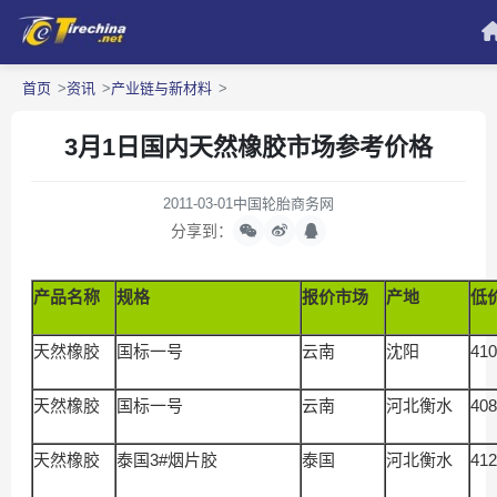
首页
资讯
产业链与新材料
3月1日国内天然橡胶市场参考价格
2011-03-01
中国轮胎商务网
分享到：
产品名称
规格
报价市场
产地
低
天然橡胶
国标一号
云南
沈阳
410
天然橡胶
国标一号
云南
河北衡水
408
天然橡胶
泰国3#烟片胶
泰国
河北衡水
412