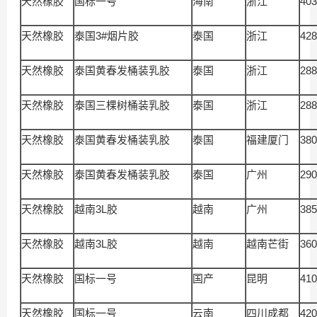
天然橡胶
国标一号
海南
浙江
403
天然橡胶
泰国3#烟片胶
泰国
浙江
428
天然橡胶
泰国黄春发桶装乳胶
泰国
浙江
288
天然橡胶
泰国三棵树桶装乳胶
泰国
浙江
288
天然橡胶
泰国黄春发桶装乳胶
泰国
福建厦门
380
天然橡胶
泰国黄春发桶装乳胶
泰国
广州
290
天然橡胶
越南3L胶
越南
广州
385
天然橡胶
越南3L胶
越南
越南芒街
360
天然橡胶
国标一号
国产
昆明
410
天然橡胶
国标一号
云南
四川成都
420