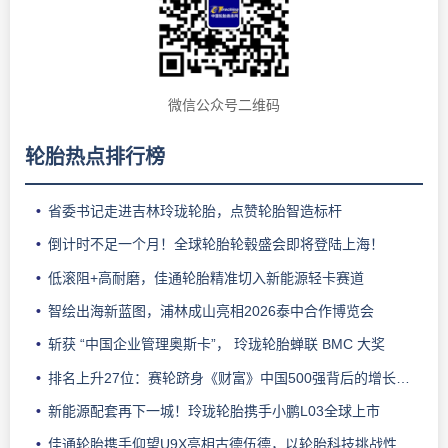
微信公众号二维码
轮胎热点排行榜
省委书记走进吉林玲珑轮胎，点赞轮胎智造标杆
倒计时不足一个月！全球轮胎轮毂盛会即将登陆上海！
低滚阻+高耐磨，佳通轮胎精准切入新能源轻卡赛道
智绘出海新蓝图，浦林成山亮相2026泰中合作博览会
斩获 “中国企业管理奥斯卡”， 玲珑轮胎蝉联 BMC 大奖
排名上升27位：赛轮跻身《财富》中国500强背后的增长逻辑
新能源配套再下一城！玲珑轮胎携手小鹏L03全球上市
佳通轮胎携手仰望U9X亮相古德伍德，以轮胎科技挑战性能边界