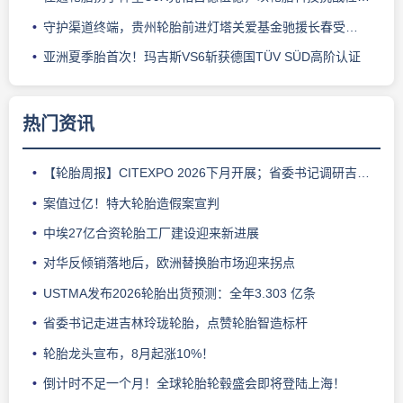
守护渠道终端，贵州轮胎前进灯塔关爱基金驰援长春受灾门店
亚洲夏季胎首次！玛吉斯VS6斩获德国TÜV SÜD高阶认证
热门资讯
【轮胎周报】CITEXPO 2026下月开展；省委书记调研吉林玲珑；佳通推出新能源轻卡轮胎；三角轮胎斩获大奖；中策宣布涨价
案值过亿！特大轮胎造假案宣判
中埃27亿合资轮胎工厂建设迎来新进展
对华反倾销落地后，欧洲替换胎市场迎来拐点
USTMA发布2026轮胎出货预测：全年3.303 亿条
省委书记走进吉林玲珑轮胎，点赞轮胎智造标杆
轮胎龙头宣布，8月起涨10%！
倒计时不足一个月！全球轮胎轮毂盛会即将登陆上海！