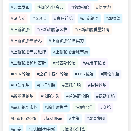
#天津发布
#轮胎行业盛典
#玲珑轮胎
#倍耐力
#玛吉斯
#泰凯英
#贵州轮胎
#韩泰轮胎
#邓禄普
#正新轮胎
#正新轮胎怎么样
#正新轮胎质量好吗
#正新轮胎靠谱吗
#正新轮胎品牌实力
#正新轮胎产品矩阵
#正新轮胎全球布局
#正新轮胎和玛吉斯
#玛吉斯轮胎
#乘用车轮胎
#PCR轮胎
#全钢卡客车轮胎
#TBR轮胎
#两轮车胎
#电动车胎
#自行车胎
#摩托车胎
#特种轮胎
#新能源轮胎
#轮胎选购
#普洛奇轮胎
#绿动工坊
#高端轮胎市场
#新能源售后
#战略合作
#赛轮
#LubTop2025
#优科豪马
#中策
#双星集团
#韩泰
#品牌能力分析
#体系化制造