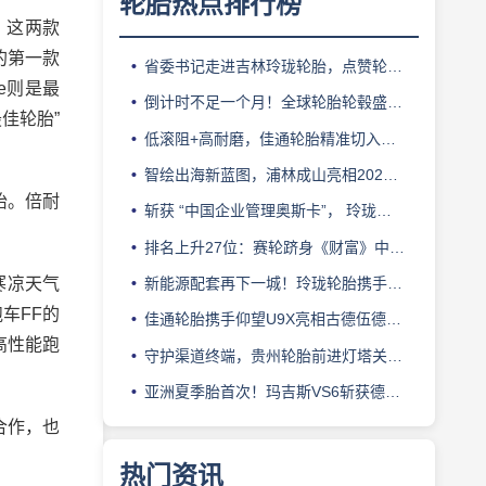
轮胎热点排行榜
能，这两款
的第一款
省委书记走进吉林玲珑轮胎，点赞轮胎智造标杆
e则是最
倒计时不足一个月！全球轮胎轮毂盛会即将登陆上海！
最佳轮胎”
低滚阻+高耐磨，佳通轮胎精准切入新能源轻卡赛道
智绘出海新蓝图，浦林成山亮相2026泰中合作博览会
胎。倍耐
斩获 “中国企业管理奥斯卡”， 玲珑轮胎蝉联 BMC 大奖
排名上升27位：赛轮跻身《财富》中国500强背后的增长逻辑
寒凉天气
新能源配套再下一城！玲珑轮胎携手小鹏L03全球上市
跑车FF的
佳通轮胎携手仰望U9X亮相古德伍德，以轮胎科技挑战性能边界
高性能跑
守护渠道终端，贵州轮胎前进灯塔关爱基金驰援长春受灾门店
亚洲夏季胎首次！玛吉斯VS6斩获德国TÜV SÜD高阶认证
合作，也
热门资讯