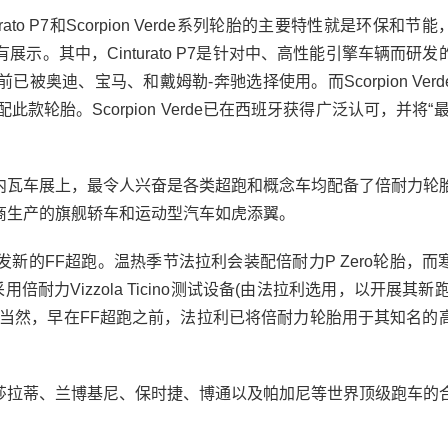
o P7和Scorpion Verde系列轮胎的主要特性就是环保和节
。其中，Cinturato P7是针对中、高性能引擎车辆而研发
奥迪、宝马、和戴姆勒-奔驰选择使用。而Scorpion Verd
轮胎。Scorpion Verde已在西班牙获得广泛认可，并将“
日内瓦车展上，最令人兴奋是各类超跑和概念车均配备了倍耐力轮
造商生产的旗舰轿车和运动型汽车如虎添翼。
的FF超跑。温热季节法拉利会装配倍耐力P Zero轮胎，而
季胎。在采用倍耐力Vizzola Ticino测试设备(由法拉利选用，以开展其新
。当然，早在FF超跑之前，法拉利已将倍耐力轮胎用于其知名的
拉蒂、兰博基尼、保时捷、博通以及帕加尼等世界顶级跑车的