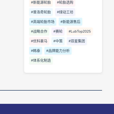
#新能源轮胎
#轮胎选购
#普洛奇轮胎
#绿动工坊
#高端轮胎市场
#新能源售后
#战略合作
#赛轮
#LubTop2025
#优科豪马
#中策
#双星集团
#韩泰
#品牌能力分析
#体系化制造