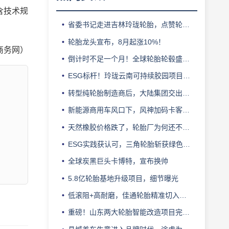
含技术规
省委书记走进吉林玲珑轮胎，点赞轮胎智造标杆
。
轮胎龙头宣布，8月起涨10%！
商务网）
倒计时不足一个月！全球轮胎轮毂盛会即将登陆上海！
ESG标杆！玲珑云南可持续胶园项目获评最佳实践
转型纯轮胎制造商后，大陆集团交出亮眼业绩
新能源商用车风口下，风神加码卡客车胎产能
天然橡胶价格跌了，轮胎厂为何还不敢“松口气”？
ESG实践获认可，三角轮胎斩获绿色发展典范企业奖
全球炭黑巨头卡博特，宣布换帅
5.8亿轮胎基地升级项目，细节曝光
低滚阻+高耐磨，佳通轮胎精准切入新能源轻卡赛道
重磅！山东两大轮胎智能改造项目完成备案