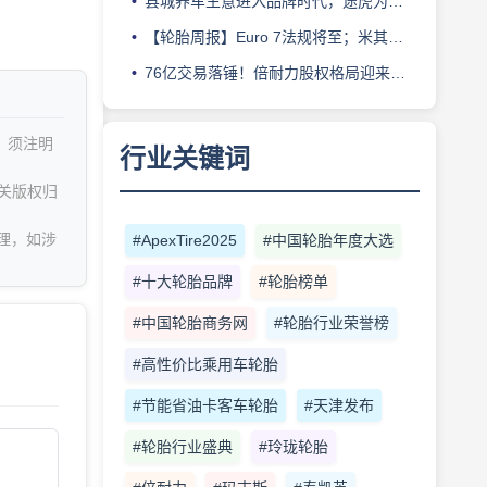
县城养车生意进入品牌时代，途虎为何此时加码“万镇万店”？
【轮胎周报】Euro 7法规将至；米其林上半年营收超千亿；倍耐力上半年盈利稳增；龙星炭黑斩获欧洲近万吨订单
76亿交易落锤！倍耐力股权格局迎来重塑
，须注明
行业关键词
关版权归
理，如涉
#ApexTire2025
#中国轮胎年度大选
#十大轮胎品牌
#轮胎榜单
#中国轮胎商务网
#轮胎行业荣誉榜
#高性价比乘用车轮胎
#节能省油卡客车轮胎
#天津发布
#轮胎行业盛典
#玲珑轮胎