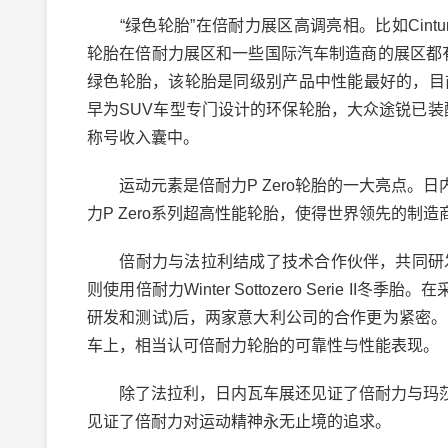
“绿色轮胎”在倍耐力展区高调亮相。比如Cinturat
轮胎在倍耐力展区和一些国际汽车制造商的展区都有展示
绿色轮胎，该轮胎是同级别产品中性能最好的，目前已被
早为SUV车型专门设计的环保轮胎，大众途锐已装配此款
称号收入囊中。
运动元素是倍耐力P Zero轮胎的一大亮点。
力P Zero系列超高性能轮胎，使得世界领先的制
倍耐力与法拉利结成了技术合作伙伴，共同研发新
则使用倍耐力Winter Sottozero Serie II冬
研发和测试)后，两家意大利公司的合作更为紧密
车上，相当认可倍耐力轮胎的可靠性与性能表现。
除了法拉利，日内瓦车展还见证了倍耐力与玛莎
见证了倍耐力对运动精神永无止境的追求。