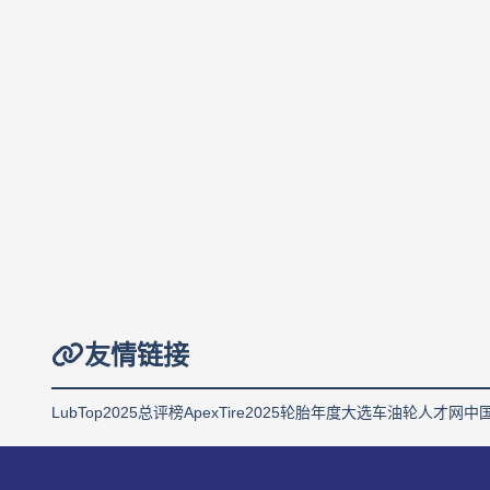
友情链接
LubTop2025总评榜
ApexTire2025轮胎年度大选
车油轮人才网
中