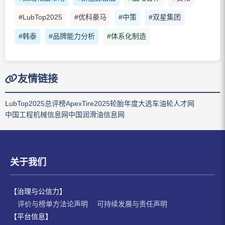
#LubTop2025
#优科豪马
#中策
#双星集团
#韩泰
#品牌能力分析
#体系化制造
友情链接
LubTop2025总评榜
ApexTire2025轮胎年度大选
车油轮人才网
中国工程机械信息网
中国润滑油信息网
关于我们
【治理与公信力】
评价与榜单方法论声明
可持续发展与责任声明
【平台信息】