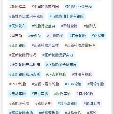
#轮胎榜单
#中国轮胎商务网
#轮胎行业荣誉榜
#高性价比乘用车轮胎
#节能省油卡客车轮胎
#天津发布
#轮胎行业盛典
#玲珑轮胎
#倍耐力
#玛吉斯
#泰凯英
#贵州轮胎
#韩泰轮胎
#邓禄普
#正新轮胎
#正新轮胎怎么样
#正新轮胎质量好吗
#正新轮胎靠谱吗
#正新轮胎品牌实力
#正新轮胎产品矩阵
#正新轮胎全球布局
#正新轮胎和玛吉斯
#玛吉斯轮胎
#乘用车轮胎
#PCR轮胎
#全钢卡客车轮胎
#TBR轮胎
#两轮车胎
#电动车胎
#自行车胎
#摩托车胎
#特种轮胎
#新能源轮胎
#轮胎选购
#普洛奇轮胎
#绿动工坊
#高端轮胎市场
#新能源售后
#战略合作
#赛轮