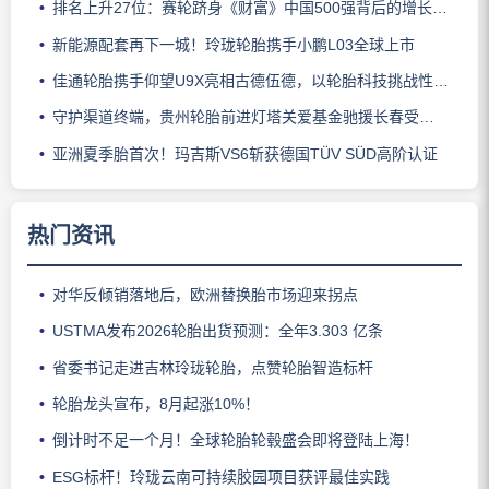
排名上升27位：赛轮跻身《财富》中国500强背后的增长逻辑
新能源配套再下一城！玲珑轮胎携手小鹏L03全球上市
佳通轮胎携手仰望U9X亮相古德伍德，以轮胎科技挑战性能边界
守护渠道终端，贵州轮胎前进灯塔关爱基金驰援长春受灾门店
亚洲夏季胎首次！玛吉斯VS6斩获德国TÜV SÜD高阶认证
热门资讯
对华反倾销落地后，欧洲替换胎市场迎来拐点
USTMA发布2026轮胎出货预测：全年3.303 亿条
省委书记走进吉林玲珑轮胎，点赞轮胎智造标杆
轮胎龙头宣布，8月起涨10%！
倒计时不足一个月！全球轮胎轮毂盛会即将登陆上海！
ESG标杆！玲珑云南可持续胶园项目获评最佳实践