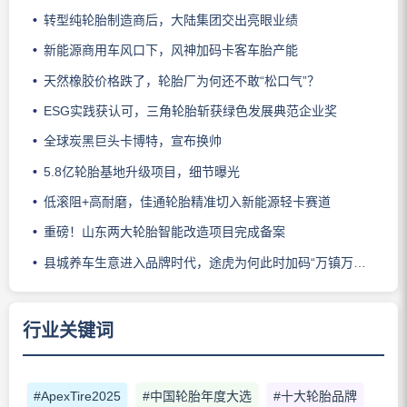
转型纯轮胎制造商后，大陆集团交出亮眼业绩
新能源商用车风口下，风神加码卡客车胎产能
天然橡胶价格跌了，轮胎厂为何还不敢“松口气”？
ESG实践获认可，三角轮胎斩获绿色发展典范企业奖
全球炭黑巨头卡博特，宣布换帅
5.8亿轮胎基地升级项目，细节曝光
低滚阻+高耐磨，佳通轮胎精准切入新能源轻卡赛道
重磅！山东两大轮胎智能改造项目完成备案
县城养车生意进入品牌时代，途虎为何此时加码“万镇万店”？
行业关键词
#ApexTire2025
#中国轮胎年度大选
#十大轮胎品牌