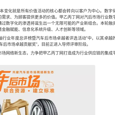
本变化就是所有价值活动的核心都会转向以客户为中心。数字
的需求、为顾客提供更多的价值。甲乙丙丁网对汽后市场行业数
通过数字化的渗透将诞生出一个无限可能的产业新组合。本轮融
链金融赋能、信息化系统升级、人才创新等领域。
润滑油行业年度总评榜暨汽车后市场卓越者评选活动”中，以其卓越
车后市场卓越贡献奖”，目前正进入导师评审阶段。
场网络新生态，力争把甲乙丙丁网打造成为行业供应链的集成