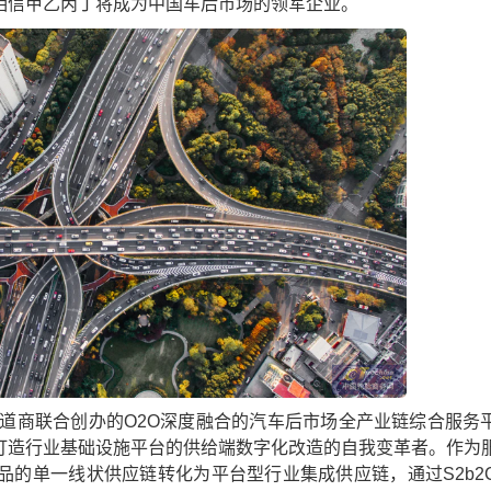
相信甲乙丙丁将成为中国车后市场的领军企业。
道商联合创办的O2O深度融合的汽车后市场全产业链综合服务
打造行业基础设施平台的供给端数字化改造的自我变革者。作为
品的单一线状供应链转化为平台型行业集成供应链，通过S2b2