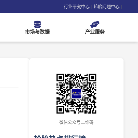
行业研究中心
轮胎问题中心
|
|
市场与数据
产业服务
微信公众号二维码