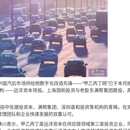
）获悉，中国汽后市场供给侧数字化改造先锋——“甲乙丙丁网”已于本月
理机构——远洋资本领投。上海国和投资与老股东满帮集团跟投，
括中信建投资本、满帮集团、深圳道和投资等机构的青睐。在
管理团队和企业快速发展的双重认可。
川表示，甲乙丙丁是远洋资本在供应链领域第三家投资企业，