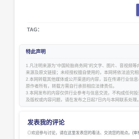
TAG：
特此声明
1.凡注明来源为“中国轮胎商务网”的文字、图片、音视频
来源及原文链接；未经授权擅自使用的，本网将依法追究相
2.本网转载其他媒体或公开渠道的内容，旨在传递行业信
原作者所有，转载方需自行承担相应法律责任。
3.本网发布的内容仅供行业参考与信息交流，不构成任何投
及版权或内容问题，请在发布之日起7日内与本网联系处理
发表我的评论
◎欢迎参与讨论，请在这里发表您的看法、交流您的观点。(审