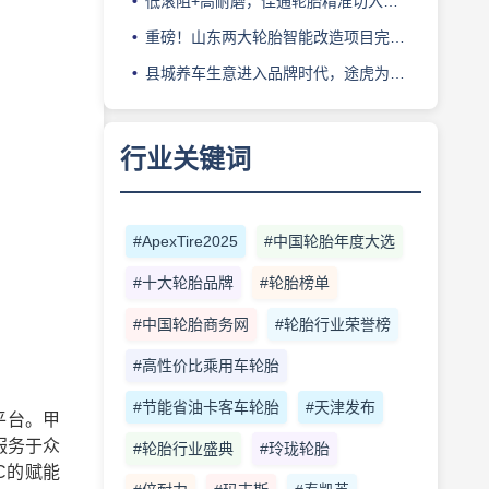
低滚阻+高耐磨，佳通轮胎精准切入新能源轻卡赛道
重磅！山东两大轮胎智能改造项目完成备案
县城养车生意进入品牌时代，途虎为何此时加码“万镇万店”？
行业关键词
#ApexTire2025
#中国轮胎年度大选
#十大轮胎品牌
#轮胎榜单
#中国轮胎商务网
#轮胎行业荣誉榜
#高性价比乘用车轮胎
#节能省油卡客车轮胎
#天津发布
平台。甲
服务于众
#轮胎行业盛典
#玲珑轮胎
C的赋能