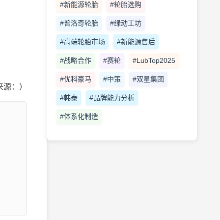
#新能源轮胎
#轮胎选购
#普洛奇轮胎
#绿动工坊
#高端轮胎市场
#新能源售后
#战略合作
#赛轮
#LubTop2025
#优科豪马
#中策
#双星集团
来源：）
#韩泰
#品牌能力分析
#体系化制造