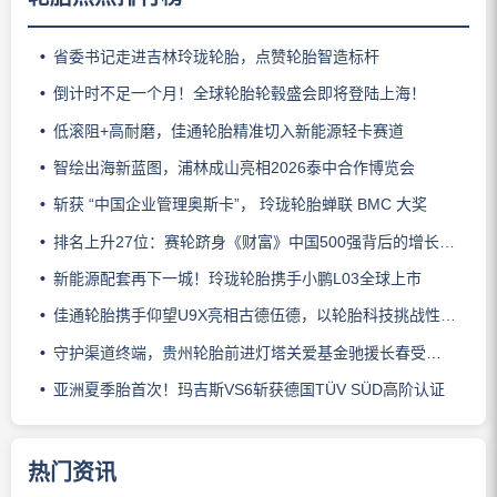
省委书记走进吉林玲珑轮胎，点赞轮胎智造标杆
倒计时不足一个月！全球轮胎轮毂盛会即将登陆上海！
低滚阻+高耐磨，佳通轮胎精准切入新能源轻卡赛道
智绘出海新蓝图，浦林成山亮相2026泰中合作博览会
斩获 “中国企业管理奥斯卡”， 玲珑轮胎蝉联 BMC 大奖
排名上升27位：赛轮跻身《财富》中国500强背后的增长逻辑
新能源配套再下一城！玲珑轮胎携手小鹏L03全球上市
佳通轮胎携手仰望U9X亮相古德伍德，以轮胎科技挑战性能边界
守护渠道终端，贵州轮胎前进灯塔关爱基金驰援长春受灾门店
亚洲夏季胎首次！玛吉斯VS6斩获德国TÜV SÜD高阶认证
热门资讯