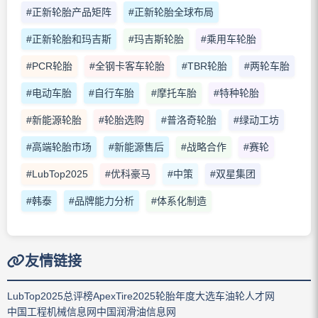
#正新轮胎产品矩阵
#正新轮胎全球布局
#正新轮胎和玛吉斯
#玛吉斯轮胎
#乘用车轮胎
#PCR轮胎
#全钢卡客车轮胎
#TBR轮胎
#两轮车胎
#电动车胎
#自行车胎
#摩托车胎
#特种轮胎
#新能源轮胎
#轮胎选购
#普洛奇轮胎
#绿动工坊
#高端轮胎市场
#新能源售后
#战略合作
#赛轮
#LubTop2025
#优科豪马
#中策
#双星集团
#韩泰
#品牌能力分析
#体系化制造
友情链接
LubTop2025总评榜
ApexTire2025轮胎年度大选
车油轮人才网
中国工程机械信息网
中国润滑油信息网