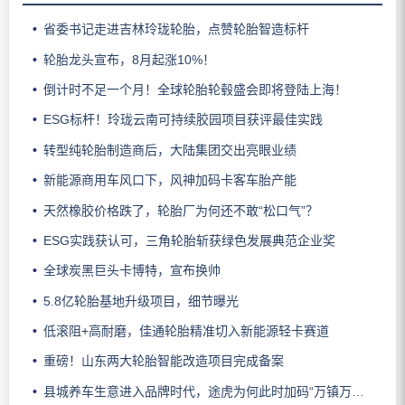
省委书记走进吉林玲珑轮胎，点赞轮胎智造标杆
轮胎龙头宣布，8月起涨10%！
倒计时不足一个月！全球轮胎轮毂盛会即将登陆上海！
ESG标杆！玲珑云南可持续胶园项目获评最佳实践
转型纯轮胎制造商后，大陆集团交出亮眼业绩
新能源商用车风口下，风神加码卡客车胎产能
天然橡胶价格跌了，轮胎厂为何还不敢“松口气”？
ESG实践获认可，三角轮胎斩获绿色发展典范企业奖
全球炭黑巨头卡博特，宣布换帅
5.8亿轮胎基地升级项目，细节曝光
低滚阻+高耐磨，佳通轮胎精准切入新能源轻卡赛道
重磅！山东两大轮胎智能改造项目完成备案
县城养车生意进入品牌时代，途虎为何此时加码“万镇万店”？