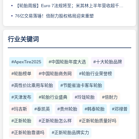
【轮胎周报】Euro 7法规将至；米其林上半年营收超千亿；倍耐力上半年盈利稳增；龙星炭黑斩获欧洲近万吨订单
76亿交易落锤！倍耐力股权格局迎来重塑
行业关键词
#ApexTire2025
#中国轮胎年度大选
#十大轮胎品牌
#轮胎榜单
#中国轮胎商务网
#轮胎行业荣誉榜
#高性价比乘用车轮胎
#节能省油卡客车轮胎
#天津发布
#轮胎行业盛典
#玲珑轮胎
#倍耐力
#玛吉斯
#泰凯英
#贵州轮胎
#韩泰轮胎
#邓禄普
#正新轮胎
#正新轮胎怎么样
#正新轮胎质量好吗
#正新轮胎靠谱吗
#正新轮胎品牌实力