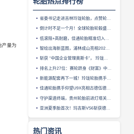
轮胎热点排行榜
省委书记走进吉林玲珑轮胎，点赞轮胎智造标杆
倒计时不足一个月！全球轮胎轮毂盛会即将登陆上海！
低滚阻+高耐磨，佳通轮胎精准切入新能源轻卡赛道
胎产量为
智绘出海新蓝图，浦林成山亮相2026泰中合作博览会
斩获 “中国企业管理奥斯卡”， 玲珑轮胎蝉联 BMC 大奖
排名上升27位：赛轮跻身《财富》中国500强背后的增长逻辑
新能源配套再下一城！玲珑轮胎携手小鹏L03全球上市
佳通轮胎携手仰望U9X亮相古德伍德，以轮胎科技挑战性能边界
守护渠道终端，贵州轮胎前进灯塔关爱基金驰援长春受灾门店
亚洲夏季胎首次！玛吉斯VS6斩获德国TÜV SÜD高阶认证
热门资讯