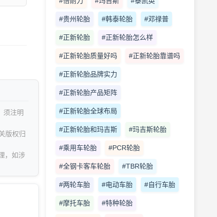
#倍耐力
#玛吉斯
#泰凯英
#贵州轮胎
#韩泰轮胎
#邓禄普
#正新轮胎
#正新轮胎怎么样
#正新轮胎质量好吗
#正新轮胎靠谱吗
#正新轮胎品牌实力
#正新轮胎产品矩阵
#正新轮胎全球布局
，须注明
#正新轮胎和玛吉斯
#玛吉斯轮胎
关版权归
#乘用车轮胎
#PCR轮胎
理，如涉
#全钢卡客车轮胎
#TBR轮胎
#两轮车胎
#电动车胎
#自行车胎
#摩托车胎
#特种轮胎