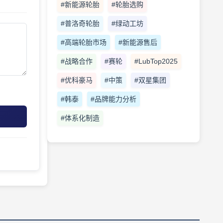
#新能源轮胎
#轮胎选购
#普洛奇轮胎
#绿动工坊
#高端轮胎市场
#新能源售后
#战略合作
#赛轮
#LubTop2025
#优科豪马
#中策
#双星集团
#韩泰
#品牌能力分析
#体系化制造