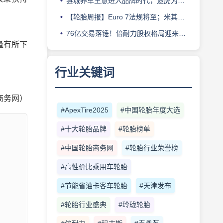
县城养车生意进入品牌时代，途虎为何此时加码“万镇万店”？
【轮胎周报】Euro 7法规将至；米其林上半年营收超千亿；倍耐力上半年盈利稳增；龙星炭黑斩获欧洲近万吨订单
76亿交易落锤！倍耐力股权格局迎来重塑
量有所下
行业关键词
商务网）
#ApexTire2025
#中国轮胎年度大选
#十大轮胎品牌
#轮胎榜单
#中国轮胎商务网
#轮胎行业荣誉榜
#高性价比乘用车轮胎
#节能省油卡客车轮胎
#天津发布
#轮胎行业盛典
#玲珑轮胎