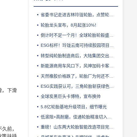
省委书记走进吉林玲珑轮胎，点赞轮胎智造标杆
轮胎龙头宣布，8月起涨10%！
倒计时不足一个月！全球轮胎轮毂盛会即将登陆上海！
ESG标杆！玲珑云南可持续胶园项目获评最佳实践
转型纯轮胎制造商后，大陆集团交出亮眼业绩
新能源商用车风口下，风神加码卡客车胎产能
天然橡胶价格跌了，轮胎厂为何还不敢“松口气”？
ESG实践获认可，三角轮胎斩获绿色发展典范企业奖
滑，下滑
全球炭黑巨头卡博特，宣布换帅
5.8亿轮胎基地升级项目，细节曝光
低滚阻+高耐磨，佳通轮胎精准切入新能源轻卡赛道
重磅！山东两大轮胎智能改造项目完成备案
不久前，
政策扶持