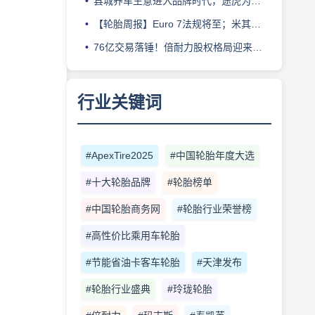
县城养车生意进入品牌时代，途虎为何此时加码“万镇万店”？
【轮胎周报】Euro 7法规将至；米其林上半年营收超千亿；倍耐力上半年盈利稳增；龙星炭黑斩获欧洲近万吨订单
76亿交易落锤！倍耐力股权格局迎来重塑
行业关键词
#ApexTire2025
#中国轮胎年度大选
#十大轮胎品牌
#轮胎榜单
#中国轮胎商务网
#轮胎行业荣誉榜
#高性价比乘用车轮胎
#节能省油卡客车轮胎
#天津发布
#轮胎行业盛典
#玲珑轮胎