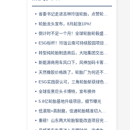
省委书记走进吉林玲珑轮胎，点赞轮胎智造标杆
轮胎龙头宣布，8月起涨10%！
倒计时不足一个月！全球轮胎轮毂盛会即将登陆上海！
ESG标杆！玲珑云南可持续胶园项目获评最佳实践
转型纯轮胎制造商后，大陆集团交出亮眼业绩
新能源商用车风口下，风神加码卡客车胎产能
天然橡胶价格跌了，轮胎厂为何还不敢“松口气”？
ESG实践获认可，三角轮胎斩获绿色发展典范企业奖
全球炭黑巨头卡博特，宣布换帅
5.8亿轮胎基地升级项目，细节曝光
低滚阻+高耐磨，佳通轮胎精准切入新能源轻卡赛道
重磅！山东两大轮胎智能改造项目完成备案