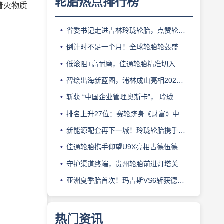
轮胎热点排行榜
着火物质
省委书记走进吉林玲珑轮胎，点赞轮胎智造标杆
倒计时不足一个月！全球轮胎轮毂盛会即将登陆上海！
低滚阻+高耐磨，佳通轮胎精准切入新能源轻卡赛道
智绘出海新蓝图，浦林成山亮相2026泰中合作博览会
斩获 “中国企业管理奥斯卡”， 玲珑轮胎蝉联 BMC 大奖
排名上升27位：赛轮跻身《财富》中国500强背后的增长逻辑
新能源配套再下一城！玲珑轮胎携手小鹏L03全球上市
佳通轮胎携手仰望U9X亮相古德伍德，以轮胎科技挑战性能边界
守护渠道终端，贵州轮胎前进灯塔关爱基金驰援长春受灾门店
亚洲夏季胎首次！玛吉斯VS6斩获德国TÜV SÜD高阶认证
热门资讯