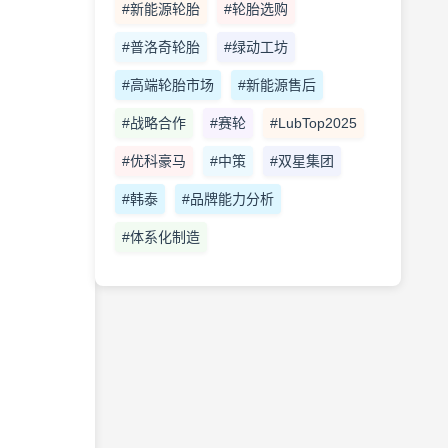
#新能源轮胎
#轮胎选购
#普洛奇轮胎
#绿动工坊
#高端轮胎市场
#新能源售后
#战略合作
#赛轮
#LubTop2025
#优科豪马
#中策
#双星集团
#韩泰
#品牌能力分析
#体系化制造