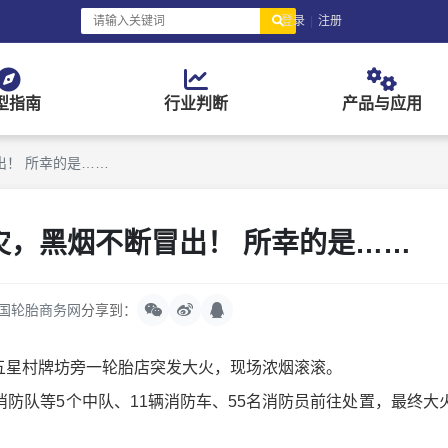
登录
|
注册
型指南
行业判断
产品与应用
出！ 所幸的是……
灾，黑烟不断冒出！ 所幸的是……
国轮胎商务网
分享到：
五星村牌坊旁一轮胎店突发大火，现场浓烟滚滚。
队等5个中队、11辆消防车、55名消防员前往处置，最终大