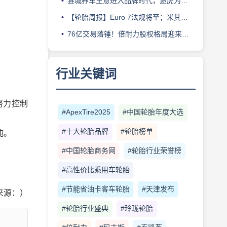
县城养车生意进入品牌时代，途虎为何此时加码“万镇万店”？
【轮胎周报】Euro 7法规将至；米其林上半年营收超千亿；倍耐力上半年盈利稳增；龙星炭黑斩获欧洲近万吨订单
76亿交易落锤！倍耐力股权格局迎来重塑
行业关键词
下努力控制
#ApexTire2025
#中国轮胎年度大选
#十大轮胎品牌
#轮胎榜单
吨。
#中国轮胎商务网
#轮胎行业荣誉榜
#高性价比乘用车轮胎
#节能省油卡客车轮胎
#天津发布
来源：）
#轮胎行业盛典
#玲珑轮胎