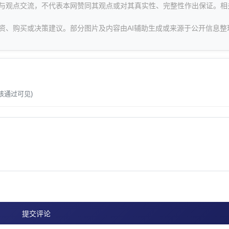
息与观点交流，不代表本网赞同其观点或对其真实性、完整性作出保证。相
资、购买或决策建议。部分图片及内容由AI辅助生成或来源于公开信息整
。
核通过可见)
提交评论