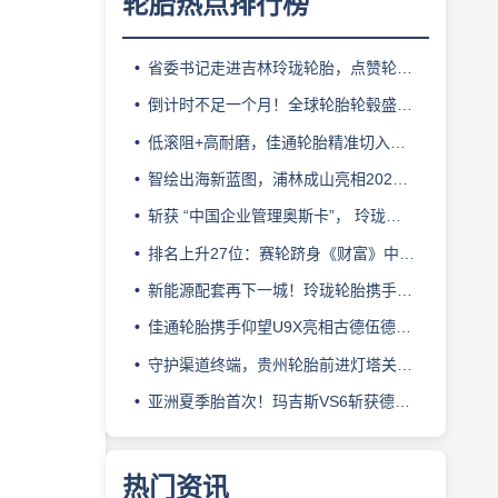
轮胎热点排行榜
省委书记走进吉林玲珑轮胎，点赞轮胎智造标杆
倒计时不足一个月！全球轮胎轮毂盛会即将登陆上海！
低滚阻+高耐磨，佳通轮胎精准切入新能源轻卡赛道
智绘出海新蓝图，浦林成山亮相2026泰中合作博览会
斩获 “中国企业管理奥斯卡”， 玲珑轮胎蝉联 BMC 大奖
排名上升27位：赛轮跻身《财富》中国500强背后的增长逻辑
新能源配套再下一城！玲珑轮胎携手小鹏L03全球上市
佳通轮胎携手仰望U9X亮相古德伍德，以轮胎科技挑战性能边界
守护渠道终端，贵州轮胎前进灯塔关爱基金驰援长春受灾门店
亚洲夏季胎首次！玛吉斯VS6斩获德国TÜV SÜD高阶认证
热门资讯