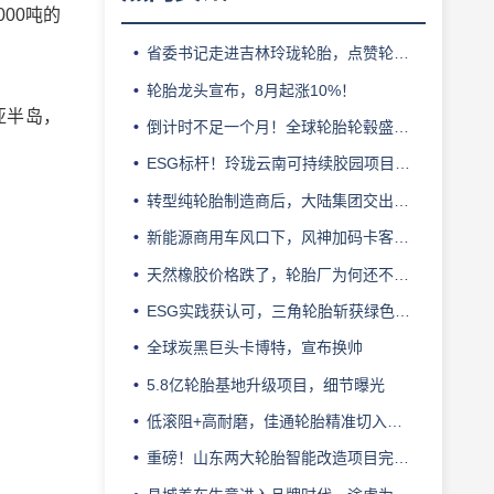
00吨的
省委书记走进吉林玲珑轮胎，点赞轮胎智造标杆
轮胎龙头宣布，8月起涨10%！
亚半岛，
倒计时不足一个月！全球轮胎轮毂盛会即将登陆上海！
ESG标杆！玲珑云南可持续胶园项目获评最佳实践
转型纯轮胎制造商后，大陆集团交出亮眼业绩
新能源商用车风口下，风神加码卡客车胎产能
天然橡胶价格跌了，轮胎厂为何还不敢“松口气”？
ESG实践获认可，三角轮胎斩获绿色发展典范企业奖
全球炭黑巨头卡博特，宣布换帅
5.8亿轮胎基地升级项目，细节曝光
低滚阻+高耐磨，佳通轮胎精准切入新能源轻卡赛道
重磅！山东两大轮胎智能改造项目完成备案