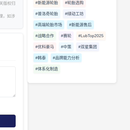
#新能源轮胎
#轮胎选购
关版权归
#普洛奇轮胎
#绿动工坊
理，如涉
#高端轮胎市场
#新能源售后
#战略合作
#赛轮
#LubTop2025
#优科豪马
#中策
#双星集团
#韩泰
#品牌能力分析
#体系化制造