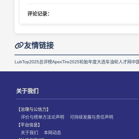
评论记录：
友情链接
LubTop2025总评榜
ApexTire2025轮胎年度大选
车油轮人才网
中
关于我们
【治理与公信力】
评价与榜单方法论声明
可持续发展与责任声明
【平台信息】
关于我们
本网动态