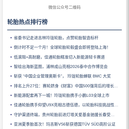
微信公众号二维码
轮胎热点排行榜
省委书记走进吉林玲珑轮胎，点赞轮胎智造标杆
倒计时不足一个月！全球轮胎轮毂盛会即将登陆上海！
低滚阻+高耐磨，佳通轮胎精准切入新能源轻卡赛道
智绘出海新蓝图，浦林成山亮相2026泰中合作博览会
斩获 “中国企业管理奥斯卡”， 玲珑轮胎蝉联 BMC 大奖
排名上升27位：赛轮跻身《财富》中国500强背后的增长逻辑
新能源配套再下一城！玲珑轮胎携手小鹏L03全球上市
佳通轮胎携手仰望U9X亮相古德伍德，以轮胎科技挑战性能边界
守护渠道终端，贵州轮胎前进灯塔关爱基金驰援长春受灾门店
亚洲夏季胎首次！玛吉斯VS6斩获德国TÜV SÜD高阶认证