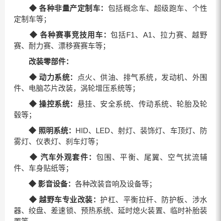
◆
各种非量产定制车：
包括概念车、超级跑车、个性
定制车等；
◆
各种赛事竞技用车：
包括F1、A1、拉力赛、越野
赛、耐力赛、漂移赛赛车等；
改装零部件：
◆
动力系统：
点火、供油、排气系统，发动机、外围
件、电脑芯片改装，涡轮增压系统等；
◆
操控系统：
悬挂、安全系统、传动系统、轮胎及轮
毂等；
◆
照明系统：
HID、LED、射灯、装饰灯、车顶灯、防
雾灯、仪表灯、刹车灯等；
◆
汽车外观套件：
包围、平衡、尾翼、空气扰流辅
件、车身贴纸等；
◆
影音设备：
各种改装音响及设备等；
◆
越野车专业改装：
护杠、平衡拉杆、防护板、涉水
器、绞盘、差速锁、预热系统、延时熄火装置、临时补胎装