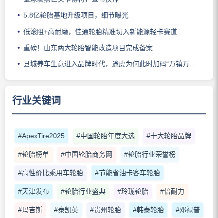
5.8亿轮胎基地升级项目，细节曝光
低滚阻+高耐磨，佳通轮胎精准切入新能源轻卡赛道
重磅！山东两大轮胎智能改造项目完成备案
县城养车生意进入品牌时代，途虎为何此时加码“万镇万店”？
行业关键词
#ApexTire2025
#中国轮胎年度大选
#十大轮胎品牌
#轮胎榜单
#中国轮胎商务网
#轮胎行业荣誉榜
#高性价比乘用车轮胎
#节能省油卡客车轮胎
#天津发布
#轮胎行业盛典
#玲珑轮胎
#倍耐力
#玛吉斯
#泰凯英
#贵州轮胎
#韩泰轮胎
#邓禄普