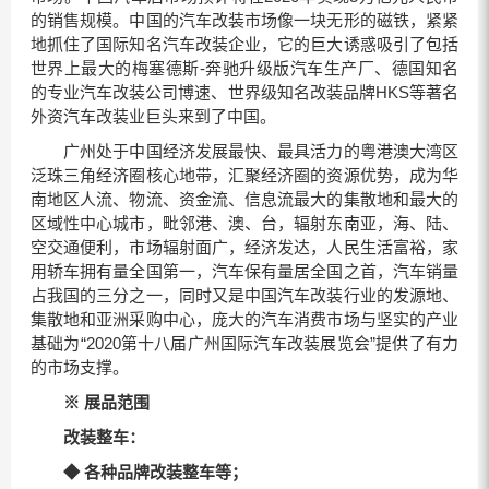
的销售规模。中国的汽车改装市场像一块无形的磁铁，紧紧
地抓住了国际知名汽车改装企业，它的巨大诱惑吸引了包括
世界上最大的梅塞德斯-奔驰升级版汽车生产厂、德国知名
的专业汽车改装公司博速、世界级知名改装品牌HKS等著名
外资汽车改装业巨头来到了中国。
广州处于中国经济发展最快、最具活力的粤港澳大湾区
泛珠三角经济圈核心地带，汇聚经济圈的资源优势，成为华
南地区人流、物流、资金流、信息流最大的集散地和最大的
区域性中心城市，毗邻港、澳、台，辐射东南亚，海、陆、
空交通便利，市场辐射面广，经济发达，人民生活富裕，家
用轿车拥有量全国第一，汽车保有量居全国之首，汽车销量
占我国的三分之一，同时又是中国汽车改装行业的发源地、
集散地和亚洲采购中心，庞大的汽车消费市场与坚实的产业
基础为“2020第十八届广州国际汽车改装展览会”提供了有力
的市场支撑。
※
展品范围
改装整车：
◆
各种品牌改装整车等；