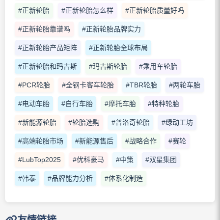
#正新轮胎
#正新轮胎怎么样
#正新轮胎质量好吗
#正新轮胎靠谱吗
#正新轮胎品牌实力
#正新轮胎产品矩阵
#正新轮胎全球布局
#正新轮胎和玛吉斯
#玛吉斯轮胎
#乘用车轮胎
#PCR轮胎
#全钢卡客车轮胎
#TBR轮胎
#两轮车胎
#电动车胎
#自行车胎
#摩托车胎
#特种轮胎
#新能源轮胎
#轮胎选购
#普洛奇轮胎
#绿动工坊
#高端轮胎市场
#新能源售后
#战略合作
#赛轮
#LubTop2025
#优科豪马
#中策
#双星集团
#韩泰
#品牌能力分析
#体系化制造
友情链接