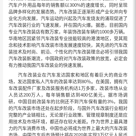
汽车户外用品每年的销售额以300%的速度增长，同时呈现
品牌多样化的发展态势。汽车改装正逐渐形成产业化并向专
业化方向发展，汽车运动的兴起及汽车发烧友的涌现促进了
汽车改装行业的飞速发展，并在国内火爆。据悉，目前国内
专业汽车改装店有数万家，年装饰改装车辆约1000多万辆。
华南地区因紧邻汽车改装专业技能较高的港澳地区，受其观
念和技术影响汽车改装市场发展速度较快，其先进的汽车改
装技术及时尚、前沿、个性化的汽车改装理念必将引领我国
汽车改装新潮流，中国政府对汽车改装政策的放宽，必定会
有力推动我国汽车改装业的快速发展。
汽车改装业在汽车发达国家和地区有着巨大的商业市
场，发达国家私人汽车的改装率达到80％。在美国，拥有汽
车改装配件厂家及改装服务机构达1万多家，改装市场从业
人员达200万人，每年销售额达到400亿美元。据市场调
研，中国目前改装车的比例还不到汽车保有量的3%，我国
的汽车改装市场还处在起步阶段，与国外汽车改装行业相对
完整的产业链相比，无论是行业政策、管理规章制度还是应
用技术及市场环境，都还存在较大差距。作为世界上最具潜
力的汽车消费市场，中国也必将成为世界上最大的汽车改装
市场。中国汽车后市场预计将在2020年实现3万亿元人民币