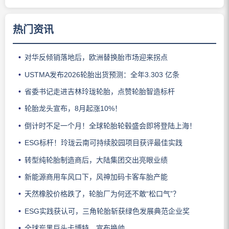
热门资讯
对华反倾销落地后，欧洲替换胎市场迎来拐点
USTMA发布2026轮胎出货预测：全年3.303 亿条
省委书记走进吉林玲珑轮胎，点赞轮胎智造标杆
轮胎龙头宣布，8月起涨10%！
倒计时不足一个月！全球轮胎轮毂盛会即将登陆上海！
ESG标杆！玲珑云南可持续胶园项目获评最佳实践
转型纯轮胎制造商后，大陆集团交出亮眼业绩
新能源商用车风口下，风神加码卡客车胎产能
天然橡胶价格跌了，轮胎厂为何还不敢“松口气”？
ESG实践获认可，三角轮胎斩获绿色发展典范企业奖
全球炭黑巨头卡博特，宣布换帅