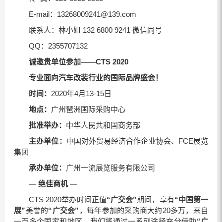
E-mail：13268009241@139.com
联系人：林小姐 132 6800 9241 微信同号
QQ：2355707132
诚邀贵单位参加
——
CTS
20
20
专业面向汽车改装行业的国际品牌盛会！
时间：
2020年4月13-15日
地点：
广州琶洲国际采购中心
批准举办：
中华人民共和国商务部
主办单位：
中国对外贸易经济合作企业协会、FCE展览
集团
承办单位：
广州一流展览服务有限公司
—
绝佳商机
—
CTS 2020举办时间正值
“广交会”
期间，享有
“中国第一
展”
美誉的
“广交会”
，每年参加的采购商大约20多万，来自
一百多个国家和地区。我们将通过一系列途径充分借助
“广