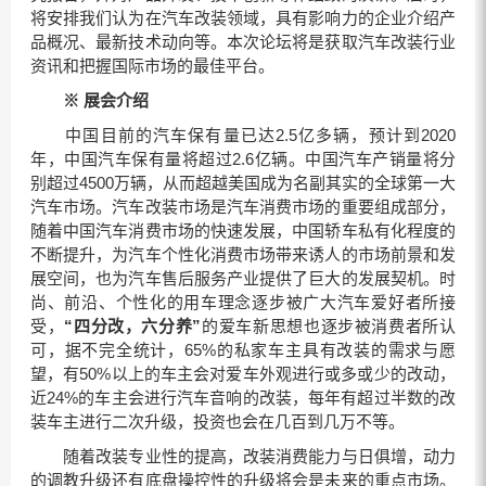
将安排我们认为在汽车改装领域，具有影响力的企业介绍产
品概况、最新技术动向等。本次论坛将是获取汽车改装行业
资讯和把握国际市场的最佳平台。
※
展会介绍
中国目前的汽车保有量已达2.5亿多辆，预计到2020
年，中国汽车保有量将超过2.6亿辆。中国汽车产销量将分
别超过4500万辆，从而超越美国成为名副其实的全球第一大
汽车市场。汽车改装市场是汽车消费市场的重要组成部分，
随着中国汽车消费市场的快速发展，中国轿车私有化程度的
不断提升，为汽车个性化消费市场带来诱人的市场前景和发
展空间，也为汽车售后服务产业提供了巨大的发展契机。时
尚、前沿、个性化的用车理念逐步被广大汽车爱好者所接
受，
“四分改，六分养”
的爱车新思想也逐步被消费者所认
可，据不完全统计，65%的私家车主具有改装的需求与愿
望，有50%以上的车主会对爱车外观进行或多或少的改动，
近24%的车主会进行汽车音响的改装，每年有超过半数的改
装车主进行二次升级，投资也会在几百到几万不等。
随着改装专业性的提高，改装消费能力与日俱增，动力
的调教升级还有底盘操控性的升级将会是未来的重点市场。