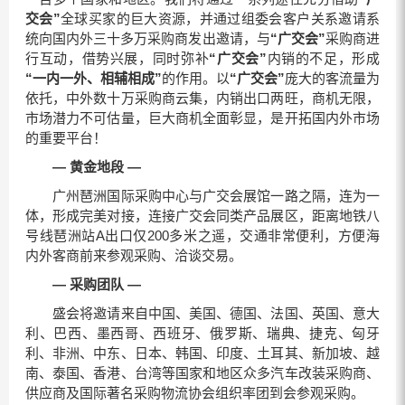
交会”
全球买家的巨大资源，并通过组委会客户关系邀请系
统向国内外三十多万采购商发出邀请，与
“广交会”
采购商进
行互动，借势兴展，同时弥补
“广交会”
内销的不足，形成
“一内一外、相辅相成”
的作用。以
“广交会”
庞大的客流量为
依托，中外数十万采购商云集，内销出口两旺，商机无限，
市场潜力不可估量，巨大商机全面彰显，是开拓国内外市场
的重要平台！
—
黄金地段
—
广州琶洲国际采购中心与广交会展馆一路之隔，连为一
体，形成完美对接，连接广交会同类产品展区，距离地铁八
号线琶洲站A出口仅200多米之遥，交通非常便利，方便海
内外客商前来参观采购、洽谈交易。
—
采购团队
—
盛会将邀请来自中国、美国、德国、法国、英国、意大
利、巴西、墨西哥、西班牙、俄罗斯、瑞典、捷克、匈牙
利、非洲、中东、日本、韩国、印度、土耳其、新加坡、越
南、泰国、香港、台湾等国家和地区众多汽车改装采购商、
供应商及国际著名采购物流协会组织率团到会参观采购。