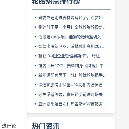
轮胎热点排行榜
省委书记走进吉林玲珑轮胎，点赞轮胎智造标杆
倒计时不足一个月！全球轮胎轮毂盛会即将登陆上海！
低滚阻+高耐磨，佳通轮胎精准切入新能源轻卡赛道
智绘出海新蓝图，浦林成山亮相2026泰中合作博览会
斩获 “中国企业管理奥斯卡”， 玲珑轮胎蝉联 BMC 大奖
排名上升27位：赛轮跻身《财富》中国500强背后的增长逻辑
新能源配套再下一城！玲珑轮胎携手小鹏L03全球上市
佳通轮胎携手仰望U9X亮相古德伍德，以轮胎科技挑战性能边界
守护渠道终端，贵州轮胎前进灯塔关爱基金驰援长春受灾门店
亚洲夏季胎首次！玛吉斯VS6斩获德国TÜV SÜD高阶认证
热门资讯
》进行轮