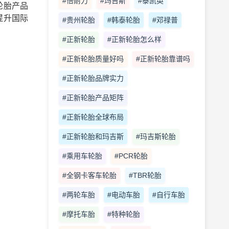
#倍耐力
#玛吉斯
#泰凯英
轮胎产品
提升国际
#贵州轮胎
#韩泰轮胎
#邓禄普
#正新轮胎
#正新轮胎怎么样
#正新轮胎质量好吗
#正新轮胎靠谱吗
#正新轮胎品牌实力
#正新轮胎产品矩阵
#正新轮胎全球布局
#正新轮胎和玛吉斯
#玛吉斯轮胎
#乘用车轮胎
#PCR轮胎
#全钢卡客车轮胎
#TBR轮胎
#两轮车胎
#电动车胎
#自行车胎
#摩托车胎
#特种轮胎