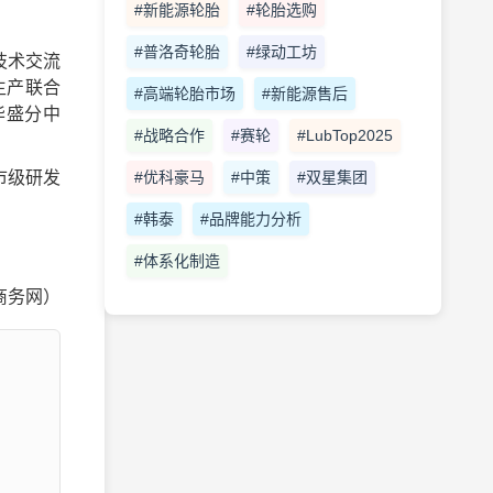
#新能源轮胎
#轮胎选购
#普洛奇轮胎
#绿动工坊
技术交流
生产联合
#高端轮胎市场
#新能源售后
华盛分中
#战略合作
#赛轮
#LubTop2025
#优科豪马
#中策
#双星集团
市级研发
#韩泰
#品牌能力分析
#体系化制造
商务网）