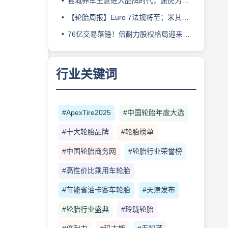
县城养车生意进入品牌时代，途虎为何此时加码“万镇万店”？
【轮胎周报】Euro 7法规将至；米其林上半年营收超千亿；倍耐力上半年盈利稳增；龙星炭黑斩获欧洲近万吨订单
76亿交易落锤！倍耐力股权格局迎来重塑
行业关键词
#ApexTire2025
#中国轮胎年度大选
#十大轮胎品牌
#轮胎榜单
#中国轮胎商务网
#轮胎行业荣誉榜
#高性价比乘用车轮胎
#节能省油卡客车轮胎
#天津发布
#轮胎行业盛典
#玲珑轮胎