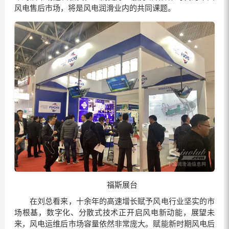
风电售后市场，将是风电润滑业内的共同课题。
福斯展台
在刘总看来，十余年的高速增长赋予风电行业坚实的市
场根基，数字化、分散式技术正开启风电新动能，展望未
来，风电运维后市场容量依然非常庞大。赋能新时期风电后