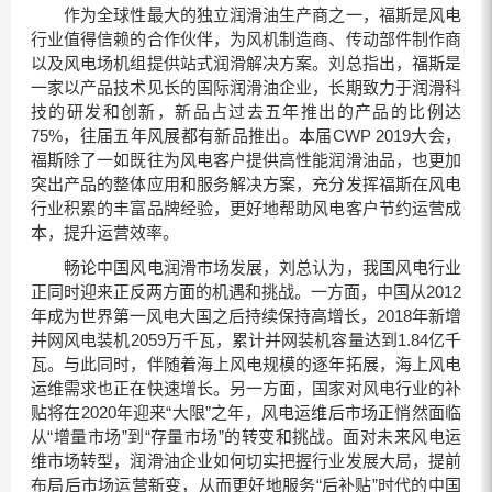
作为全球性最大的独立润滑油生产商之一，福斯是风电
行业值得信赖的合作伙伴，为风机制造商、传动部件制作商
以及风电场机组提供站式润滑解决方案。刘总指出，福斯是
一家以产品技术见长的国际润滑油企业，长期致力于润滑科
技的研发和创新，新品占过去五年推出的产品的比例达
75%，往届五年风展都有新品推出。本届CWP 2019大会，
福斯除了一如既往为风电客户提供高性能润滑油品，也更加
突出产品的整体应用和服务解决方案，充分发挥福斯在风电
行业积累的丰富品牌经验，更好地帮助风电客户节约运营成
本，提升运营效率。
畅论中国风电润滑市场发展，刘总认为，我国风电行业
正同时迎来正反两方面的机遇和挑战。一方面，中国从2012
年成为世界第一风电大国之后持续保持高增长，2018年新增
并网风电装机2059万千瓦，累计并网装机容量达到1.84亿千
瓦。与此同时，伴随着海上风电规模的逐年拓展，海上风电
运维需求也正在快速增长。另一方面，国家对风电行业的补
贴将在2020年迎来“大限”之年，风电运维后市场正悄然面临
从“增量市场”到“存量市场”的转变和挑战。面对未来风电运
维市场转型，润滑油企业如何切实把握行业发展大局，提前
布局后市场运营新变，从而更好地服务“后补贴”时代的中国