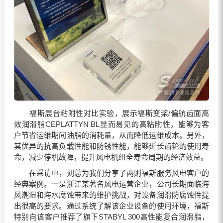
福斯展台粘附性对比实验，展示福斯变桨/偏航齿面高
效润滑脂CEPLATTYN BL显而易见的高粘附性，能够为客
户节省运维期间油脂的消耗量，从而降低运维成本。另外，
其优异的抗高负载性能和防锈性能，能够延长齿轮的使用寿
命，减少停机故障，提升风电机组全寿命周期的经济效益。
在采访中，刘总为我们分享了两则福斯服务风电客户的
经典案例。一是浙江某著名风电运营企业，公司长期面临海
风潮湿和海水腐蚀带来的维护挑战，对设备润滑防腐蚀性提
出很高的要求。通过系统了解该企业设备的使用环境，福斯
特别向该客户推荐了旗下STABYL 300高性能复合润滑脂，