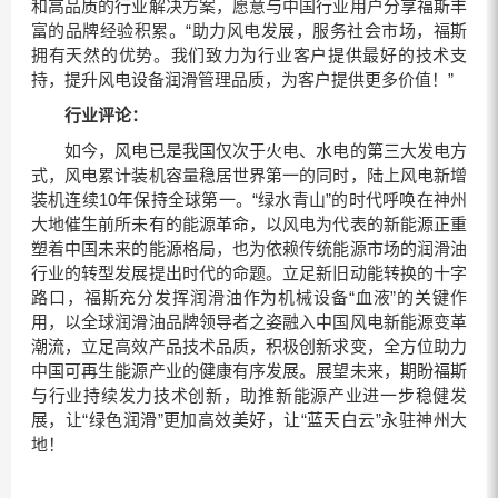
和高品质的行业解决方案，愿意与中国行业用户分享福斯丰
富的品牌经验积累。“助力风电发展，服务社会市场，福斯
拥有天然的优势。我们致力为行业客户提供最好的技术支
持，提升风电设备润滑管理品质，为客户提供更多价值！”
行业评论：
如今，风电已是我国仅次于火电、水电的第三大发电方
式，风电累计装机容量稳居世界第一的同时，陆上风电新增
装机连续10年保持全球第一。“绿水青山”的时代呼唤在神州
大地催生前所未有的能源革命，以风电为代表的新能源正重
塑着中国未来的能源格局，也为依赖传统能源市场的润滑油
行业的转型发展提出时代的命题。立足新旧动能转换的十字
路口，福斯充分发挥润滑油作为机械设备“血液”的关键作
用，以全球润滑油品牌领导者之姿融入中国风电新能源变革
潮流，立足高效产品技术品质，积极创新求变，全方位助力
中国可再生能源产业的健康有序发展。展望未来，期盼福斯
与行业持续发力技术创新，助推新能源产业进一步稳健发
展，让“绿色润滑”更加高效美好，让“蓝天白云”永驻神州大
地！