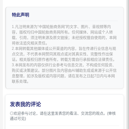
特此声明
1.凡注明来源为“中国轮胎商务网”的文字、图片、音视频等内
容，版权均归中国轮胎商务网所有。任何媒体、网站或个人转
载、引用，须注明来源及原文链接；未经授权擅自使用的，本网
将依法追究相关责任。
2.本网转载其他媒体或公开渠道的内容，旨在传递行业信息与观
点交流，不代表本网赞同其观点或对其真实性、完整性作出保
证。相关版权归原作者所有，转载方需自行承担相应法律责任。
3.本网发布的内容仅供行业参考与信息交流，不构成任何投资、
购买或决策建议。部分图片及内容由AI辅助生成或来源于公开信
息整理，如涉及版权或内容问题，请在发布之日起7日内与本网
联系处理。
发表我的评论
◎欢迎参与讨论，请在这里发表您的看法、交流您的观点。(审核
通过可见)