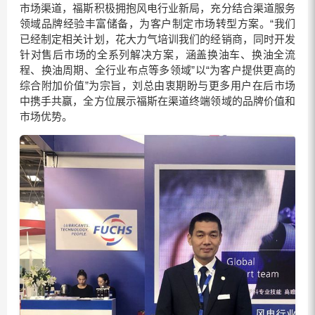
市场渠道，福斯积极拥抱风电行业新局，充分结合渠道服务
领域品牌经验丰富储备，为客户制定市场转型方案。“我们
已经制定相关计划，花大力气培训我们的经销商，同时开发
针对售后市场的全系列解决方案，涵盖换油车、换油全流
程、换油周期、全行业布点等多领域”以“为客户提供更高的
综合附加价值”为宗旨，刘总由衷期盼与更多用户在后市场
中携手共赢，全方位展示福斯在渠道终端领域的品牌价值和
市场优势。