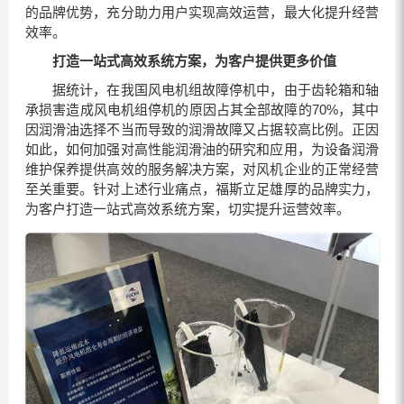
的品牌优势，充分助力用户实现高效运营，最大化提升经营
效率。
打造一站式高效系统方案，为客户提供更多价值
据统计，在我国风电机组故障停机中，由于齿轮箱和轴
承损害造成风电机组停机的原因占其全部故障的70%，其中
因润滑油选择不当而导致的润滑故障又占据较高比例。正因
如此，如何加强对高性能润滑油的研究和应用，为设备润滑
维护保养提供高效的服务解决方案，对风机企业的正常经营
至关重要。针对上述行业痛点，福斯立足雄厚的品牌实力，
为客户打造一站式高效系统方案，切实提升运营效率。