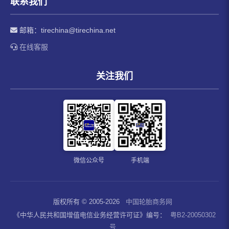
联系我们
邮箱：
tirechina@tirechina.net
在线客服
关注我们
微信公众号
手机端
版权所有 © 2005-2026
中国轮胎商务网
《中华人民共和国增值电信业务经营许可证》编号：
粤B2-20050302
号