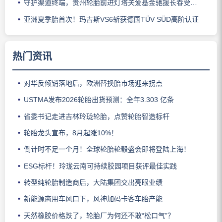
守护渠道终端，贵州轮胎前进灯塔关爱基金驰援长春受灾门店
亚洲夏季胎首次！玛吉斯VS6斩获德国TÜV SÜD高阶认证
热门资讯
对华反倾销落地后，欧洲替换胎市场迎来拐点
USTMA发布2026轮胎出货预测：全年3.303 亿条
省委书记走进吉林玲珑轮胎，点赞轮胎智造标杆
轮胎龙头宣布，8月起涨10%！
倒计时不足一个月！全球轮胎轮毂盛会即将登陆上海！
ESG标杆！玲珑云南可持续胶园项目获评最佳实践
转型纯轮胎制造商后，大陆集团交出亮眼业绩
新能源商用车风口下，风神加码卡客车胎产能
天然橡胶价格跌了，轮胎厂为何还不敢“松口气”？