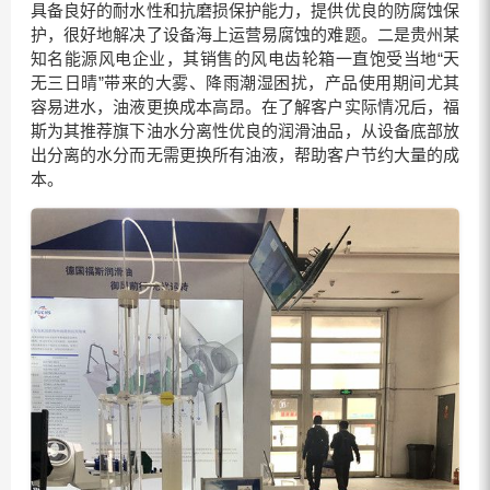
具备良好的耐水性和抗磨损保护能力，提供优良的防腐蚀保
护，很好地解决了设备海上运营易腐蚀的难题。二是贵州某
知名能源风电企业，其销售的风电齿轮箱一直饱受当地“天
无三日晴”带来的大雾、降雨潮湿困扰，产品使用期间尤其
容易进水，油液更换成本高昂。在了解客户实际情况后，福
斯为其推荐旗下油水分离性优良的润滑油品，从设备底部放
出分离的水分而无需更换所有油液，帮助客户节约大量的成
本。