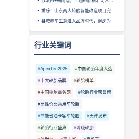
低滚阻+高耐磨，佳通轮胎精准切入新能源轻卡赛道
重磅！山东两大轮胎智能改造项目完成备案
县城养车生意进入品牌时代，途虎为何此时加码“万镇万店”？
行业关键词
#ApexTire2025
#中国轮胎年度大选
#十大轮胎品牌
#轮胎榜单
#中国轮胎商务网
#轮胎行业荣誉榜
#高性价比乘用车轮胎
#节能省油卡客车轮胎
#天津发布
#轮胎行业盛典
#玲珑轮胎