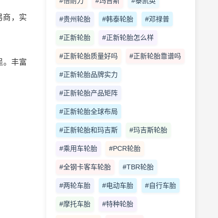
#倍耐力
#玛吉斯
#泰凯英
易商，实
#贵州轮胎
#韩泰轮胎
#邓禄普
#正新轮胎
#正新轮胎怎么样
#正新轮胎质量好吗
#正新轮胎靠谱吗
呈。丰富
#正新轮胎品牌实力
#正新轮胎产品矩阵
#正新轮胎全球布局
#正新轮胎和玛吉斯
#玛吉斯轮胎
#乘用车轮胎
#PCR轮胎
#全钢卡客车轮胎
#TBR轮胎
#两轮车胎
#电动车胎
#自行车胎
#摩托车胎
#特种轮胎