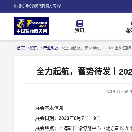
欢迎访问轮胎商务网官方网站！
资讯
选
首页
资讯
行业动态
全力起航，蓄势待发丨2020上海国
全力起航，蓄势待发丨20
2019-11-06
中
展会基本信息
展会日期：20
20
年
8
月
7
日－
9
日
展会地点：
上海新国际博览中心（浦东新区龙