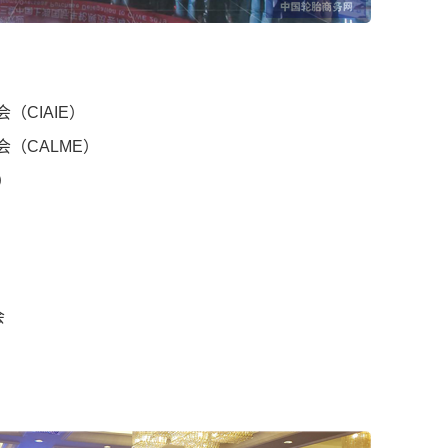
CIAIE）
（CALME）
）
会