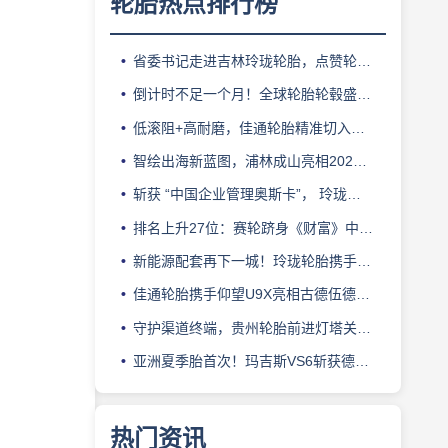
轮胎热点排行榜
省委书记走进吉林玲珑轮胎，点赞轮胎智造标杆
倒计时不足一个月！全球轮胎轮毂盛会即将登陆上海！
低滚阻+高耐磨，佳通轮胎精准切入新能源轻卡赛道
智绘出海新蓝图，浦林成山亮相2026泰中合作博览会
斩获 “中国企业管理奥斯卡”， 玲珑轮胎蝉联 BMC 大奖
排名上升27位：赛轮跻身《财富》中国500强背后的增长逻辑
新能源配套再下一城！玲珑轮胎携手小鹏L03全球上市
佳通轮胎携手仰望U9X亮相古德伍德，以轮胎科技挑战性能边界
守护渠道终端，贵州轮胎前进灯塔关爱基金驰援长春受灾门店
亚洲夏季胎首次！玛吉斯VS6斩获德国TÜV SÜD高阶认证
热门资讯