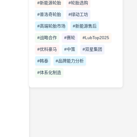
#新能源轮胎
#轮胎选购
#普洛奇轮胎
#绿动工坊
#高端轮胎市场
#新能源售后
#战略合作
#赛轮
#LubTop2025
#优科豪马
#中策
#双星集团
#韩泰
#品牌能力分析
#体系化制造