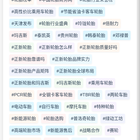
#高性价比乘用车轮胎
#节能省油卡客车轮胎
#天津发布
#轮胎行业盛典
#玲珑轮胎
#倍耐力
#玛吉斯
#泰凯英
#贵州轮胎
#韩泰轮胎
#邓禄普
#正新轮胎
#正新轮胎怎么样
#正新轮胎质量好吗
#正新轮胎靠谱吗
#正新轮胎品牌实力
#正新轮胎产品矩阵
#正新轮胎全球布局
#正新轮胎和玛吉斯
#玛吉斯轮胎
#乘用车轮胎
#PCR轮胎
#全钢卡客车轮胎
#TBR轮胎
#两轮车胎
#电动车胎
#自行车胎
#摩托车胎
#特种轮胎
#新能源轮胎
#轮胎选购
#普洛奇轮胎
#绿动工坊
#高端轮胎市场
#新能源售后
#战略合作
#赛轮