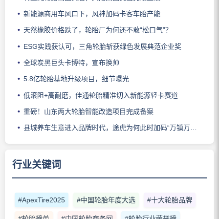
新能源商用车风口下，风神加码卡客车胎产能
天然橡胶价格跌了，轮胎厂为何还不敢“松口气”？
ESG实践获认可，三角轮胎斩获绿色发展典范企业奖
全球炭黑巨头卡博特，宣布换帅
5.8亿轮胎基地升级项目，细节曝光
低滚阻+高耐磨，佳通轮胎精准切入新能源轻卡赛道
重磅！山东两大轮胎智能改造项目完成备案
县城养车生意进入品牌时代，途虎为何此时加码“万镇万店”？
行业关键词
#ApexTire2025
#中国轮胎年度大选
#十大轮胎品牌
#轮胎榜单
#中国轮胎商务网
#轮胎行业荣誉榜