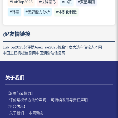
#LubTop2025
#优科豪马
#中策
#双星集团
#韩泰
#品牌能力分析
#体系化制造
友情链接
LubTop2025总评榜
ApexTire2025轮胎年度大选
车油轮人才网
中国工程机械信息网
中国润滑油信息网
关于我们
【治理与公信力】
评价与榜单方法论声明
可持续发展与责任声明
【平台信息】
关于我们
本网动态