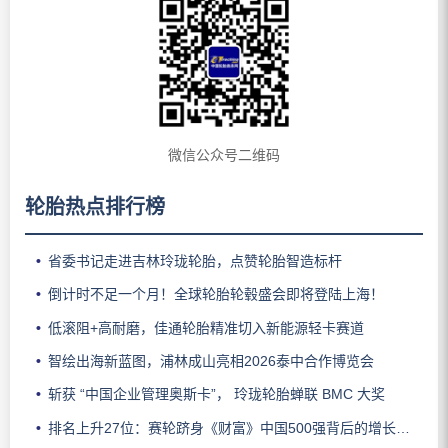
微信公众号二维码
轮胎热点排行榜
省委书记走进吉林玲珑轮胎，点赞轮胎智造标杆
倒计时不足一个月！全球轮胎轮毂盛会即将登陆上海！
低滚阻+高耐磨，佳通轮胎精准切入新能源轻卡赛道
智绘出海新蓝图，浦林成山亮相2026泰中合作博览会
斩获 “中国企业管理奥斯卡”， 玲珑轮胎蝉联 BMC 大奖
排名上升27位：赛轮跻身《财富》中国500强背后的增长逻辑