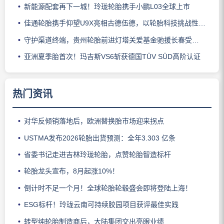
新能源配套再下一城！玲珑轮胎携手小鹏L03全球上市
佳通轮胎携手仰望U9X亮相古德伍德，以轮胎科技挑战性能边界
守护渠道终端，贵州轮胎前进灯塔关爱基金驰援长春受灾门店
亚洲夏季胎首次！玛吉斯VS6斩获德国TÜV SÜD高阶认证
热门资讯
对华反倾销落地后，欧洲替换胎市场迎来拐点
USTMA发布2026轮胎出货预测：全年3.303 亿条
省委书记走进吉林玲珑轮胎，点赞轮胎智造标杆
轮胎龙头宣布，8月起涨10%！
倒计时不足一个月！全球轮胎轮毂盛会即将登陆上海！
ESG标杆！玲珑云南可持续胶园项目获评最佳实践
转型纯轮胎制造商后，大陆集团交出亮眼业绩