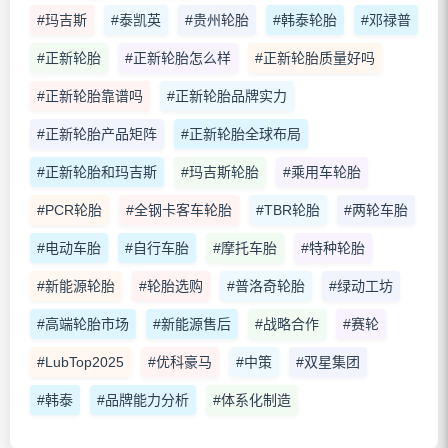
#玛吉斯
#泰凯英
#贵州轮胎
#韩泰轮胎
#邓禄普
#正新轮胎
#正新轮胎怎么样
#正新轮胎质量好吗
#正新轮胎靠谱吗
#正新轮胎品牌实力
#正新轮胎产品矩阵
#正新轮胎全球布局
#正新轮胎和玛吉斯
#玛吉斯轮胎
#乘用车轮胎
#PCR轮胎
#全钢卡客车轮胎
#TBR轮胎
#两轮车胎
#电动车胎
#自行车胎
#摩托车胎
#特种轮胎
#新能源轮胎
#轮胎选购
#普洛奇轮胎
#绿动工坊
#高端轮胎市场
#新能源售后
#战略合作
#赛轮
#LubTop2025
#优科豪马
#中策
#双星集团
#韩泰
#品牌能力分析
#体系化制造