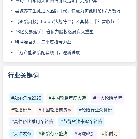
重磅！山东两大轮胎智能改造项目完成备案
县城养车生意进入品牌时代，途虎为何此时加码“万镇万店”？
【轮胎周报】Euro 7法规将至；米其林上半年营收超千亿；倍耐力上半年盈利稳增；龙星炭黑斩获欧洲近万吨订单
76亿交易落锤！倍耐力股权格局迎来重塑
特种胎巨头，二季度扭亏为盈
千万产能轮胎配套项目，迎新进展
行业关键词
#ApexTire2025
#中国轮胎年度大选
#十大轮胎品牌
#轮胎榜单
#中国轮胎商务网
#轮胎行业荣誉榜
#高性价比乘用车轮胎
#节能省油卡客车轮胎
#天津发布
#轮胎行业盛典
#玲珑轮胎
#倍耐力