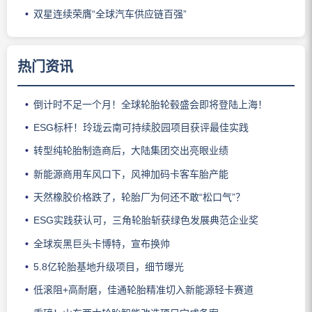
双星连续荣膺“全球汽车供应链百强”
热门资讯
倒计时不足一个月！全球轮胎轮毂盛会即将登陆上海！
ESG标杆！玲珑云南可持续胶园项目获评最佳实践
转型纯轮胎制造商后，大陆集团交出亮眼业绩
新能源商用车风口下，风神加码卡客车胎产能
天然橡胶价格跌了，轮胎厂为何还不敢“松口气”？
ESG实践获认可，三角轮胎斩获绿色发展典范企业奖
全球炭黑巨头卡博特，宣布换帅
5.8亿轮胎基地升级项目，细节曝光
低滚阻+高耐磨，佳通轮胎精准切入新能源轻卡赛道