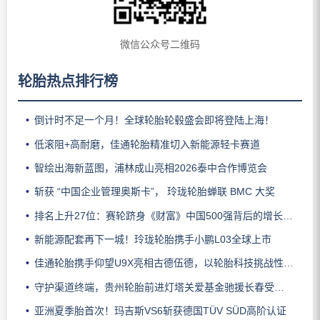
微信公众号二维码
轮胎热点排行榜
倒计时不足一个月！全球轮胎轮毂盛会即将登陆上海！
低滚阻+高耐磨，佳通轮胎精准切入新能源轻卡赛道
智绘出海新蓝图，浦林成山亮相2026泰中合作博览会
斩获 “中国企业管理奥斯卡”， 玲珑轮胎蝉联 BMC 大奖
排名上升27位：赛轮跻身《财富》中国500强背后的增长逻辑
新能源配套再下一城！玲珑轮胎携手小鹏L03全球上市
佳通轮胎携手仰望U9X亮相古德伍德，以轮胎科技挑战性能边界
守护渠道终端，贵州轮胎前进灯塔关爱基金驰援长春受灾门店
亚洲夏季胎首次！玛吉斯VS6斩获德国TÜV SÜD高阶认证