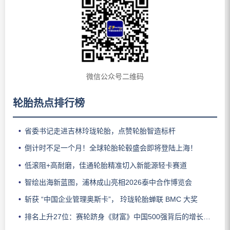
微信公众号二维码
轮胎热点排行榜
省委书记走进吉林玲珑轮胎，点赞轮胎智造标杆
倒计时不足一个月！全球轮胎轮毂盛会即将登陆上海！
低滚阻+高耐磨，佳通轮胎精准切入新能源轻卡赛道
智绘出海新蓝图，浦林成山亮相2026泰中合作博览会
斩获 “中国企业管理奥斯卡”， 玲珑轮胎蝉联 BMC 大奖
排名上升27位：赛轮跻身《财富》中国500强背后的增长逻辑