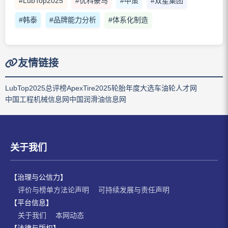
#LubTop2025
#优科豪马
#中策
#双星集团
#韩泰
#品牌能力分析
#体系化制造
友情链接
LubTop2025总评榜
ApexTire2025轮胎年度大选
车油轮人才网
中国工程机械信息网
中国润滑油信息网
关于我们
【治理与公信力】
评价与榜单方法论声明
可持续发展与责任声明
【平台信息】
关于我们
本网动态
【法律与版权】