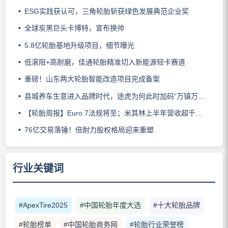
ESG实践获认可，三角轮胎斩获绿色发展典范企业奖
全球炭黑巨头卡博特，宣布换帅
5.8亿轮胎基地升级项目，细节曝光
低滚阻+高耐磨，佳通轮胎精准切入新能源轻卡赛道
重磅！山东两大轮胎智能改造项目完成备案
县城养车生意进入品牌时代，途虎为何此时加码“万镇万店”？
【轮胎周报】Euro 7法规将至；米其林上半年营收超千亿；倍耐力上半年盈利稳增；龙星炭黑斩获欧洲近万吨订单
76亿交易落锤！倍耐力股权格局迎来重塑
行业关键词
#ApexTire2025
#中国轮胎年度大选
#十大轮胎品牌
#轮胎榜单
#中国轮胎商务网
#轮胎行业荣誉榜