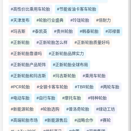
#高性价比乘用车轮胎
#节能省油卡客车轮胎
#天津发布
#轮胎行业盛典
#玲珑轮胎
#倍耐力
#玛吉斯
#泰凯英
#贵州轮胎
#韩泰轮胎
#邓禄普
#正新轮胎
#正新轮胎怎么样
#正新轮胎质量好吗
#正新轮胎靠谱吗
#正新轮胎品牌实力
#正新轮胎产品矩阵
#正新轮胎全球布局
#正新轮胎和玛吉斯
#玛吉斯轮胎
#乘用车轮胎
#PCR轮胎
#全钢卡客车轮胎
#TBR轮胎
#两轮车胎
#电动车胎
#自行车胎
#摩托车胎
#特种轮胎
#新能源轮胎
#轮胎选购
#普洛奇轮胎
#绿动工坊
#高端轮胎市场
#新能源售后
#战略合作
#赛轮