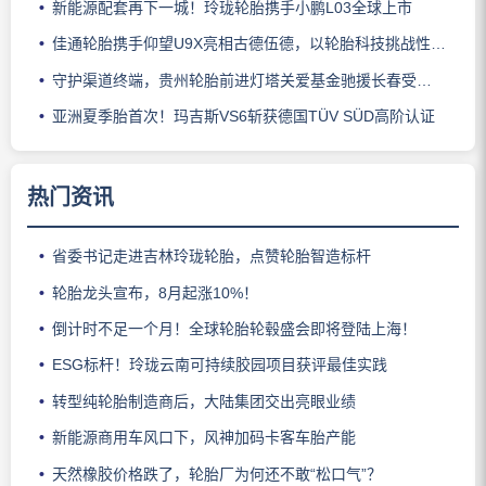
新能源配套再下一城！玲珑轮胎携手小鹏L03全球上市
佳通轮胎携手仰望U9X亮相古德伍德，以轮胎科技挑战性能边界
守护渠道终端，贵州轮胎前进灯塔关爱基金驰援长春受灾门店
亚洲夏季胎首次！玛吉斯VS6斩获德国TÜV SÜD高阶认证
热门资讯
省委书记走进吉林玲珑轮胎，点赞轮胎智造标杆
轮胎龙头宣布，8月起涨10%！
倒计时不足一个月！全球轮胎轮毂盛会即将登陆上海！
ESG标杆！玲珑云南可持续胶园项目获评最佳实践
转型纯轮胎制造商后，大陆集团交出亮眼业绩
新能源商用车风口下，风神加码卡客车胎产能
天然橡胶价格跌了，轮胎厂为何还不敢“松口气”？