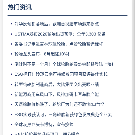
热门资讯
对华反倾销落地后，欧洲替换胎市场迎来拐点
USTMA发布2026轮胎出货预测：全年3.303 亿条
省委书记走进吉林玲珑轮胎，点赞轮胎智造标杆
轮胎龙头宣布，8月起涨10%！
倒计时不足一个月！全球轮胎轮毂盛会即将登陆上海！
ESG标杆！玲珑云南可持续胶园项目获评最佳实践
转型纯轮胎制造商后，大陆集团交出亮眼业绩
新能源商用车风口下，风神加码卡客车胎产能
天然橡胶价格跌了，轮胎厂为何还不敢“松口气”？
ESG实践获认可，三角轮胎斩获绿色发展典范企业奖
全球炭黑巨头卡博特，宣布换帅
5.8亿轮胎基地升级项目，细节曝光