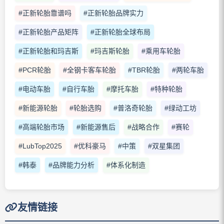
#正新轮胎靠谱吗
#正新轮胎品牌实力
#正新轮胎产品矩阵
#正新轮胎全球布局
#正新轮胎和玛吉斯
#玛吉斯轮胎
#乘用车轮胎
#PCR轮胎
#全钢卡客车轮胎
#TBR轮胎
#两轮车胎
#电动车胎
#自行车胎
#摩托车胎
#特种轮胎
#新能源轮胎
#轮胎选购
#普洛奇轮胎
#绿动工坊
#高端轮胎市场
#新能源售后
#战略合作
#赛轮
#LubTop2025
#优科豪马
#中策
#双星集团
#韩泰
#品牌能力分析
#体系化制造
友情链接