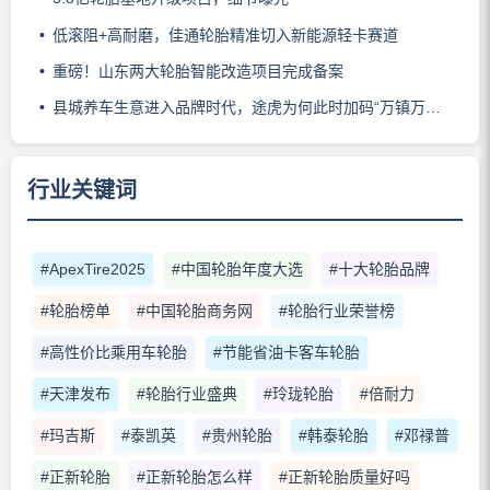
低滚阻+高耐磨，佳通轮胎精准切入新能源轻卡赛道
重磅！山东两大轮胎智能改造项目完成备案
县城养车生意进入品牌时代，途虎为何此时加码“万镇万店”？
行业关键词
#ApexTire2025
#中国轮胎年度大选
#十大轮胎品牌
#轮胎榜单
#中国轮胎商务网
#轮胎行业荣誉榜
#高性价比乘用车轮胎
#节能省油卡客车轮胎
#天津发布
#轮胎行业盛典
#玲珑轮胎
#倍耐力
#玛吉斯
#泰凯英
#贵州轮胎
#韩泰轮胎
#邓禄普
#正新轮胎
#正新轮胎怎么样
#正新轮胎质量好吗