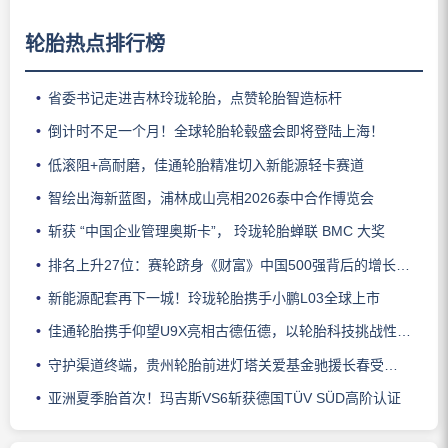
轮胎热点排行榜
省委书记走进吉林玲珑轮胎，点赞轮胎智造标杆
倒计时不足一个月！全球轮胎轮毂盛会即将登陆上海！
低滚阻+高耐磨，佳通轮胎精准切入新能源轻卡赛道
智绘出海新蓝图，浦林成山亮相2026泰中合作博览会
斩获 “中国企业管理奥斯卡”， 玲珑轮胎蝉联 BMC 大奖
排名上升27位：赛轮跻身《财富》中国500强背后的增长逻辑
新能源配套再下一城！玲珑轮胎携手小鹏L03全球上市
佳通轮胎携手仰望U9X亮相古德伍德，以轮胎科技挑战性能边界
守护渠道终端，贵州轮胎前进灯塔关爱基金驰援长春受灾门店
亚洲夏季胎首次！玛吉斯VS6斩获德国TÜV SÜD高阶认证