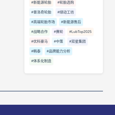
#新能源轮胎
#轮胎选购
#普洛奇轮胎
#绿动工坊
#高端轮胎市场
#新能源售后
#战略合作
#赛轮
#LubTop2025
#优科豪马
#中策
#双星集团
#韩泰
#品牌能力分析
#体系化制造