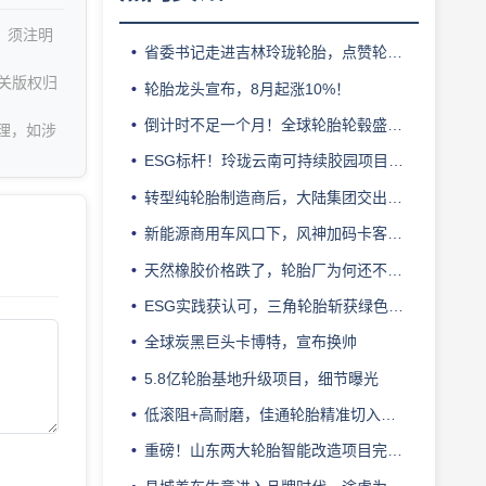
，须注明
省委书记走进吉林玲珑轮胎，点赞轮胎智造标杆
关版权归
轮胎龙头宣布，8月起涨10%！
倒计时不足一个月！全球轮胎轮毂盛会即将登陆上海！
理，如涉
ESG标杆！玲珑云南可持续胶园项目获评最佳实践
转型纯轮胎制造商后，大陆集团交出亮眼业绩
新能源商用车风口下，风神加码卡客车胎产能
天然橡胶价格跌了，轮胎厂为何还不敢“松口气”？
ESG实践获认可，三角轮胎斩获绿色发展典范企业奖
全球炭黑巨头卡博特，宣布换帅
5.8亿轮胎基地升级项目，细节曝光
低滚阻+高耐磨，佳通轮胎精准切入新能源轻卡赛道
重磅！山东两大轮胎智能改造项目完成备案