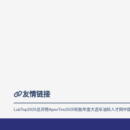
友情链接
LubTop2025总评榜
ApexTire2025轮胎年度大选
车油轮人才网
中