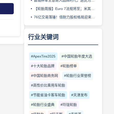
县城养车生意进入品牌时代，途虎为何此时加码“万镇万店”？
【轮胎周报】Euro 7法规将至；米其林上半年营收超千亿；倍耐力上半年盈利稳增；龙星炭黑斩获欧洲近万吨订单
76亿交易落锤！倍耐力股权格局迎来重塑
行业关键词
#ApexTire2025
#中国轮胎年度大选
#十大轮胎品牌
#轮胎榜单
#中国轮胎商务网
#轮胎行业荣誉榜
#高性价比乘用车轮胎
#节能省油卡客车轮胎
#天津发布
#轮胎行业盛典
#玲珑轮胎