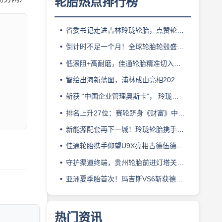
轮胎热点排行榜
省委书记走进吉林玲珑轮胎，点赞轮胎智造标杆
倒计时不足一个月！全球轮胎轮毂盛会即将登陆上海！
低滚阻+高耐磨，佳通轮胎精准切入新能源轻卡赛道
智绘出海新蓝图，浦林成山亮相2026泰中合作博览会
斩获 “中国企业管理奥斯卡”， 玲珑轮胎蝉联 BMC 大奖
排名上升27位：赛轮跻身《财富》中国500强背后的增长逻辑
新能源配套再下一城！玲珑轮胎携手小鹏L03全球上市
佳通轮胎携手仰望U9X亮相古德伍德，以轮胎科技挑战性能边界
守护渠道终端，贵州轮胎前进灯塔关爱基金驰援长春受灾门店
亚洲夏季胎首次！玛吉斯VS6斩获德国TÜV SÜD高阶认证
热门资讯