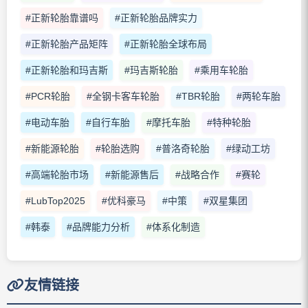
#正新轮胎靠谱吗
#正新轮胎品牌实力
#正新轮胎产品矩阵
#正新轮胎全球布局
#正新轮胎和玛吉斯
#玛吉斯轮胎
#乘用车轮胎
#PCR轮胎
#全钢卡客车轮胎
#TBR轮胎
#两轮车胎
#电动车胎
#自行车胎
#摩托车胎
#特种轮胎
#新能源轮胎
#轮胎选购
#普洛奇轮胎
#绿动工坊
#高端轮胎市场
#新能源售后
#战略合作
#赛轮
#LubTop2025
#优科豪马
#中策
#双星集团
#韩泰
#品牌能力分析
#体系化制造
友情链接